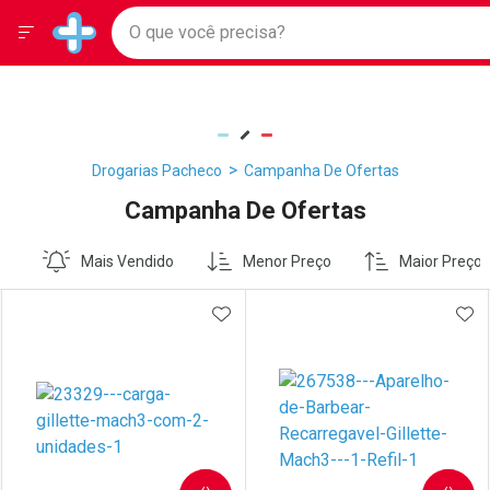
Drogarias Pacheco
Menu
Ir direto para a home
O que você precisa?
Baixe nosso APP e aproveite Ofertas Exclusivas!
Navegue pela página
Ir direto para o conteúdo
Faça a sua busca
Ir direto para a busca
Ir direto para a conta
Ir direto para a ajuda
Ir direto para a notificações
Drogarias Pacheco
Campanha De Ofertas
Ir direto para o carrinho
Ir direto para o menu
Campanha De Ofertas
Mais Vendido
Menor Preço
Maior Preço
ADICIONAR AOS FAVORITOS
ADI