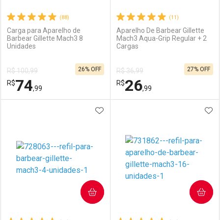
(88)
(11)
Carga para Aparelho de
Aparelho De Barbear Gillette
Barbear Gillette Mach3 8
Mach3 Aqua-Grip Regular + 2
Unidades
Cargas
Ativar Desconto
Ativar Desconto
26% OFF
27% OFF
R$ 100,99
R$ 36,99
Comprar sem Desconto
Comprar sem Desconto
74
26
R$
Comprar sem Desconto
R$
Comprar sem Desconto
Por R$ 23,02/cada
Por R$ 31,59/cada
,99
,99
Por R$ 23,02/cada
Por R$ 31,59/cada
ADICIONAR AOS FAVORITOS
ADI
FECHAR
FECHAR
F
F
Laboratório
Por Menos
Laboratório
Por Menos
COMPRAR
COMPRAR