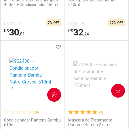
Kit Pantene Bambu Shampoo
Shampoo Pantene Bambu
400ml + Condicionador 150ml
510ml
Ativar Desconto
Ativar Desconto
7% OFF
27% OFF
R$ 32,99
R$ 43,99
Comprar sem Desconto
Comprar sem Desconto
30
32
R$
Comprar sem Desconto
R$
Comprar sem Desconto
Por R$ 26,99/cada
Por R$ 28,90/cada
,81
,24
Por R$ 26,99/cada
Por R$ 28,90/cada
ADICIONAR AOS FAVORITOS
FECHAR
FECHAR
F
F
Laboratório
Por Menos
Laboratório
Por Menos
AVISE-ME
COMPRAR
(0)
(2)
Condicionador Pantene Bambu
Máscara de Tratamento
510ml
Pantene Bambu 270ml