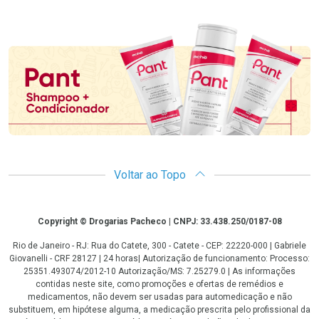
Promoção em Destaque
Voltar ao Topo
Copyright
Copyright © Drogarias Pacheco | CNPJ: 33.438.250/0187-08
Rio de Janeiro - RJ: Rua do Catete, 300 - Catete - CEP: 22220-000 | Gabriele
Giovanelli - CRF 28127 | 24 horas| Autorização de funcionamento: Processo:
25351.493074/2012-10 Autorização/MS: 7.25279.0 | As informações
contidas neste site, como promoções e ofertas de remédios e
medicamentos, não devem ser usadas para automedicação e não
substituem, em hipótese alguma, a medicação prescrita pelo profissional da