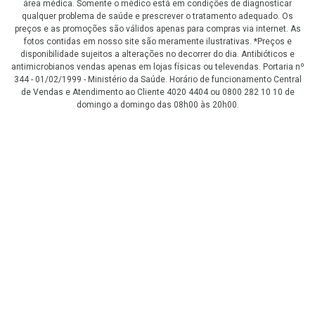
área médica. Somente o médico está em condições de diagnosticar
qualquer problema de saúde e prescrever o tratamento adequado. Os
preços e as promoções são válidos apenas para compras via internet. As
fotos contidas em nosso site são meramente ilustrativas. *Preços e
disponibilidade sujeitos a alterações no decorrer do dia. Antibióticos e
antimicrobianos vendas apenas em lojas físicas ou televendas. Portaria nº
344 - 01/02/1999 - Ministério da Saúde. Horário de funcionamento Central
de Vendas e Atendimento ao Cliente 4020 4404 ou 0800 282 10 10 de
domingo a domingo das 08h00 às 20h00.
LGPD Aceite os Cookies