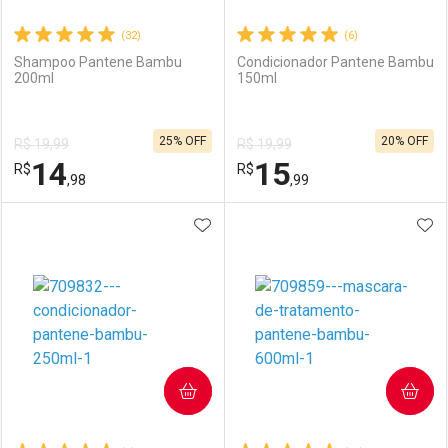
(32)
(6)
Shampoo Pantene Bambu
Condicionador Pantene Bambu
200ml
150ml
Ativar Desconto
Ativar Desconto
25% OFF
20% OFF
R$ 19,99
R$ 19,99
Comprar sem Desconto
Comprar sem Desconto
14
15
R$
Comprar sem Desconto
R$
Comprar sem Desconto
Por R$ 19,99/cada
Por R$ 25,38/cada
,98
,99
Por R$ 19,99/cada
Por R$ 25,38/cada
ADICIONAR AOS FAVORITOS
ADI
FECHAR
FECHAR
F
F
Laboratório
Por Menos
Laboratório
Por Menos
COMPRAR
COMPRAR