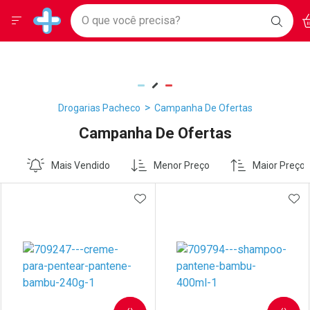
Drogarias Pacheco
Menu
Ac
Ir direto para a home
O que você precisa?
BAIXE
Baixe nosso APP e aproveite Ofertas Exclusivas!
BUSC
O AP
Navegue pela página
Ir direto para o conteúdo
Faça a sua busca
Ir direto para a busca
Ir direto para a conta
Ir direto para a ajuda
Ir direto para a notificações
Drogarias Pacheco
Campanha De Ofertas
Ir direto para o carrinho
Ir direto para o menu
Campanha De Ofertas
Mais Vendido
Menor Preço
Maior Preço
ADICIONAR AOS FAVORITOS
ADI