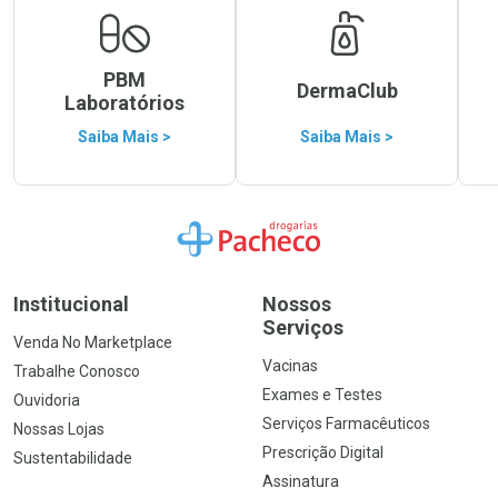
PBM
DermaClub
Laboratórios
Saiba Mais >
Saiba Mais >
Ir para a Home
Institucional
Nossos
Serviços
Venda No Marketplace
Vacinas
Trabalhe Conosco
Exames e Testes
Ouvidoria
Serviços Farmacêuticos
Nossas Lojas
Prescrição Digital
Sustentabilidade
Assinatura