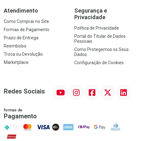
Atendimento
Segurança e
Privacidade
Como Comprar no Site
Política de Privacidade
Formas de Pagamento
Portal do Titular de Dados
Prazo de Entrega
Pessoais
Reembolso
Como Protegemos os Seus
Troca ou Devolução
Dados
Marketplace
Configuração de Cookies
YouTube
Instagram
Facebook
Twitter
Linkedin
Redes Sociais
formas de
Pagamento
PIX
MasterCard
VISA
ELO
AMEX
NuPay
Google Pay
Diners Club
Hipercard