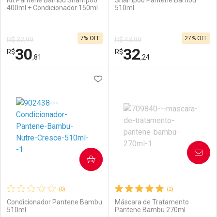
Kit Pantene Bambu Shampoo
Shampoo Pantene Bambu
400ml + Condicionador 150ml
510ml
Ativar Desconto
Ativar Desconto
7% OFF
27% OFF
R$ 32,99
R$ 43,99
Comprar sem Desconto
Comprar sem Desconto
30
32
R$
Comprar sem Desconto
R$
Comprar sem Desconto
Por R$ 26,99/cada
Por R$ 28,90/cada
,81
,24
Por R$ 26,99/cada
Por R$ 28,90/cada
ADICIONAR AOS FAVORITOS
FECHAR
FECHAR
F
F
Laboratório
Por Menos
Laboratório
Por Menos
AVISE-ME
COMPRAR
(0)
(2)
Condicionador Pantene Bambu
Máscara de Tratamento
510ml
Pantene Bambu 270ml