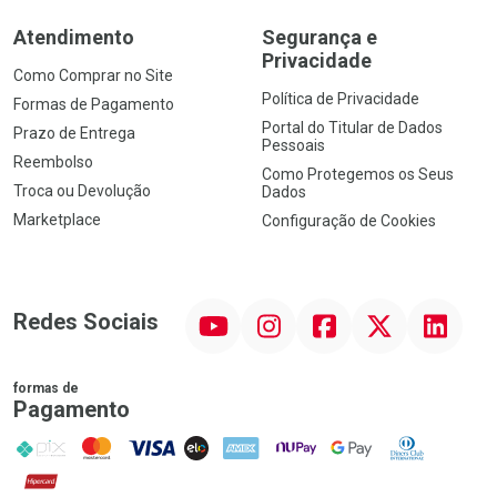
Atendimento
Segurança e
Privacidade
Como Comprar no Site
Política de Privacidade
Formas de Pagamento
Portal do Titular de Dados
Prazo de Entrega
Pessoais
Reembolso
Como Protegemos os Seus
Troca ou Devolução
Dados
Marketplace
Configuração de Cookies
YouTube
Instagram
Facebook
Twitter
Linkedin
Redes Sociais
formas de
Pagamento
PIX
MasterCard
VISA
ELO
AMEX
NuPay
Google Pay
Diners Club
Hipercard