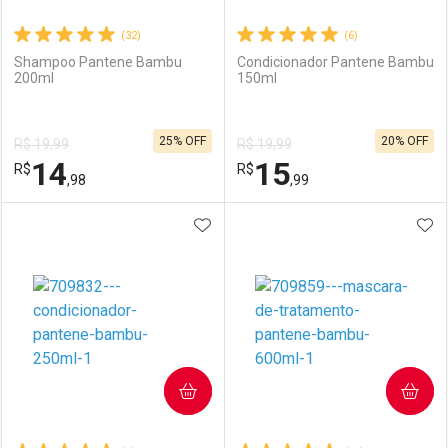
(32)
(6)
Shampoo Pantene Bambu
Condicionador Pantene Bambu
200ml
150ml
Ativar Desconto
Ativar Desconto
25% OFF
20% OFF
R$ 19,99
R$ 19,99
Comprar sem Desconto
Comprar sem Desconto
14
15
R$
Comprar sem Desconto
R$
Comprar sem Desconto
Por R$ 19,99/cada
Por R$ 25,38/cada
,98
,99
Por R$ 19,99/cada
Por R$ 25,38/cada
ADICIONAR AOS FAVORITOS
ADI
FECHAR
FECHAR
F
F
Laboratório
Por Menos
Laboratório
Por Menos
COMPRAR
COMPRAR