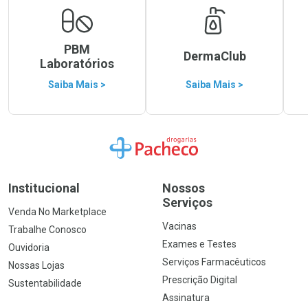
PBM
DermaClub
Laboratórios
Saiba Mais >
Saiba Mais >
Ir para a Home
Institucional
Nossos
Serviços
Venda No Marketplace
Vacinas
Trabalhe Conosco
Exames e Testes
Ouvidoria
Serviços Farmacêuticos
Nossas Lojas
Prescrição Digital
Sustentabilidade
Assinatura