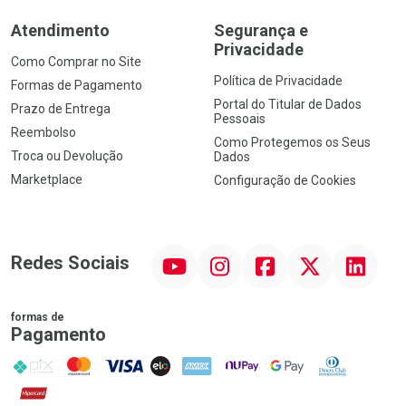
Atendimento
Segurança e
Privacidade
Como Comprar no Site
Política de Privacidade
Formas de Pagamento
Portal do Titular de Dados
Prazo de Entrega
Pessoais
Reembolso
Como Protegemos os Seus
Troca ou Devolução
Dados
Marketplace
Configuração de Cookies
YouTube
Instagram
Facebook
Twitter
Linkedin
Redes Sociais
formas de
Pagamento
PIX
MasterCard
VISA
ELO
AMEX
NuPay
Google Pay
Diners Club
Hipercard