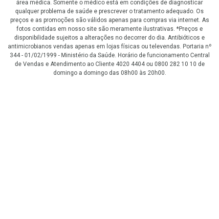
área médica. Somente o médico está em condições de diagnosticar
qualquer problema de saúde e prescrever o tratamento adequado. Os
preços e as promoções são válidos apenas para compras via internet. As
fotos contidas em nosso site são meramente ilustrativas. *Preços e
disponibilidade sujeitos a alterações no decorrer do dia. Antibióticos e
antimicrobianos vendas apenas em lojas físicas ou televendas. Portaria nº
344 - 01/02/1999 - Ministério da Saúde. Horário de funcionamento Central
de Vendas e Atendimento ao Cliente 4020 4404 ou 0800 282 10 10 de
domingo a domingo das 08h00 às 20h00.
LGPD Aceite os Cookies