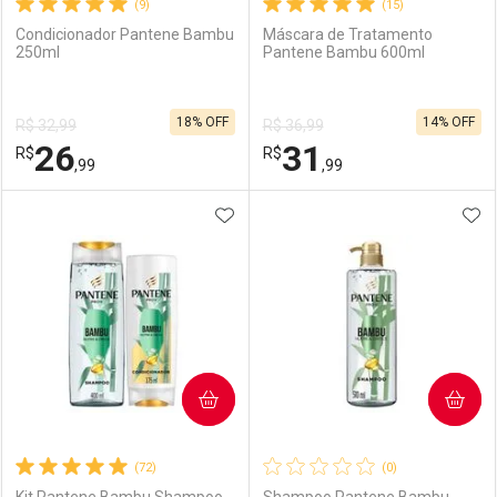
(9)
(15)
Condicionador Pantene Bambu
Máscara de Tratamento
250ml
Pantene Bambu 600ml
Ativar Desconto
Ativar Desconto
18% OFF
14% OFF
R$ 32,99
R$ 36,99
Comprar sem Desconto
Comprar sem Desconto
26
31
R$
Comprar sem Desconto
R$
Comprar sem Desconto
Por R$ 14,98/cada
Por R$ 15,99/cada
,99
,99
Por R$ 14,98/cada
Por R$ 15,99/cada
ADICIONAR AOS FAVORITOS
ADI
FECHAR
FECHAR
F
F
Laboratório
Por Menos
Laboratório
Por Menos
COMPRAR
COMPRAR
(72)
(0)