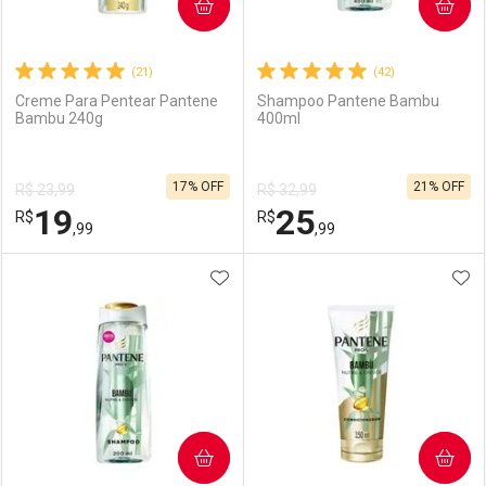
COMPRAR
COMPRAR
(21)
(42)
Creme Para Pentear Pantene
Shampoo Pantene Bambu
Bambu 240g
400ml
17% OFF
21% OFF
R$ 23,99
R$ 32,99
19
25
R$
R$
,99
,99
ADICIONAR AOS FAVORITOS
ADI
FECHAR
FECHAR
F
F
Laboratório
Por Menos
Laboratório
Por Menos
COMPRAR
COMPRAR