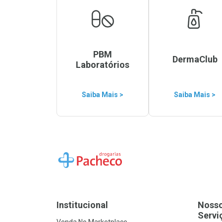
PBM
DermaClub
Laboratórios
Saiba Mais >
Saiba Mais >
Ir para a Home
Institucional
Noss
Servi