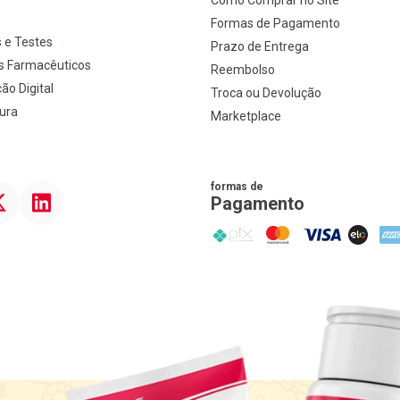
Como Comprar no Site
s
Formas de Pagamento
 e Testes
Prazo de Entrega
s Farmacêuticos
Reembolso
ão Digital
Troca ou Devolução
ura
Marketplace
formas de
ter
Linkedin
Pagamento
PIX
MasterCard
VISA
ELO
AME