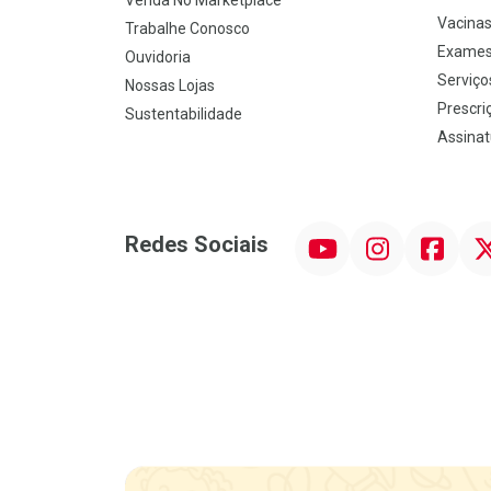
Venda No Marketplace
Vacina
Trabalhe Conosco
Exames
Ouvidoria
Serviço
Nossas Lojas
Prescriç
Sustentabilidade
Assinat
YouTube
Instagram
Facebook
Twit
Redes Sociais
Promoção em Destaque