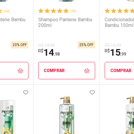
(42)
(32)
tene Bambu
Shampoo Pantene Bambu
Condicionado
200ml
Bambu 150ml
23% OFF
25% OFF
R$ 19,99
R$ 19,99
14
15
R$
R$
,98
,99
COMPRAR
COMPRAR
FAVORITOS
ADICIONAR AOS FAVORITOS
ADICIONAR AOS 
FECHAR
FECHAR
FECHAR
FECHAR
rio
os
Laboratório
Por Menos
Laborató
Por Men