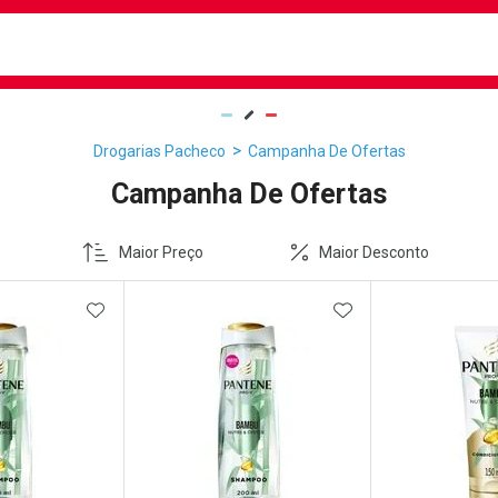
busca
isa?
Drogarias Pacheco
Campanha De Ofertas
Campanha De Ofertas
Maior Preço
Maior Desconto
FAVORITOS
ADICIONAR AOS FAVORITOS
ADICIONAR AOS 