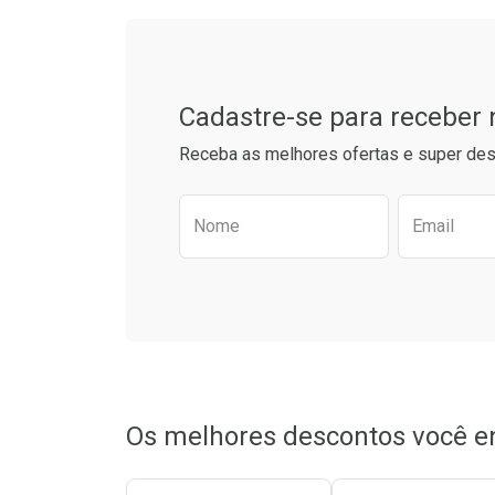
Cadastre-se para receber
Receba as melhores ofertas e super des
Preencha o formulário aba
Nome
Email
Ativar Desconto
Ativar Des
Comprar sem Desconto
Comprar sem Desconto
Comprar s
Comprar s
Por R$ 29,84/cada
Por R$ 29,84/cada
Por R$ 30,8
Por R$ 30,8
Os melhores descontos você e