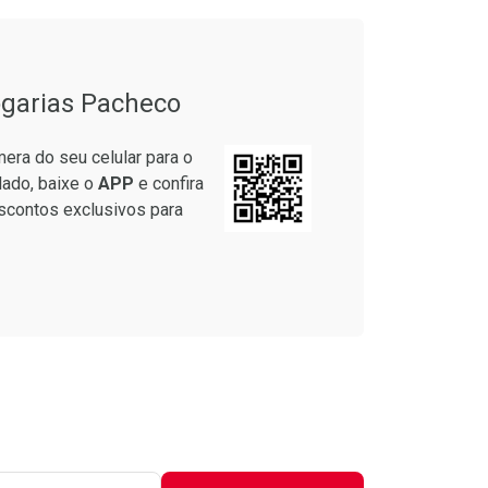
garias Pacheco
era do seu celular para o
lado, baixe o
APP
e confira
scontos exclusivos para
onto
m Desconto
m Desconto
Ver Desconto Convênio
2/cada
2/cada