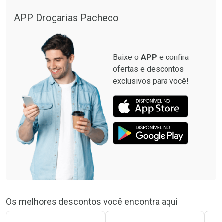
Comprar sem Desconto
APP Drogarias Pacheco
Ver Desconto Convênio
Comprar sem Desconto
Por R$ 42,82/cada
Por R$ 42,82/cada
Baixe o
APP
e confira
ofertas e descontos
exclusivos para você!
Os melhores descontos você encontra aqui