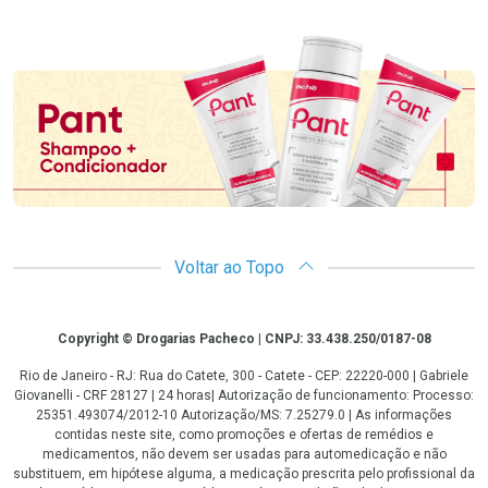
Promoção em Destaque
Voltar ao Topo
Copyright
Copyright © Drogarias Pacheco | CNPJ: 33.438.250/0187-08
Rio de Janeiro - RJ: Rua do Catete, 300 - Catete - CEP: 22220-000 | Gabriele
Giovanelli - CRF 28127 | 24 horas| Autorização de funcionamento: Processo:
25351.493074/2012-10 Autorização/MS: 7.25279.0 | As informações
contidas neste site, como promoções e ofertas de remédios e
medicamentos, não devem ser usadas para automedicação e não
substituem, em hipótese alguma, a medicação prescrita pelo profissional da