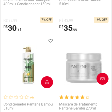
Kit Pantene Bambu Shampoo
Shampoo Pantene Bambu
400ml + Condicionador 150ml
510ml
Ativar Desconto
Ativar Desconto
7% OFF
19% OFF
R$ 32,99
R$ 43,99
Comprar sem Desconto
Comprar sem Desconto
30
35
R$
Comprar sem Desconto
R$
Comprar sem Desconto
Por R$ 26,99/cada
Por R$ 29,84/cada
,81
,66
Por R$ 26,99/cada
Por R$ 29,84/cada
ADICIONAR AOS FAVORITOS
FECHAR
FECHAR
F
F
Laboratório
Por Menos
Laboratório
Por Menos
AVISE-ME
COMPRAR
(0)
(2)
Condicionador Pantene Bambu
Máscara de Tratamento
510ml
Pantene Bambu 270ml