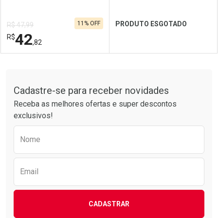
Ativar Desconto
Ativar Desconto
11% OFF
PRODUTO ESGOTADO
R$ 47,99
Comprar sem Desconto
Comprar sem Desconto
42
R$
Comprar sem Desconto
Comprar sem Desconto
Por R$ 30,81/cada
Por R$ 35,66/cada
,82
Por R$ 30,81/cada
Por R$ 35,66/cada
FECHAR
FECHAR
FEC
FEC
Tudo sobre a Drogarias Pacheco
Cadastre-se para receber novidades
Laboratório
Por Menos
Laboratório
Por Menos
Receba as melhores ofertas e super descontos
exclusivos!
Preencha o formulário abaixo para receber 
Nome
Email
CADASTRAR
Ativar Desconto