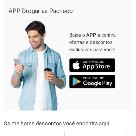
Comprar sem Desconto
APP Drogarias Pacheco
Ver Desconto Convênio
Comprar sem Desconto
Por R$ 42,82/cada
Por R$ 42,82/cada
Baixe o
APP
e confira
ofertas e descontos
exclusivos para você!
Os melhores descontos você encontra aqui