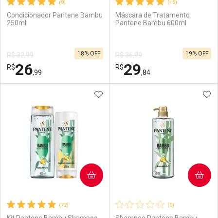
(9)
(15)
Condicionador Pantene Bambu
Máscara de Tratamento
250ml
Pantene Bambu 600ml
Ativar Desconto
Ativar Desconto
18% OFF
19% OFF
R$ 32,99
R$ 36,99
Comprar sem Desconto
Comprar sem Desconto
26
29
R$
Comprar sem Desconto
R$
Comprar sem Desconto
Por R$ 14,98/cada
Por R$ 15,99/cada
,99
,84
Por R$ 14,98/cada
Por R$ 15,99/cada
ADICIONAR AOS FAVORITOS
ADI
FECHAR
FECHAR
F
F
Laboratório
Por Menos
Laboratório
Por Menos
COMPRAR
COMPRAR
(72)
(0)