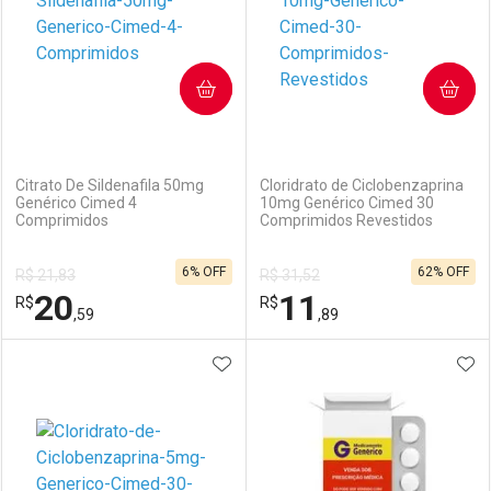
COMPRAR
COMPRAR
(0)
(1)
Citrato De Sildenafila 50mg
Cloridrato de Ciclobenzaprina
Genérico Cimed 4
10mg Genérico Cimed 30
Comprimidos
Comprimidos Revestidos
Ativar Desconto
Ativar Desconto
6% OFF
62% OFF
R$ 21,83
R$ 31,52
Comprar sem Desconto
Comprar sem Desconto
20
11
R$
Comprar sem Desconto
R$
Comprar sem Desconto
Por R$ 10,39/cada
Por R$ 25,99/cada
,59
,89
Por R$ 10,39/cada
Por R$ 25,99/cada
ADICIONAR AOS FAVORITOS
ADI
FECHAR
FECHAR
F
F
Laboratório
Por Menos
Laboratório
Por Menos