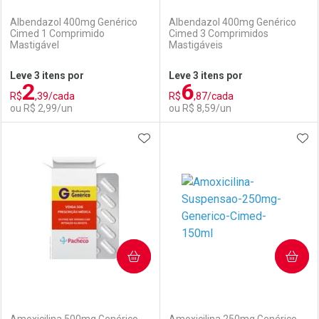
(1)
(2)
Albendazol 400mg Genérico
Albendazol 400mg Genérico
Cimed 1 Comprimido
Cimed 3 Comprimidos
Mastigável
Mastigáveis
Ativar Desconto
Ativar Desconto
Leve 3 itens por
Leve 3 itens por
2
6
Comprar sem Desconto
Comprar sem Desconto
R$
,39/cada
R$
,87/cada
Comprar sem Desconto
Comprar sem Desconto
Por R$ 25,99/cada
Por R$ 15,99/cada
ou R$ 2,99/un
ou R$ 8,59/un
Por R$ 25,99/cada
Por R$ 15,99/cada
ADICIONAR AOS FAVORITOS
ADI
FECHAR
FECHAR
F
F
Laboratório
Por Menos
Laboratório
Por Menos
COMPRAR
COMPRAR
(0)
(0)