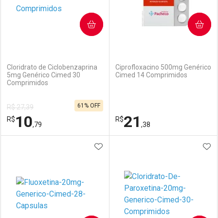
COMPRAR
COMPRAR
(1)
(0)
Cloridrato de Ciclobenzaprina
Ciprofloxacino 500mg Genérico
5mg Genérico Cimed 30
Cimed 14 Comprimidos
Comprimidos
Ativar Desconto
Ativar Desconto
61% OFF
R$ 27,39
Comprar sem Desconto
Comprar sem Desconto
10
21
R$
Comprar sem Desconto
R$
Comprar sem Desconto
Por R$ 20,59/cada
Por R$ 11,89/cada
,79
,38
Por R$ 20,59/cada
Por R$ 11,89/cada
ADICIONAR AOS FAVORITOS
ADI
FECHAR
FECHAR
F
F
Laboratório
Por Menos
Laboratório
Por Menos