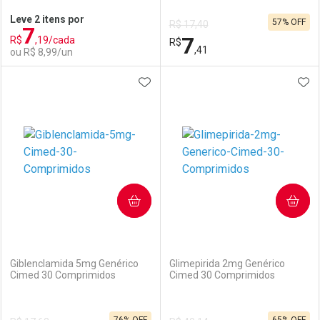
Leve 2 itens por
57% OFF
R$ 17,40
7
Comprar sem Desconto
Comprar sem Desconto
7
R$
,19/cada
Comprar sem Desconto
R$
Comprar sem Desconto
Por R$ 44,59/cada
Por R$ 4,59/cada
,41
ou R$ 8,99/un
Por R$ 44,59/cada
Por R$ 4,59/cada
ADICIONAR AOS FAVORITOS
ADI
FECHAR
FECHAR
F
F
Laboratório
Por Menos
Laboratório
Por Menos
COMPRAR
COMPRAR
(0)
(2)
Giblenclamida 5mg Genérico
Glimepirida 2mg Genérico
Cimed 30 Comprimidos
Cimed 30 Comprimidos
Ativar Desconto
Ativar Desconto