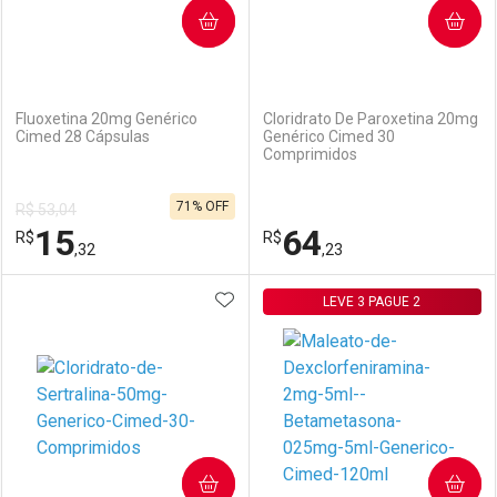
COMPRAR
COMPRAR
(0)
(0)
Fluoxetina 20mg Genérico
Cloridrato De Paroxetina 20mg
Cimed 28 Cápsulas
Genérico Cimed 30
Comprimidos
Ativar Desconto
Ativar Desconto
71% OFF
R$ 53,04
Comprar sem Desconto
Comprar sem Desconto
15
64
R$
Comprar sem Desconto
R$
Comprar sem Desconto
Por R$ 10,79/cada
Por R$ 21,38/cada
,32
,23
Por R$ 10,79/cada
Por R$ 21,38/cada
ADICIONAR AOS FAVORITOS
FECHAR
FECHAR
LEVE 3 PAGUE 2
F
F
Laboratório
Por Menos
Laboratório
Por Menos
COMPRAR
COMPRAR