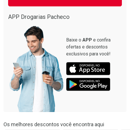
APP Drogarias Pacheco
Baixe o
APP
e confira
ofertas e descontos
exclusivos para você!
Os melhores descontos você encontra aqui