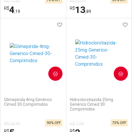
76% OFF
65% OFF
R$ 17,62
R$ 40,14
Comprar sem Desconto
Comprar sem Desconto
4
13
R$
Comprar sem Desconto
R$
Comprar sem Desconto
Por R$ 8,99/cada
Por R$ 7,41/cada
,19
,89
Por R$ 8,99/cada
Por R$ 7,41/cada
ADICIONAR AOS FAVORITOS
ADI
FECHAR
FECHAR
F
F
Laboratório
Por Menos
Laboratório
Por Menos
COMPRAR
COMPRAR
(1)
(0)
Glimepirida 4mg Genérico
Hidroclorotiazida 25mg
Cimed 30 Comprimidos
Genérico Cimed 30
Comprimidos
Ativar Desconto
Ativar Desconto
90% OFF
70% OFF
R$ 58,94
R$ 7,28
Comprar sem Desconto
Comprar sem Desconto
R$
Comprar sem Desconto
R$
Comprar sem Desconto
Por R$ 4,19/cada
Por R$ 13,89/cada