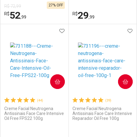
27% OFF
R$ 72,99
Comprar sem Desconto
Comprar sem Desconto
52
29
R$
Comprar sem Desconto
R$
Comprar sem Desconto
Por R$ 31,99/cada
Por R$ 33,70/cada
,99
,99
Por R$ 31,99/cada
Por R$ 33,70/cada
ADICIONAR AOS FAVORITOS
ADI
FECHAR
FECHAR
F
F
Laboratório
Por Menos
Laboratório
Por Menos
COMPRAR
COMPRAR
(44)
(39)
Creme Facial Neutrogena
Creme Facial Neutrogena
Antissinais Face Care Intensive
Antissinais Face Care Intensive
Oil Free FPS22 100g
Reparador Oil Free 100g
Ativar Desconto
Ativar Desconto
Comprar sem Desconto
Comprar sem Desconto