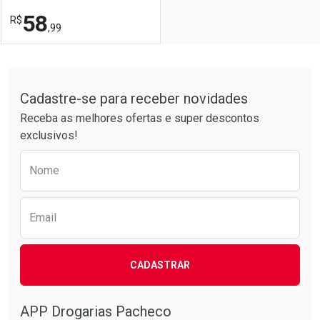
Comprar sem Desconto
Comprar sem Desconto
58
R$
Comprar sem Desconto
Comprar sem Desconto
Por R$ 38,99/cada
Por R$ 63,99/cada
,99
Por R$ 38,99/cada
Por R$ 63,99/cada
FECHAR
FECHAR
Tudo sobre a Drogarias Pacheco
Cadastre-se para receber novidades
Laboratório
Por Menos
Receba as melhores ofertas e super descontos
exclusivos!
Preencha o formulário abaixo para receber 
Nome
Email
CADASTRAR
Ativar Desconto
Comprar sem Desconto
APP Drogarias Pacheco
Comprar sem Desconto
Por R$ 58,99/cada