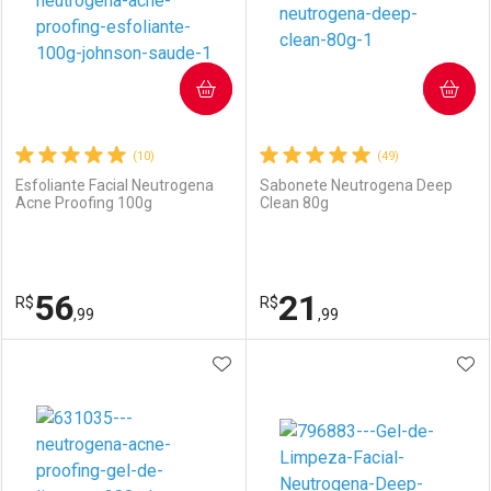
COMPRAR
COMPRAR
(10)
(49)
Esfoliante Facial Neutrogena
Sabonete Neutrogena Deep
Acne Proofing 100g
Clean 80g
Ativar Desconto
Ativar Desconto
Comprar sem Desconto
Comprar sem Desconto
56
21
R$
Comprar sem Desconto
R$
Comprar sem Desconto
Por R$ 29,99/cada
Por R$ 42,99/cada
,99
,99
Por R$ 29,99/cada
Por R$ 42,99/cada
ADICIONAR AOS FAVORITOS
ADI
FECHAR
FECHAR
F
F
Laboratório
Por Menos
Laboratório
Por Menos