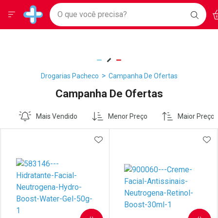
Drogarias Pacheco
Menu
Ac
Ir direto para a home
O que você precisa?
BAIXE
Baixe nosso APP e aproveite Ofertas Exclusivas!
BUSC
O AP
Navegue pela página
Ir direto para o conteúdo
Faça a sua busca
Ir direto para a busca
Ir direto para a conta
Ir direto para a ajuda
Ir direto para a notificações
Drogarias Pacheco
Campanha De Ofertas
Ir direto para o carrinho
Ir direto para o menu
Campanha De Ofertas
Mais Vendido
Menor Preço
Maior Preço
ADICIONAR AOS FAVORITOS
ADI