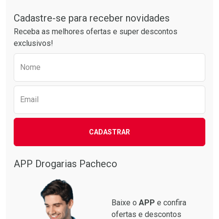
Tudo sobre a Drogarias Pacheco
Cadastre-se para receber novidades
Laboratório
Por Menos
Receba as melhores ofertas e super descontos
exclusivos!
Preencha o formulário abaixo para receber 
Nome
Email
CADASTRAR
Ver Desconto Convênio
APP Drogarias Pacheco
Baixe o
APP
e confira
ofertas e descontos