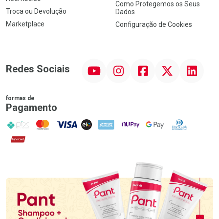
Como Protegemos os Seus
Troca ou Devolução
Dados
Marketplace
Configuração de Cookies
YouTube
Instagram
Facebook
Twitter
Linkedin
Redes Sociais
formas de
Pagamento
PIX
MasterCard
VISA
ELO
AMEX
NuPay
Google Pay
Diners Club
Hipercard
Promoção em Destaque