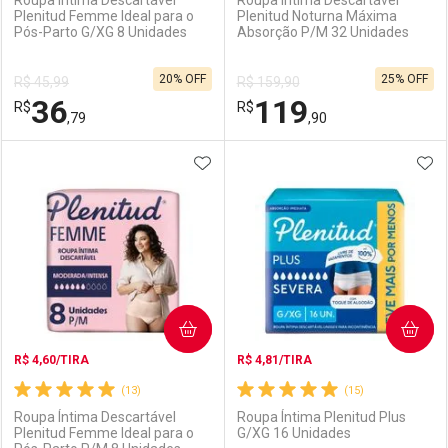
Roupa Íntima Descartável
Roupa Íntima Descartável
Plenitud Femme Ideal para o
Plenitud Noturna Máxima
Pós-Parto G/XG 8 Unidades
Absorção P/M 32 Unidades
Ativar Desconto
Ativar Desconto
20% OFF
25% OFF
R$ 45,99
R$ 159,90
Comprar sem Desconto
Comprar sem Desconto
36
119
R$
Comprar sem Desconto
R$
Comprar sem Desconto
Por R$ 104,66/cada
Por R$ 62,99/cada
,79
,90
Por R$ 104,66/cada
Por R$ 62,99/cada
ADICIONAR AOS FAVORITOS
ADI
FECHAR
FECHAR
F
F
Laboratório
Por Menos
Laboratório
Por Menos
COMPRAR
COMPRAR
R$ 4,60/TIRA
R$ 4,81/TIRA
(13)
(15)
Roupa Íntima Descartável
Roupa Íntima Plenitud Plus
Plenitud Femme Ideal para o
G/XG 16 Unidades