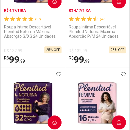
COMPRAR
COMPRAR
R$ 4,17/TIRA
R$ 4,17/TIRA
(57)
(47)
Roupa Íntima Descartável
Roupa Íntima Descartável
Plenitud Noturna Máxima
Plenitud Noturna Máxima
Absorção G/XG 24 Unidades
Absorção P/M 24 Unidades
25% OFF
25% OFF
R$ 132,99
R$ 132,99
99
99
R$
R$
,99
,99
ADICIONAR AOS FAVORITOS
ADI
FECHAR
FECHAR
F
F
Laboratório
Por Menos
Laboratório
Por Menos
COMPRAR
COMPRAR