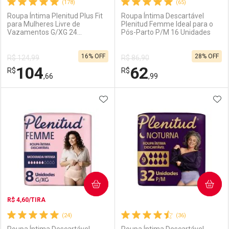
(178)
(65)
Roupa Íntima Plenitud Plus Fit
Roupa Íntima Descartável
para Mulheres Livre de
Plenitud Femme Ideal para o
Vazamentos G/XG 24
Pós-Parto P/M 16 Unidades
Ativar Desconto
Ativar Desconto
Unidades
16% OFF
28% OFF
R$ 124,99
R$ 86,90
Comprar sem Desconto
Comprar sem Desconto
104
62
R$
Comprar sem Desconto
R$
Comprar sem Desconto
Por R$ 119,90/cada
Por R$ 64,82/cada
,66
,99
Por R$ 119,90/cada
Por R$ 64,82/cada
ADICIONAR AOS FAVORITOS
ADI
FECHAR
FECHAR
F
F
Laboratório
Por Menos
Laboratório
Por Menos
COMPRAR
COMPRAR
R$ 4,60/TIRA
(24)
(36)