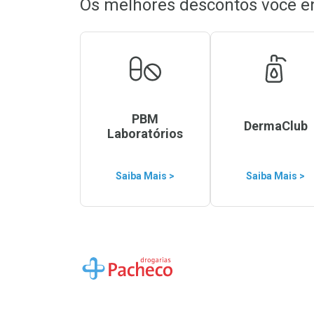
Os melhores descontos você e
PBM
DermaClub
Laboratórios
Saiba Mais >
Saiba Mais >
Ir para a Home