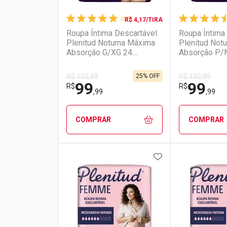
(57)
R$ 4,17/TIRA
Roupa Íntima Descartável
Roupa Íntima
Plenitud Noturna Máxima
Plenitud Not
Absorção G/XG 24
Absorção P/
Unidades
Unidades
25% OFF
R$ 132,99
R$ 132,99
99
99
R$
R$
,99
,99
COMPRAR
COMPRAR
ADICIONAR AOS 
FECHAR
FECHAR
Laboratório
Por Menos
Laborató
Por Men