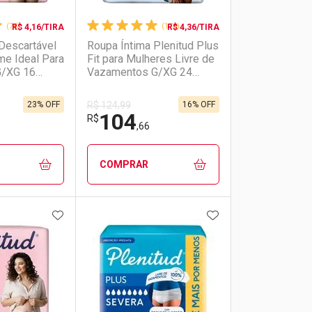
(78)
(178)
R$ 4,16/TIRA
R$ 4,36/TIRA
Descartável
Roupa Íntima Plenitud Plus
me Ideal Para
Fit para Mulheres Livre de
G/XG 16
Vazamentos G/XG 24
Unidades
23% OFF
16% OFF
R$ 124,99
104
R$
,66
COMPRAR
FAVORITOS
ADICIONAR AOS FAVORITOS
ADICIONAR AOS 
FECHAR
FECHAR
FECHAR
FECHAR
rio
os
Laboratório
Por Menos