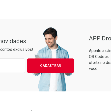
rio
os
Pacheco
APP Dro
 novidades
contos exclusivos!
Aponte a câm
QR Code ao 
ixo para receber as melhores ofertas:
ofertas e de
CADASTRAR
você!
to Convênio