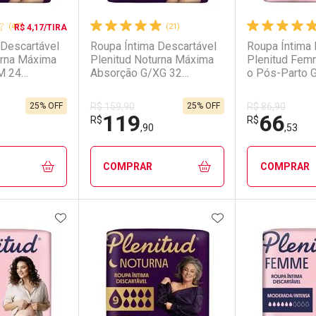
(47)
(21)
R$ 4,17/TIRA
 Descartável
Roupa Íntima Descartável
Roupa Íntima 
urna Máxima
Plenitud Noturna Máxima
Plenitud Fem
M 24
Absorção G/XG 32
o Pós-Parto 
Unidades
Unidades
25% OFF
25% OFF
R$ 159,90
R$ 86,90
119
66
R$
R$
,90
,53
COMPRAR
COMPRAR
FAVORITOS
ADICIONAR AOS FAVORITOS
ADICIONAR AOS 
FECHAR
FECHAR
FECHAR
FECHAR
rio
os
Laboratório
Por Menos
Laborató
Por Men