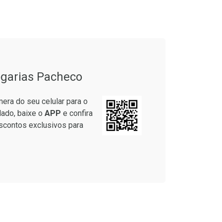
garias Pacheco
era do seu celular para o
lado, baixe o
APP
e confira
scontos exclusivos para