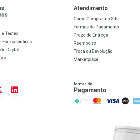
os
Atendimento
ços
Como Comprar no Site
s
Formas de Pagamento
 e Testes
Prazo de Entrega
s Farmacêuticos
Reembolso
ão Digital
Troca ou Devolução
ura
Marketplace
formas de
ter
Linkedin
Pagamento
PIX
MasterCard
VISA
ELO
AME