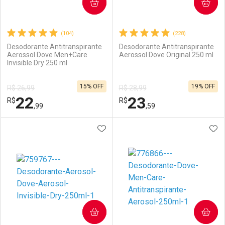
COMPRAR
COMPRAR
(104)
(228)
Desodorante Antitranspirante
Desodorante Antitranspirante
Aerossol Dove Men+Care
Aerossol Dove Original 250 ml
Invisible Dry 250 ml
15% OFF
19% OFF
R$ 26,99
R$ 28,99
22
23
R$
R$
,99
,59
ADICIONAR AOS FAVORITOS
ADI
FECHAR
FECHAR
F
F
Laboratório
Por Menos
Laboratório
Por Menos
COMPRAR
COMPRAR