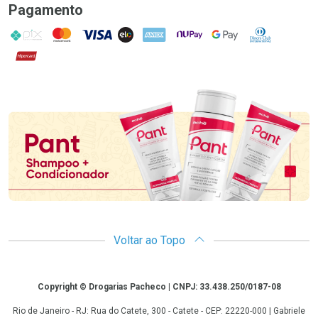
Pagamento
PIX
MasterCard
VISA
ELO
AMEX
NuPay
Google Pay
Diners Club
Hipercard
Promoção em Destaque
Voltar ao Topo
Copyright
Copyright © Drogarias Pacheco | CNPJ: 33.438.250/0187-08
Rio de Janeiro - RJ: Rua do Catete, 300 - Catete - CEP: 22220-000 | Gabriele