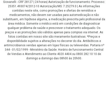
Giovanelli - CRF 28127 | 24 horas| Autorização de funcionamento: Processo:
25351.493074/2012-10 Autorização/MS: 7.25279.0 | As informações
contidas neste site, como promoções e ofertas de remédios e
medicamentos, não devem ser usadas para automedicação e não
substituem, em hipótese alguma, a medicação prescrita pelo profissional da
área médica. Somente o médico está em condições de diagnosticar
qualquer problema de saúde e prescrever o tratamento adequado. Os
preços e as promoções são válidos apenas para compras via internet. As
fotos contidas em nosso site são meramente ilustrativas. *Preços e
disponibilidade sujeitos a alterações no decorrer do dia. Antibióticos e
antimicrobianos vendas apenas em lojas físicas ou televendas. Portaria nº
344 - 01/02/1999 - Ministério da Saúde. Horário de funcionamento Central
de Vendas e Atendimento ao Cliente 4020 4404 ou 0800 282 10 10 de
domingo a domingo das 08h00 às 20h00.
LGPD Aceite os Cookies