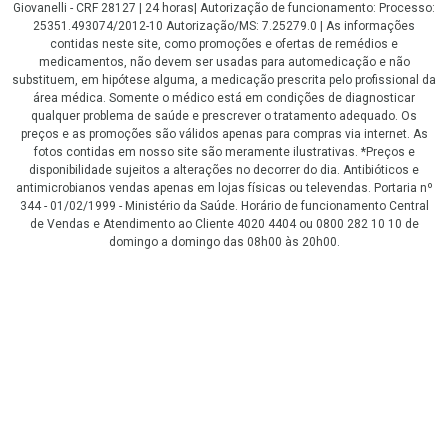
Giovanelli - CRF 28127 | 24 horas| Autorização de funcionamento: Processo:
25351.493074/2012-10 Autorização/MS: 7.25279.0 | As informações
contidas neste site, como promoções e ofertas de remédios e
medicamentos, não devem ser usadas para automedicação e não
substituem, em hipótese alguma, a medicação prescrita pelo profissional da
área médica. Somente o médico está em condições de diagnosticar
qualquer problema de saúde e prescrever o tratamento adequado. Os
preços e as promoções são válidos apenas para compras via internet. As
fotos contidas em nosso site são meramente ilustrativas. *Preços e
disponibilidade sujeitos a alterações no decorrer do dia. Antibióticos e
antimicrobianos vendas apenas em lojas físicas ou televendas. Portaria nº
344 - 01/02/1999 - Ministério da Saúde. Horário de funcionamento Central
de Vendas e Atendimento ao Cliente 4020 4404 ou 0800 282 10 10 de
domingo a domingo das 08h00 às 20h00.
LGPD Aceite os Cookies