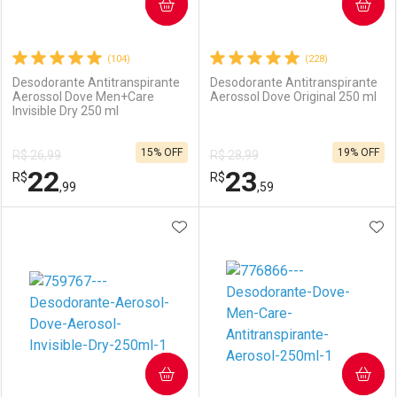
COMPRAR
COMPRAR
(104)
(228)
Desodorante Antitranspirante
Desodorante Antitranspirante
Aerossol Dove Men+Care
Aerossol Dove Original 250 ml
Invisible Dry 250 ml
15% OFF
19% OFF
R$ 26,99
R$ 28,99
22
23
R$
R$
,99
,59
ADICIONAR AOS FAVORITOS
ADI
FECHAR
FECHAR
F
F
Laboratório
Por Menos
Laboratório
Por Menos
COMPRAR
COMPRAR