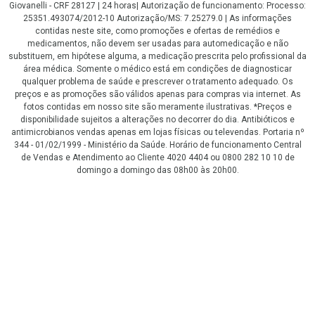
Giovanelli - CRF 28127 | 24 horas| Autorização de funcionamento: Processo:
25351.493074/2012-10 Autorização/MS: 7.25279.0 | As informações
contidas neste site, como promoções e ofertas de remédios e
medicamentos, não devem ser usadas para automedicação e não
substituem, em hipótese alguma, a medicação prescrita pelo profissional da
área médica. Somente o médico está em condições de diagnosticar
qualquer problema de saúde e prescrever o tratamento adequado. Os
preços e as promoções são válidos apenas para compras via internet. As
fotos contidas em nosso site são meramente ilustrativas. *Preços e
disponibilidade sujeitos a alterações no decorrer do dia. Antibióticos e
antimicrobianos vendas apenas em lojas físicas ou televendas. Portaria nº
344 - 01/02/1999 - Ministério da Saúde. Horário de funcionamento Central
de Vendas e Atendimento ao Cliente 4020 4404 ou 0800 282 10 10 de
domingo a domingo das 08h00 às 20h00.
LGPD Aceite os Cookies