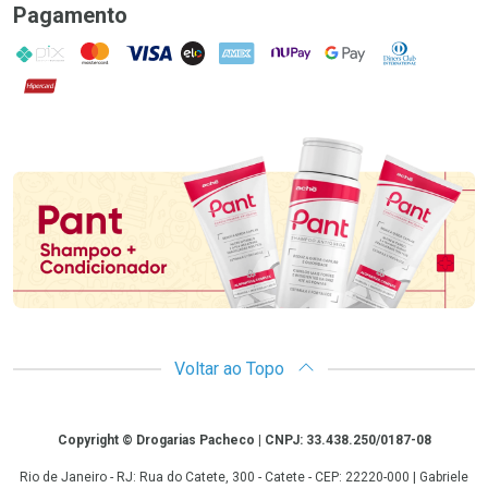
Pagamento
PIX
MasterCard
VISA
ELO
AMEX
NuPay
Google Pay
Diners Club
Hipercard
Promoção em Destaque
Voltar ao Topo
Copyright
Copyright © Drogarias Pacheco | CNPJ: 33.438.250/0187-08
Rio de Janeiro - RJ: Rua do Catete, 300 - Catete - CEP: 22220-000 | Gabriele