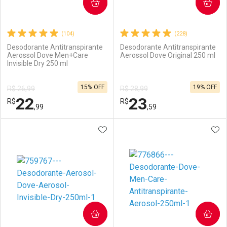
COMPRAR
COMPRAR
(104)
(228)
Desodorante Antitranspirante
Desodorante Antitranspirante
Aerossol Dove Men+Care
Aerossol Dove Original 250 ml
Invisible Dry 250 ml
15% OFF
19% OFF
R$ 26,99
R$ 28,99
22
23
R$
R$
,99
,59
ADICIONAR AOS FAVORITOS
ADI
FECHAR
FECHAR
F
F
Laboratório
Por Menos
Laboratório
Por Menos
COMPRAR
COMPRAR