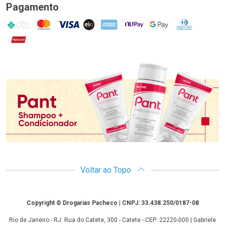
Pagamento
PIX
MasterCard
VISA
ELO
AMEX
NuPay
Google Pay
Diners Club
Hipercard
Promoção em Destaque
Voltar ao Topo
Copyright
Copyright © Drogarias Pacheco | CNPJ: 33.438.250/0187-08
Rio de Janeiro - RJ: Rua do Catete, 300 - Catete - CEP: 22220-000 | Gabriele