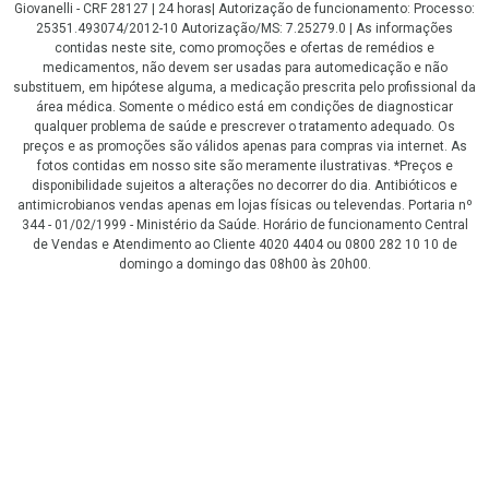
Giovanelli - CRF 28127 | 24 horas| Autorização de funcionamento: Processo:
25351.493074/2012-10 Autorização/MS: 7.25279.0 | As informações
contidas neste site, como promoções e ofertas de remédios e
medicamentos, não devem ser usadas para automedicação e não
substituem, em hipótese alguma, a medicação prescrita pelo profissional da
área médica. Somente o médico está em condições de diagnosticar
qualquer problema de saúde e prescrever o tratamento adequado. Os
preços e as promoções são válidos apenas para compras via internet. As
fotos contidas em nosso site são meramente ilustrativas. *Preços e
disponibilidade sujeitos a alterações no decorrer do dia. Antibióticos e
antimicrobianos vendas apenas em lojas físicas ou televendas. Portaria nº
344 - 01/02/1999 - Ministério da Saúde. Horário de funcionamento Central
de Vendas e Atendimento ao Cliente 4020 4404 ou 0800 282 10 10 de
domingo a domingo das 08h00 às 20h00.
LGPD Aceite os Cookies