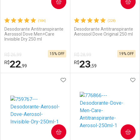
COMPRAR
COMPRAR
(104)
(228)
Desodorante Antitranspirante
Desodorante Antitranspirante
Aerossol Dove Men+Care
Aerossol Dove Original 250 ml
Invisible Dry 250 ml
15% OFF
19% OFF
R$ 26,99
R$ 28,99
22
23
R$
R$
,99
,59
ADICIONAR AOS FAVORITOS
ADI
FECHAR
FECHAR
F
F
Laboratório
Por Menos
Laboratório
Por Menos
COMPRAR
COMPRAR