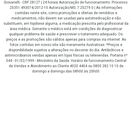
Giovanelli - CRF 28127 | 24 horas| Autorização de funcionamento: Processo:
25351.493074/2012-10 Autorização/MS: 7.25279.0 | As informações
contidas neste site, como promoções e ofertas de remédios e
medicamentos, não devem ser usadas para automedicação e não
substituem, em hipótese alguma, a medicação prescrita pelo profissional da
área médica. Somente o médico está em condições de diagnosticar
qualquer problema de saúde e prescrever o tratamento adequado. Os
preços e as promoções são válidos apenas para compras via internet. As
fotos contidas em nosso site são meramente ilustrativas. *Preços e
disponibilidade sujeitos a alterações no decorrer do dia. Antibióticos e
antimicrobianos vendas apenas em lojas físicas ou televendas. Portaria nº
344 - 01/02/1999 - Ministério da Saúde. Horário de funcionamento Central
de Vendas e Atendimento ao Cliente 4020 4404 ou 0800 282 10 10 de
domingo a domingo das 08h00 às 20h00.
LGPD Aceite os Cookies