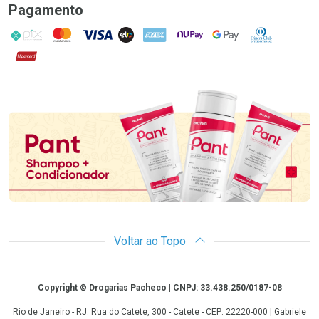
Pagamento
PIX
MasterCard
VISA
ELO
AMEX
NuPay
Google Pay
Diners Club
Hipercard
Promoção em Destaque
Voltar ao Topo
Copyright
Copyright © Drogarias Pacheco | CNPJ: 33.438.250/0187-08
Rio de Janeiro - RJ: Rua do Catete, 300 - Catete - CEP: 22220-000 | Gabriele