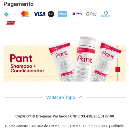
Pagamento
PIX
MasterCard
VISA
ELO
AMEX
NuPay
Google Pay
Diners Club
Hipercard
Promoção em Destaque
Voltar ao Topo
Copyright
Copyright © Drogarias Pacheco | CNPJ: 33.438.250/0187-08
Rio de Janeiro - RJ: Rua do Catete, 300 - Catete - CEP: 22220-000 | Gabriele