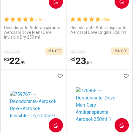
COMPRAR
COMPRAR
(104)
(228)
Desodorante Antitranspirante
Desodorante Antitranspirante
Aerossol Dove Men+Care
Aerossol Dove Original 250 ml
Invisible Dry 250 ml
15% OFF
19% OFF
R$ 26,99
R$ 28,99
22
23
R$
R$
,99
,59
ADICIONAR AOS FAVORITOS
ADI
FECHAR
FECHAR
F
F
Laboratório
Por Menos
Laboratório
Por Menos
COMPRAR
COMPRAR