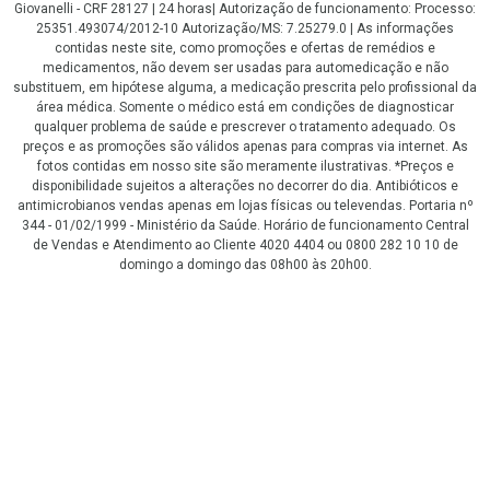
Giovanelli - CRF 28127 | 24 horas| Autorização de funcionamento: Processo:
25351.493074/2012-10 Autorização/MS: 7.25279.0 | As informações
contidas neste site, como promoções e ofertas de remédios e
medicamentos, não devem ser usadas para automedicação e não
substituem, em hipótese alguma, a medicação prescrita pelo profissional da
área médica. Somente o médico está em condições de diagnosticar
qualquer problema de saúde e prescrever o tratamento adequado. Os
preços e as promoções são válidos apenas para compras via internet. As
fotos contidas em nosso site são meramente ilustrativas. *Preços e
disponibilidade sujeitos a alterações no decorrer do dia. Antibióticos e
antimicrobianos vendas apenas em lojas físicas ou televendas. Portaria nº
344 - 01/02/1999 - Ministério da Saúde. Horário de funcionamento Central
de Vendas e Atendimento ao Cliente 4020 4404 ou 0800 282 10 10 de
domingo a domingo das 08h00 às 20h00.
LGPD Aceite os Cookies