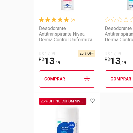
(2)
Desodorante
Desodorante
Antitranspirante Nivea
Antitranspira
Derma Control Uniformiza
Derma Contro
150ml Aerossol
150ml Aeros
25% OFF
R$ 17,99
R$ 17,99
13
13
Ativar Desconto
Ativar Des
R$
R$
,49
,49
Comprar sem Desconto
Comprar sem Desconto
Comprar s
Comprar s
COMPRAR
COMPRAR
Por R$ 12,59/cada
Por R$ 12,59/cada
Por R$ 18,9
Por R$ 18,9
ADICIONAR AOS 
FECHAR
FECHAR
25% OFF NO CUPOM NIVEA25
Laboratório
Por Menos
Laborató
Por Men