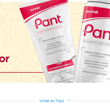
Voltar ao Topo