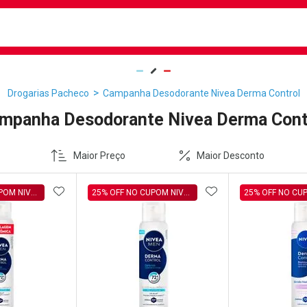
busca
isa?
Drogarias Pacheco
Campanha Desodorante Nivea Derma Control
mpanha Desodorante Nivea Derma Cont
Maior Preço
Maior Desconto
FAVORITOS
ADICIONAR AOS FAVORITOS
ADICIONAR AOS 
25% OFF NO CUPOM NIVEA25
25% OFF NO CUPOM NIVEA25