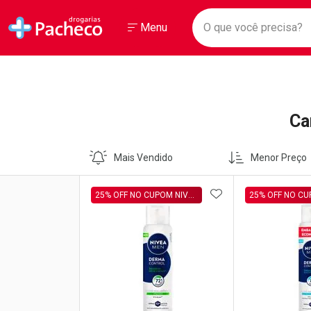
Drogarias Pacheco
Menu
Faça a sua 
O que você prec
Ir direto para a home
Abrir ou Fechar
Menu
Navegue pela página
Ir direto para o conteúdo
Ir direto para a busca
Ir direto para a conta
Ir direto para a ajuda
Ir direto para a notificações
Ca
Ir direto para o carrinho
Ir direto para o menu
Mais Vendido
Menor Preço
ADICIONAR AOS 
25% OFF NO CUPOM NIVEA25