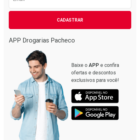
CADASTRAR
Ativar Desconto
Comprar sem Desconto
APP Drogarias Pacheco
Comprar sem Desconto
Por R$ 22,90/cada
Por R$ 22,90/cada
Baixe o
APP
e confira
ofertas e descontos
exclusivos para você!