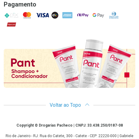
Pagamento
PIX
MasterCard
VISA
ELO
AMEX
NuPay
Google Pay
Diners Club
Hipercard
Promoção em Destaque
Voltar ao Topo
Copyright
Copyright © Drogarias Pacheco | CNPJ: 33.438.250/0187-08
Rio de Janeiro - RJ: Rua do Catete, 300 - Catete - CEP: 22220-000 | Gabriele