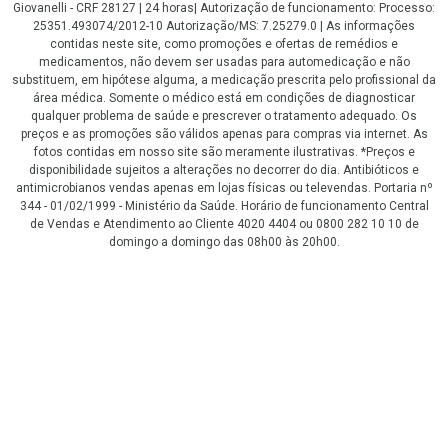
Giovanelli - CRF 28127 | 24 horas| Autorização de funcionamento: Processo:
25351.493074/2012-10 Autorização/MS: 7.25279.0 | As informações
contidas neste site, como promoções e ofertas de remédios e
medicamentos, não devem ser usadas para automedicação e não
substituem, em hipótese alguma, a medicação prescrita pelo profissional da
área médica. Somente o médico está em condições de diagnosticar
qualquer problema de saúde e prescrever o tratamento adequado. Os
preços e as promoções são válidos apenas para compras via internet. As
fotos contidas em nosso site são meramente ilustrativas. *Preços e
disponibilidade sujeitos a alterações no decorrer do dia. Antibióticos e
antimicrobianos vendas apenas em lojas físicas ou televendas. Portaria nº
344 - 01/02/1999 - Ministério da Saúde. Horário de funcionamento Central
de Vendas e Atendimento ao Cliente 4020 4404 ou 0800 282 10 10 de
domingo a domingo das 08h00 às 20h00.
LGPD Aceite os Cookies