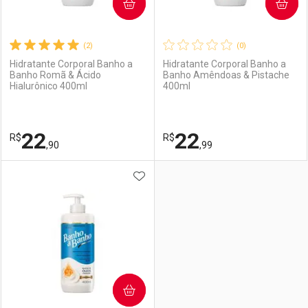
COMPRAR
COMPRAR
(2)
(0)
Hidratante Corporal Banho a
Hidratante Corporal Banho a
Banho Romã & Ácido
Banho Amêndoas & Pistache
Hialurônico 400ml
400ml
22
22
R$
R$
,90
,99
ADICIONAR AOS FAVORITOS
FECHAR
FECHAR
F
F
Laboratório
Por Menos
Laboratório
Por Menos
COMPRAR