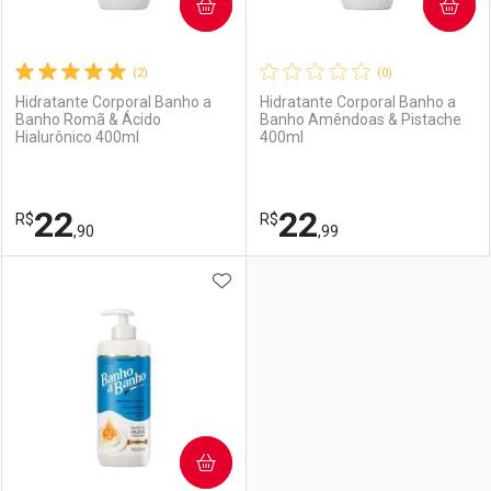
COMPRAR
COMPRAR
(2)
(0)
Hidratante Corporal Banho a
Hidratante Corporal Banho a
Banho Romã & Ácido
Banho Amêndoas & Pistache
Hialurônico 400ml
400ml
22
22
R$
R$
,90
,99
ADICIONAR AOS FAVORITOS
FECHAR
FECHAR
F
F
Laboratório
Por Menos
Laboratório
Por Menos
COMPRAR