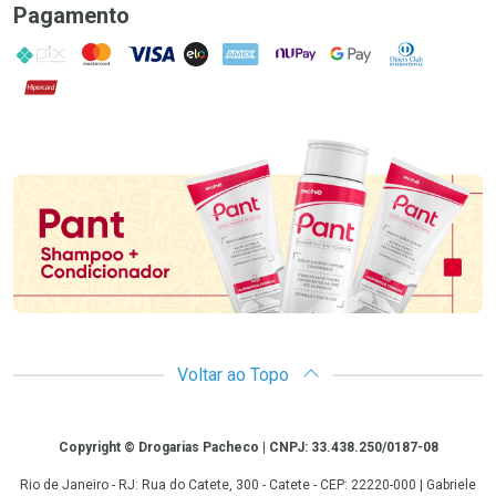
Pagamento
PIX
MasterCard
VISA
ELO
AMEX
NuPay
Google Pay
Diners Club
Hipercard
Promoção em Destaque
Voltar ao Topo
Copyright
Copyright © Drogarias Pacheco | CNPJ: 33.438.250/0187-08
Rio de Janeiro - RJ: Rua do Catete, 300 - Catete - CEP: 22220-000 | Gabriele