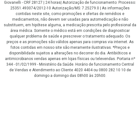
Giovanelli - CRF 28127 | 24 horas| Autorização de funcionamento: Processo:
25351.493074/2012-10 Autorização/MS: 7.25279.0 | As informações
contidas neste site, como promoções e ofertas de remédios e
medicamentos, não devem ser usadas para automedicação e não
substituem, em hipótese alguma, a medicação prescrita pelo profissional da
área médica. Somente o médico está em condições de diagnosticar
qualquer problema de saúde e prescrever o tratamento adequado. Os
preços e as promoções são válidos apenas para compras via internet. As
fotos contidas em nosso site são meramente ilustrativas. *Preços e
disponibilidade sujeitos a alterações no decorrer do dia. Antibióticos e
antimicrobianos vendas apenas em lojas físicas ou televendas. Portaria nº
344 - 01/02/1999 - Ministério da Saúde. Horário de funcionamento Central
de Vendas e Atendimento ao Cliente 4020 4404 ou 0800 282 10 10 de
domingo a domingo das 08h00 às 20h00.
LGPD Aceite os Cookies