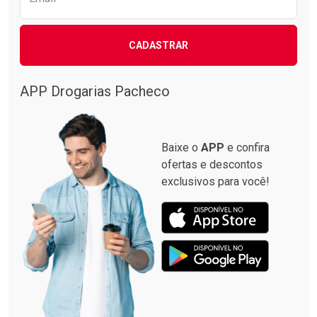
CADASTRAR
Ativar Desconto
Comprar sem Desconto
APP Drogarias Pacheco
Comprar sem Desconto
Por R$ 22,90/cada
Por R$ 22,90/cada
Baixe o
APP
e confira
ofertas e descontos
exclusivos para você!