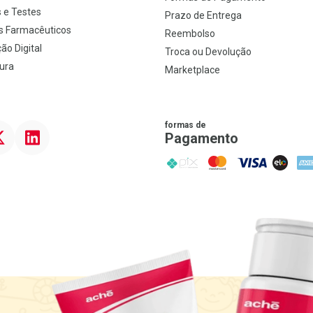
 e Testes
Prazo de Entrega
s Farmacêuticos
Reembolso
ão Digital
Troca ou Devolução
ura
Marketplace
formas de
ter
Linkedin
Pagamento
PIX
MasterCard
VISA
ELO
AME