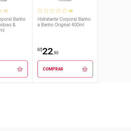
(0)
(0)
rporal Banho
Hidratante Corporal Banho
ndoas &
a Banho Original 400ml
ml
22
R$
,90
COMPRAR
FECHAR
FECHAR
FECHAR
FECHAR
rio
os
Laboratório
Por Menos
Pacheco