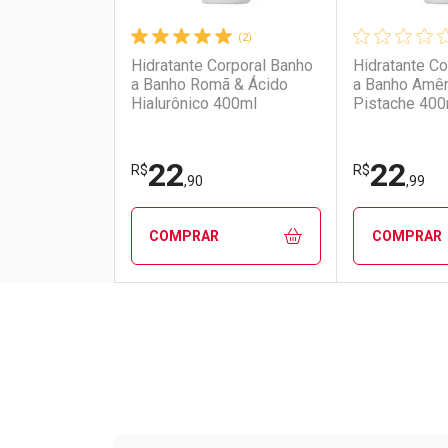
(2)
Hidratante Corporal Banho
Hidratante Co
a Banho Romã & Ácido
a Banho Amê
Hialurônico 400ml
Pistache 400
22
22
R$
R$
,90
,99
COMPRAR
COMPRAR
FECHAR
FECHAR
Laboratório
Por Menos
Laborató
Por Men
Tudo sobre a Drogarias 