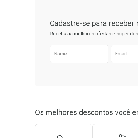
Cadastre-se para receber
Receba as melhores ofertas e super des
Preencha o formulário aba
Nome
Email
Ativar Desconto
Ativar Des
Comprar sem Desconto
Comprar sem Desconto
Comprar s
Comprar s
Por R$ 22,90/cada
Por R$ 22,90/cada
Por R$ 22,9
Por R$ 22,9
Os melhores descontos você e