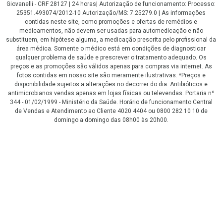
Giovanelli - CRF 28127 | 24 horas| Autorização de funcionamento: Processo:
25351.493074/2012-10 Autorização/MS: 7.25279.0 | As informações
contidas neste site, como promoções e ofertas de remédios e
medicamentos, não devem ser usadas para automedicação e não
substituem, em hipótese alguma, a medicação prescrita pelo profissional da
área médica. Somente o médico está em condições de diagnosticar
qualquer problema de saúde e prescrever o tratamento adequado. Os
preços e as promoções são válidos apenas para compras via internet. As
fotos contidas em nosso site são meramente ilustrativas. *Preços e
disponibilidade sujeitos a alterações no decorrer do dia. Antibióticos e
antimicrobianos vendas apenas em lojas físicas ou televendas. Portaria nº
344 - 01/02/1999 - Ministério da Saúde. Horário de funcionamento Central
de Vendas e Atendimento ao Cliente 4020 4404 ou 0800 282 10 10 de
domingo a domingo das 08h00 às 20h00.
LGPD Aceite os Cookies