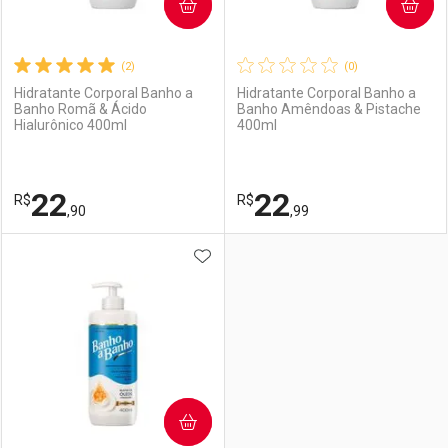
COMPRAR
COMPRAR
(2)
(0)
Hidratante Corporal Banho a
Hidratante Corporal Banho a
Banho Romã & Ácido
Banho Amêndoas & Pistache
Hialurônico 400ml
400ml
22
22
R$
R$
,90
,99
ADICIONAR AOS FAVORITOS
FECHAR
FECHAR
F
F
Laboratório
Por Menos
Laboratório
Por Menos
COMPRAR