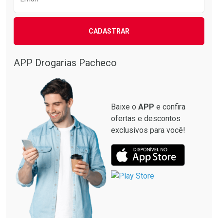
CADASTRAR
Ativar Desconto
Comprar sem Desconto
APP Drogarias Pacheco
Comprar sem Desconto
Por R$ 22,90/cada
Por R$ 22,90/cada
Baixe o
APP
e confira
ofertas e descontos
exclusivos para você!