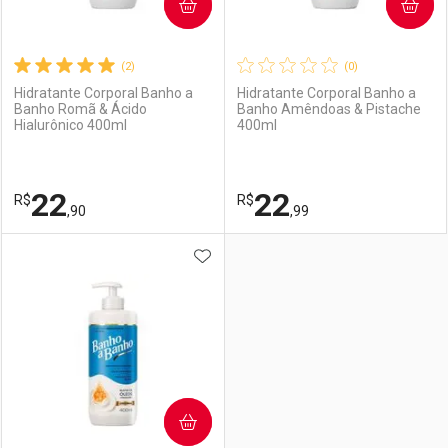
COMPRAR
COMPRAR
(2)
(0)
Hidratante Corporal Banho a
Hidratante Corporal Banho a
Banho Romã & Ácido
Banho Amêndoas & Pistache
Hialurônico 400ml
400ml
22
22
R$
R$
,90
,99
ADICIONAR AOS FAVORITOS
FECHAR
FECHAR
F
F
Laboratório
Por Menos
Laboratório
Por Menos
COMPRAR