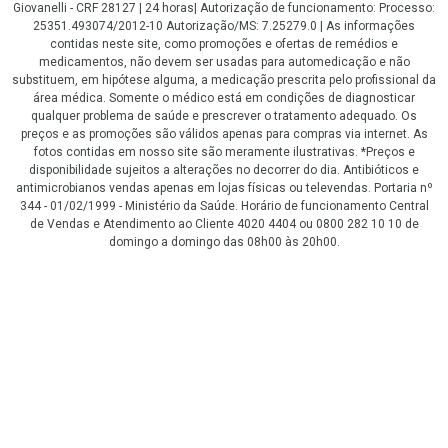
Giovanelli - CRF 28127 | 24 horas| Autorização de funcionamento: Processo:
25351.493074/2012-10 Autorização/MS: 7.25279.0 | As informações
contidas neste site, como promoções e ofertas de remédios e
medicamentos, não devem ser usadas para automedicação e não
substituem, em hipótese alguma, a medicação prescrita pelo profissional da
área médica. Somente o médico está em condições de diagnosticar
qualquer problema de saúde e prescrever o tratamento adequado. Os
preços e as promoções são válidos apenas para compras via internet. As
fotos contidas em nosso site são meramente ilustrativas. *Preços e
disponibilidade sujeitos a alterações no decorrer do dia. Antibióticos e
antimicrobianos vendas apenas em lojas físicas ou televendas. Portaria nº
344 - 01/02/1999 - Ministério da Saúde. Horário de funcionamento Central
de Vendas e Atendimento ao Cliente 4020 4404 ou 0800 282 10 10 de
domingo a domingo das 08h00 às 20h00.
LGPD Aceite os Cookies