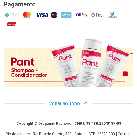
Pagamento
PIX
MasterCard
VISA
ELO
AMEX
NuPay
Google Pay
Diners Club
Hipercard
Promoção em Destaque
Voltar ao Topo
Copyright
Copyright © Drogarias Pacheco | CNPJ: 33.438.250/0187-08
Rio de Janeiro - RJ: Rua do Catete, 300 - Catete - CEP: 22220-000 | Gabriele