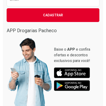
CADASTRAR
Ativar Desconto
Comprar sem Desconto
APP Drogarias Pacheco
Comprar sem Desconto
Por R$ 22,90/cada
Por R$ 22,90/cada
Baixe o
APP
e confira
ofertas e descontos
exclusivos para você!