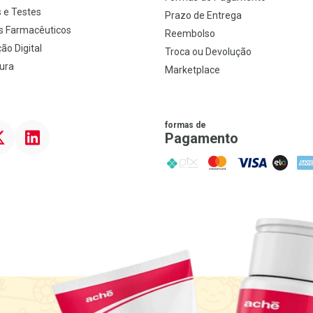
 e Testes
Prazo de Entrega
s Farmacêuticos
Reembolso
ão Digital
Troca ou Devolução
ura
Marketplace
formas de
ter
Linkedin
Pagamento
PIX
MasterCard
VISA
ELO
AME