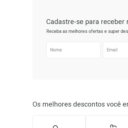
Cadastre-se para receber
Receba as melhores ofertas e super des
Preencha o formulário aba
Nome
Email
Ativar Desconto
Ativar Des
Comprar sem Desconto
Comprar sem Desconto
Comprar s
Comprar s
Por R$ 22,90/cada
Por R$ 22,90/cada
Por R$ 22,9
Por R$ 22,9
Os melhores descontos você e