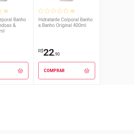
(0)
(0)
rporal Banho
Hidratante Corporal Banho
ndoas &
a Banho Original 400ml
ml
22
R$
,90
COMPRAR
FECHAR
FECHAR
FECHAR
FECHAR
rio
os
Laboratório
Por Menos
Pacheco