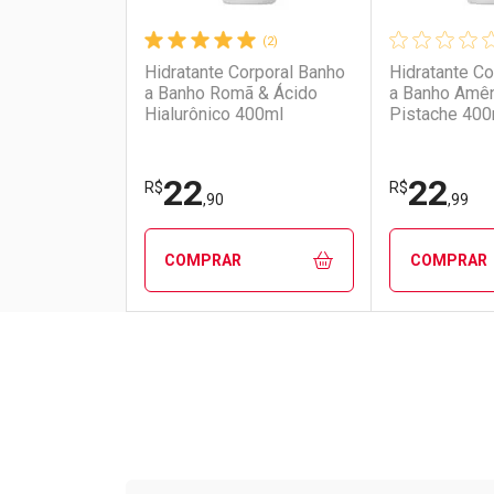
(2)
Hidratante Corporal Banho
Hidratante Co
a Banho Romã & Ácido
a Banho Amê
Hialurônico 400ml
Pistache 400
22
22
R$
R$
,90
,99
COMPRAR
COMPRAR
FECHAR
FECHAR
Laboratório
Por Menos
Laborató
Por Men
Tudo sobre a Drogarias 