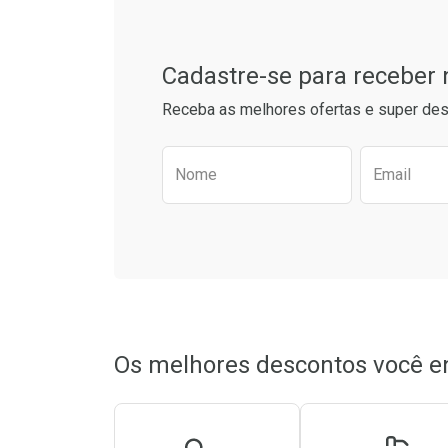
Cadastre-se para receber
Receba as melhores ofertas e super des
Preencha o formulário aba
Nome
Email
Ativar Desconto
Ativar Des
Comprar sem Desconto
Comprar sem Desconto
Comprar s
Comprar s
Por R$ 22,90/cada
Por R$ 22,90/cada
Por R$ 22,9
Por R$ 22,9
Os melhores descontos você e