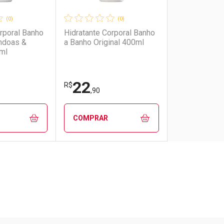
(0)
(0)
rporal Banho
Hidratante Corporal Banho
ndoas &
a Banho Original 400ml
ml
22
R$
,90
COMPRAR
FECHAR
FECHAR
FECHAR
FECHAR
rio
os
Laboratório
Por Menos
Pacheco