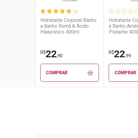
(2)
Hidratante Corporal Banho
Hidratante Co
a Banho Romã & Ácido
a Banho Amê
Hialurônico 400ml
Pistache 400
22
22
R$
R$
,90
,99
COMPRAR
COMPRAR
FECHAR
FECHAR
Laboratório
Por Menos
Laborató
Por Men
Tudo sobre a Drogarias 