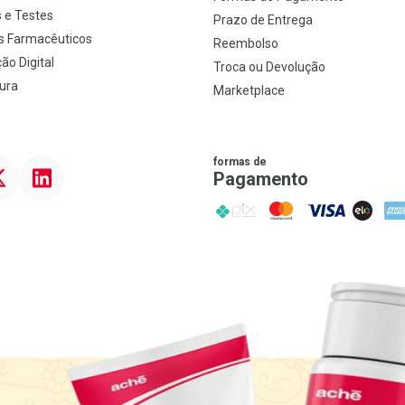
 e Testes
Prazo de Entrega
s Farmacêuticos
Reembolso
ão Digital
Troca ou Devolução
ura
Marketplace
formas de
ter
Linkedin
Pagamento
PIX
MasterCard
VISA
ELO
AME