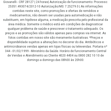
Giovanelli - CRF 28127 | 24 horas| Autorização de funcionamento: Processo:
25351.493074/2012-10 Autorização/MS: 7.25279.0 | As informações
contidas neste site, como promoções e ofertas de remédios e
medicamentos, não devem ser usadas para automedicação e não
substituem, em hipótese alguma, a medicação prescrita pelo profissional da
área médica. Somente o médico está em condições de diagnosticar
qualquer problema de saúde e prescrever o tratamento adequado. Os
preços e as promoções são válidos apenas para compras via internet. As
fotos contidas em nosso site são meramente ilustrativas. *Preços e
disponibilidade sujeitos a alterações no decorrer do dia. Antibióticos e
antimicrobianos vendas apenas em lojas físicas ou televendas. Portaria nº
344 - 01/02/1999 - Ministério da Saúde. Horário de funcionamento Central
de Vendas e Atendimento ao Cliente 4020 4404 ou 0800 282 10 10 de
domingo a domingo das 08h00 às 20h00.
LGPD Aceite os Cookies