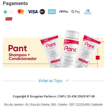
Pagamento
PIX
MasterCard
VISA
ELO
AMEX
NuPay
Google Pay
Diners Club
Hipercard
Promoção em Destaque
Voltar ao Topo
Copyright
Copyright © Drogarias Pacheco | CNPJ: 33.438.250/0187-08
Rio de Janeiro - RJ: Rua do Catete, 300 - Catete - CEP: 22220-000 | Gabriele