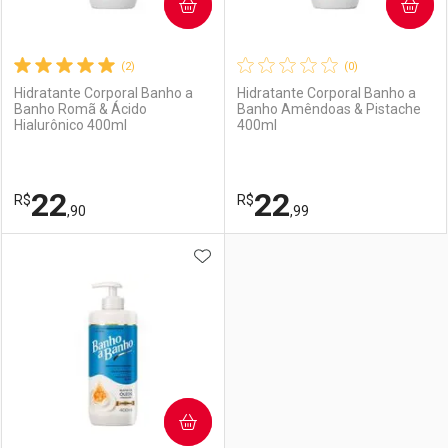
COMPRAR
COMPRAR
(2)
(0)
Hidratante Corporal Banho a
Hidratante Corporal Banho a
Banho Romã & Ácido
Banho Amêndoas & Pistache
Hialurônico 400ml
400ml
22
22
R$
R$
,90
,99
ADICIONAR AOS FAVORITOS
FECHAR
FECHAR
F
F
Laboratório
Por Menos
Laboratório
Por Menos
COMPRAR