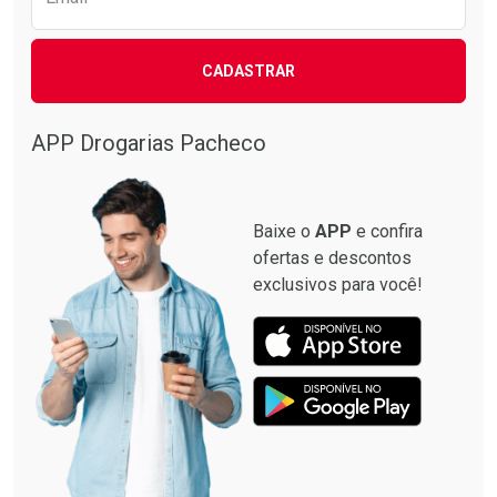
CADASTRAR
Ativar Desconto
Comprar sem Desconto
APP Drogarias Pacheco
Comprar sem Desconto
Por R$ 22,90/cada
Por R$ 22,90/cada
Baixe o
APP
e confira
ofertas e descontos
exclusivos para você!