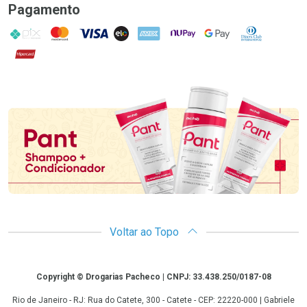
Pagamento
PIX
MasterCard
VISA
ELO
AMEX
NuPay
Google Pay
Diners Club
Hipercard
Promoção em Destaque
Voltar ao Topo
Copyright
Copyright © Drogarias Pacheco | CNPJ: 33.438.250/0187-08
Rio de Janeiro - RJ: Rua do Catete, 300 - Catete - CEP: 22220-000 | Gabriele