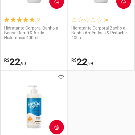
COMPRAR
COMPRAR
(2)
(0)
Hidratante Corporal Banho a
Hidratante Corporal Banho a
Banho Romã & Ácido
Banho Amêndoas & Pistache
Hialurônico 400ml
400ml
22
22
R$
R$
,90
,99
ADICIONAR AOS FAVORITOS
FECHAR
FECHAR
F
F
Laboratório
Por Menos
Laboratório
Por Menos
COMPRAR