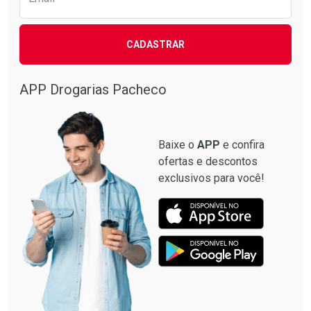
CADASTRAR
Ativar Desconto
Comprar sem Desconto
APP Drogarias Pacheco
Comprar sem Desconto
Por R$ 22,90/cada
Por R$ 22,90/cada
Baixe o
APP
e confira
ofertas e descontos
exclusivos para você!