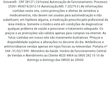
Giovanelli - CRF 28127 | 24 horas| Autorização de funcionamento: Processo:
25351.493074/2012-10 Autorização/MS: 7.25279.0 | As informações
contidas neste site, como promoções e ofertas de remédios e
medicamentos, não devem ser usadas para automedicação e não
substituem, em hipótese alguma, a medicação prescrita pelo profissional da
área médica. Somente o médico está em condições de diagnosticar
qualquer problema de saúde e prescrever o tratamento adequado. Os
preços e as promoções são válidos apenas para compras via internet. As
fotos contidas em nosso site são meramente ilustrativas. *Preços e
disponibilidade sujeitos a alterações no decorrer do dia. Antibióticos e
antimicrobianos vendas apenas em lojas físicas ou televendas. Portaria nº
344 - 01/02/1999 - Ministério da Saúde. Horário de funcionamento Central
de Vendas e Atendimento ao Cliente 4020 4404 ou 0800 282 10 10 de
domingo a domingo das 08h00 às 20h00.
LGPD Aceite os Cookies