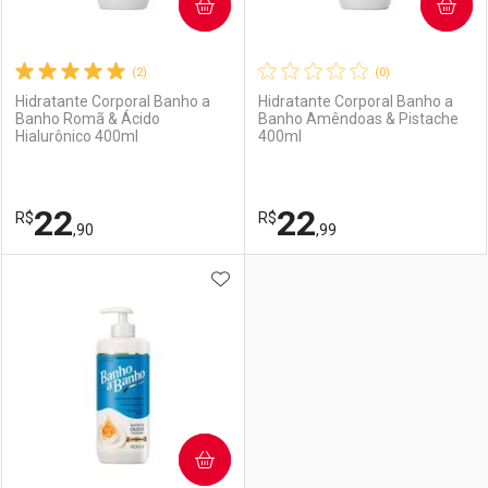
COMPRAR
COMPRAR
(2)
(0)
Hidratante Corporal Banho a
Hidratante Corporal Banho a
Banho Romã & Ácido
Banho Amêndoas & Pistache
Hialurônico 400ml
400ml
22
22
R$
R$
,90
,99
ADICIONAR AOS FAVORITOS
FECHAR
FECHAR
F
F
Laboratório
Por Menos
Laboratório
Por Menos
COMPRAR