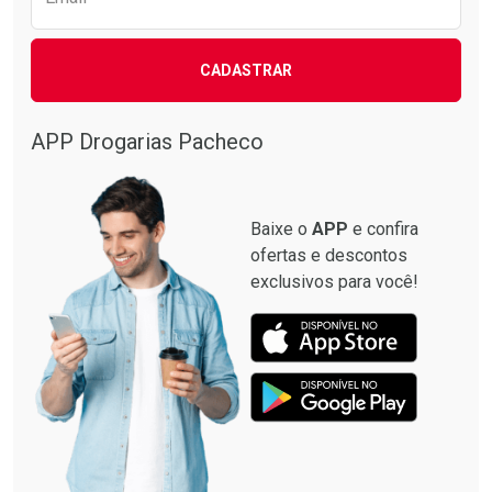
CADASTRAR
Ativar Desconto
Comprar sem Desconto
APP Drogarias Pacheco
Comprar sem Desconto
Por R$ 22,90/cada
Por R$ 22,90/cada
Baixe o
APP
e confira
ofertas e descontos
exclusivos para você!