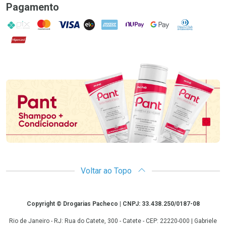
Pagamento
PIX
MasterCard
VISA
ELO
AMEX
NuPay
Google Pay
Diners Club
Hipercard
Promoção em Destaque
Voltar ao Topo
Copyright
Copyright © Drogarias Pacheco | CNPJ: 33.438.250/0187-08
Rio de Janeiro - RJ: Rua do Catete, 300 - Catete - CEP: 22220-000 | Gabriele