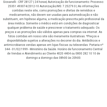
Giovanelli - CRF 28127 | 24 horas| Autorização de funcionamento: Processo:
25351.493074/2012-10 Autorização/MS: 7.25279.0 | As informações
contidas neste site, como promoções e ofertas de remédios e
medicamentos, não devem ser usadas para automedicação e não
substituem, em hipótese alguma, a medicação prescrita pelo profissional da
área médica. Somente o médico está em condições de diagnosticar
qualquer problema de saúde e prescrever o tratamento adequado. Os
preços e as promoções são válidos apenas para compras via internet. As
fotos contidas em nosso site são meramente ilustrativas. *Preços e
disponibilidade sujeitos a alterações no decorrer do dia. Antibióticos e
antimicrobianos vendas apenas em lojas físicas ou televendas. Portaria nº
344 - 01/02/1999 - Ministério da Saúde. Horário de funcionamento Central
de Vendas e Atendimento ao Cliente 4020 4404 ou 0800 282 10 10 de
domingo a domingo das 08h00 às 20h00.
LGPD Aceite os Cookies