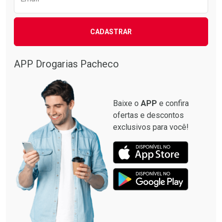
CADASTRAR
Ativar Desconto
Comprar sem Desconto
APP Drogarias Pacheco
Comprar sem Desconto
Por R$ 22,90/cada
Por R$ 22,90/cada
Baixe o
APP
e confira
ofertas e descontos
exclusivos para você!