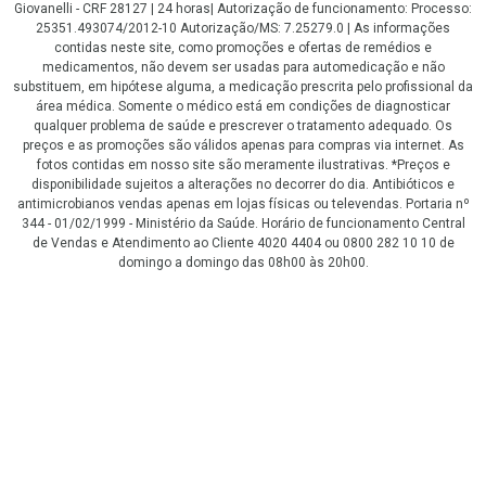
Giovanelli - CRF 28127 | 24 horas| Autorização de funcionamento: Processo:
25351.493074/2012-10 Autorização/MS: 7.25279.0 | As informações
contidas neste site, como promoções e ofertas de remédios e
medicamentos, não devem ser usadas para automedicação e não
substituem, em hipótese alguma, a medicação prescrita pelo profissional da
área médica. Somente o médico está em condições de diagnosticar
qualquer problema de saúde e prescrever o tratamento adequado. Os
preços e as promoções são válidos apenas para compras via internet. As
fotos contidas em nosso site são meramente ilustrativas. *Preços e
disponibilidade sujeitos a alterações no decorrer do dia. Antibióticos e
antimicrobianos vendas apenas em lojas físicas ou televendas. Portaria nº
344 - 01/02/1999 - Ministério da Saúde. Horário de funcionamento Central
de Vendas e Atendimento ao Cliente 4020 4404 ou 0800 282 10 10 de
domingo a domingo das 08h00 às 20h00.
LGPD Aceite os Cookies