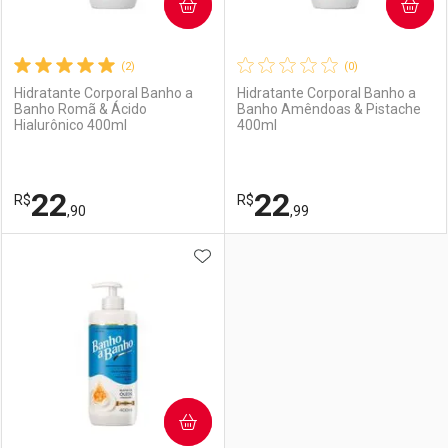
COMPRAR
COMPRAR
(2)
(0)
Hidratante Corporal Banho a
Hidratante Corporal Banho a
Banho Romã & Ácido
Banho Amêndoas & Pistache
Hialurônico 400ml
400ml
22
22
R$
R$
,90
,99
ADICIONAR AOS FAVORITOS
FECHAR
FECHAR
F
F
Laboratório
Por Menos
Laboratório
Por Menos
COMPRAR