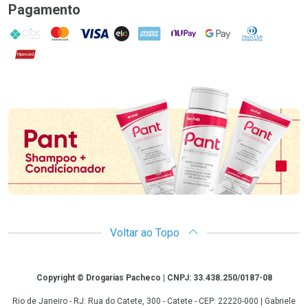
Pagamento
PIX
MasterCard
VISA
ELO
AMEX
NuPay
Google Pay
Diners Club
Hipercard
Promoção em Destaque
Voltar ao Topo
Copyright
Copyright © Drogarias Pacheco | CNPJ: 33.438.250/0187-08
Rio de Janeiro - RJ: Rua do Catete, 300 - Catete - CEP: 22220-000 | Gabriele