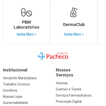
PBM
DermaClub
Laboratórios
Saiba Mais >
Saiba Mais >
Ir para a Home
Institucional
Nossos
Serviços
Venda No Marketplace
Vacinas
Trabalhe Conosco
Exames e Testes
Ouvidoria
Serviços Farmacêuticos
Nossas Lojas
Prescrição Digital
Sustentabilidade