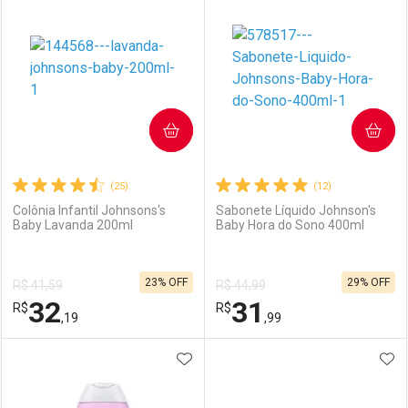
Laboratório
Por Menos
Laboratório
Por Menos
COMPRAR
COMPRAR
(25)
(12)
Colônia Infantil Johnsons's
Sabonete Líquido Johnson's
Baby Lavanda 200ml
Baby Hora do Sono 400ml
Ativar Desconto
Ativar Desconto
23% OFF
29% OFF
R$ 41,59
R$ 44,99
Comprar sem Desconto
Comprar sem Desconto
32
31
R$
Comprar sem Desconto
R$
Comprar sem Desconto
Por R$ 23,59/cada
Por R$ 24,59/cada
,19
,99
Por R$ 23,59/cada
Por R$ 24,59/cada
ADICIONAR AOS FAVORITOS
ADI
FECHAR
FECHAR
F
F