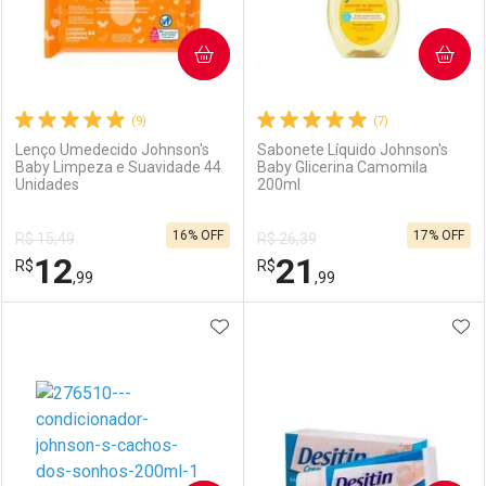
COMPRAR
COMPRAR
(9)
(7)
Lenço Umedecido Johnson's
Sabonete Líquido Johnson's
Baby Limpeza e Suavidade 44
Baby Glicerina Camomila
Unidades
200ml
Ativar Desconto
Ativar Desconto
16% OFF
17% OFF
R$ 15,49
R$ 26,39
Comprar sem Desconto
Comprar sem Desconto
12
21
R$
Comprar sem Desconto
R$
Comprar sem Desconto
Por R$ 23,99/cada
Por R$ 23,59/cada
,99
,99
Por R$ 23,99/cada
Por R$ 23,59/cada
ADICIONAR AOS FAVORITOS
ADI
FECHAR
FECHAR
F
F
Laboratório
Por Menos
Laboratório
Por Menos