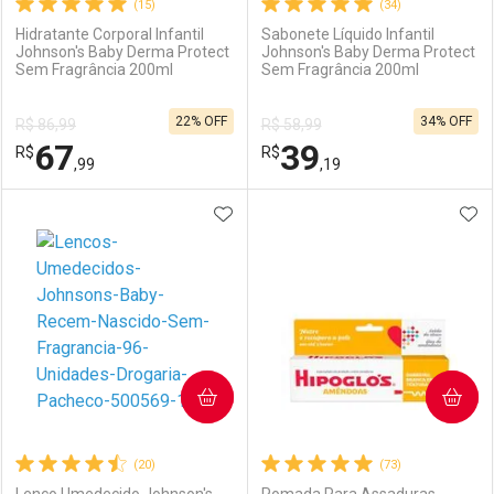
(15)
(34)
Hidratante Corporal Infantil
Sabonete Líquido Infantil
Johnson's Baby Derma Protect
Johnson's Baby Derma Protect
Sem Fragrância 200ml
Sem Fragrância 200ml
Ativar Desconto
Ativar Desconto
22% OFF
34% OFF
R$ 86,99
R$ 58,99
Comprar sem Desconto
Comprar sem Desconto
67
39
R$
Comprar sem Desconto
R$
Comprar sem Desconto
Por R$ 27,99/cada
Por R$ 57,99/cada
,99
,19
Por R$ 27,99/cada
Por R$ 57,99/cada
ADICIONAR AOS FAVORITOS
ADI
FECHAR
FECHAR
F
F
Laboratório
Por Menos
Laboratório
Por Menos
COMPRAR
COMPRAR
(20)
(73)