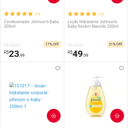
(10)
(16)
Condicionador Johnson's Baby
Loção Hidratante Johnson's
200ml
Baby Recém-Nascido 200ml
Ativar Desconto
Ativar Desconto
17% OFF
21% OFF
R$ 28,89
R$ 62,99
Comprar sem Desconto
Comprar sem Desconto
23
49
R$
Comprar sem Desconto
R$
Comprar sem Desconto
Por R$ 23,99/cada
Por R$ 43,99/cada
,99
,99
Por R$ 23,99/cada
Por R$ 43,99/cada
ADICIONAR AOS FAVORITOS
ADI
FECHAR
FECHAR
F
F
Laboratório
Por Menos
Laboratório
Por Menos
COMPRAR
COMPRAR