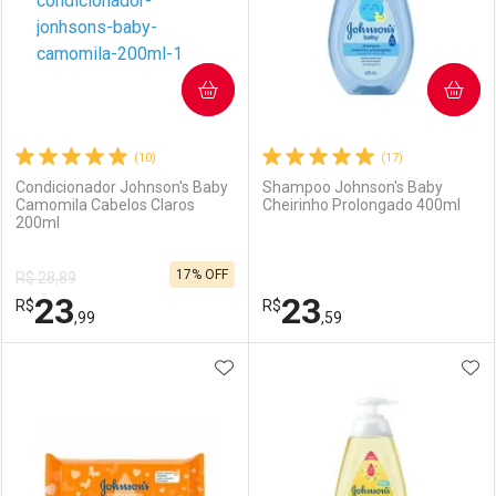
COMPRAR
COMPRAR
(10)
(17)
Condicionador Johnson's Baby
Shampoo Johnson's Baby
Camomila Cabelos Claros
Cheirinho Prolongado 400ml
200ml
Ativar Desconto
Ativar Desconto
17% OFF
R$ 28,89
Comprar sem Desconto
Comprar sem Desconto
23
23
R$
Comprar sem Desconto
R$
Comprar sem Desconto
Por R$ 38,99/cada
Por R$ 61,99/cada
,99
,59
Por R$ 38,99/cada
Por R$ 61,99/cada
ADICIONAR AOS FAVORITOS
ADI
FECHAR
FECHAR
F
F
Laboratório
Por Menos
Laboratório
Por Menos