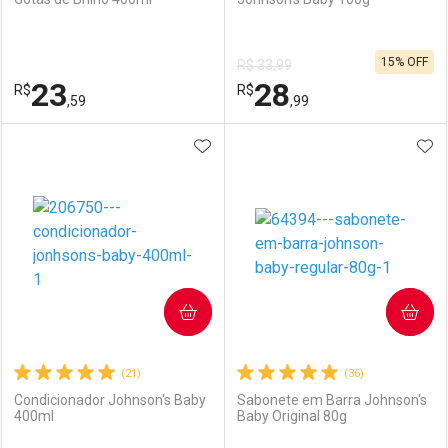
Ativar Desconto
Ativar Desconto
15% OFF
R$ 33,99
Comprar sem Desconto
Comprar sem Desconto
23
28
R$
Comprar sem Desconto
R$
Comprar sem Desconto
Por R$ 18,99/cada
Por R$ 15,59/cada
,59
,99
Por R$ 18,99/cada
Por R$ 15,59/cada
ADICIONAR AOS FAVORITOS
ADI
FECHAR
FECHAR
F
F
Laboratório
Por Menos
Laboratório
Por Menos
COMPRAR
COMPRAR
(21)
(36)
Condicionador Johnson's Baby
Sabonete em Barra Johnson's
400ml
Baby Original 80g
Ativar Desconto
Ativar Desconto