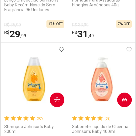
Lenço Umedecido Johnson's
Pomada Para Assaduras
Baby Recém-Nascido Sem
Hipoglós Amêndoas 40g
Fragrância 96 Unidades
Ativar Desconto
Ativar Desconto
17% OFF
7% OFF
R$ 35,99
R$ 33,99
Comprar sem Desconto
Comprar sem Desconto
29
31
R$
Comprar sem Desconto
R$
Comprar sem Desconto
Por R$ 67,99/cada
Por R$ 39,19/cada
,99
,49
Por R$ 67,99/cada
Por R$ 39,19/cada
ADICIONAR AOS FAVORITOS
ADI
FECHAR
FECHAR
F
F
Laboratório
Por Menos
Laboratório
Por Menos
COMPRAR
COMPRAR
(97)
(39)
Shampoo Johnson's Baby
Sabonete Líquido de Glicerina
200ml
Johnson's Baby 400ml