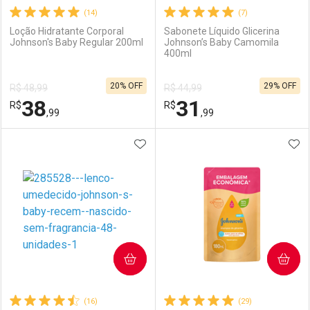
(14)
(7)
Loção Hidratante Corporal
Sabonete Líquido Glicerina
Johnson's Baby Regular 200ml
Johnson’s Baby Camomila
400ml
Ativar Desconto
Ativar Desconto
20% OFF
29% OFF
R$ 48,99
R$ 44,99
Comprar sem Desconto
Comprar sem Desconto
38
31
R$
Comprar sem Desconto
R$
Comprar sem Desconto
Por R$ 23,99/cada
Por R$ 49,99/cada
,99
,99
Por R$ 23,99/cada
Por R$ 49,99/cada
ADICIONAR AOS FAVORITOS
ADI
FECHAR
FECHAR
F
F
Laboratório
Por Menos
Laboratório
Por Menos
COMPRAR
COMPRAR
(16)
(29)