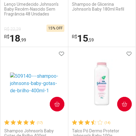
Lenço Umedecido Johnson's
Shampoo de Glicerina
Baby Recém-Nascido Sem
Johnson's Baby 180ml Refil
Fragrância 48 Unidades
Ativar Desconto
Ativar Desconto
15% OFF
R$ 22,29
Comprar sem Desconto
Comprar sem Desconto
18
15
R$
Comprar sem Desconto
R$
Comprar sem Desconto
Por R$ 38,99/cada
Por R$ 31,99/cada
,99
,59
Por R$ 38,99/cada
Por R$ 31,99/cada
ADICIONAR AOS FAVORITOS
ADI
FECHAR
FECHAR
F
F
Laboratório
Por Menos
Laboratório
Por Menos
COMPRAR
COMPRAR
(17)
(14)
Shampoo Johnson's Baby
Talco Pó Dermo Protetor
Gotas de Brilho 400ml
Johnson's Baby 100g