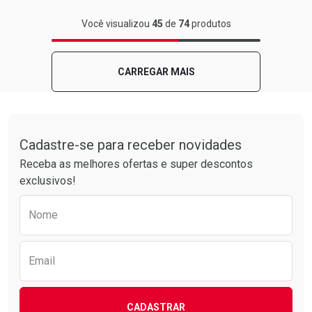
FECHAR
FECHAR
Você visualizou
45
de
74
produtos
Laboratório
Por Menos
CARREGAR MAIS
Tudo sobre a Drogarias Pacheco
Cadastre-se para receber novidades
Receba as melhores ofertas e super descontos
exclusivos!
Preencha o formulário abaixo para receber 
Nome
Ativar Desconto
Comprar sem Desconto
Email
Comprar sem Desconto
Por R$ 18,99/cada
Por R$ 18,99/cada
CADASTRAR