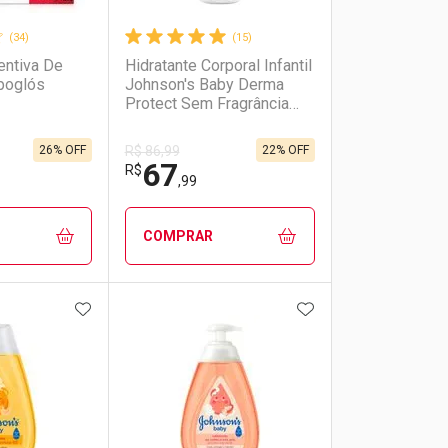
(34)
(15)
ntiva De
Hidratante Corporal Infantil
poglós
Johnson's Baby Derma
Protect Sem Fragrância
200ml
26% OFF
22% OFF
R$ 86,99
67
R$
,99
COMPRAR
FAVORITOS
ADICIONAR AOS FAVORITOS
ADICIONAR AOS 
FECHAR
FECHAR
FECHAR
FECHAR
rio
os
Laboratório
Por Menos