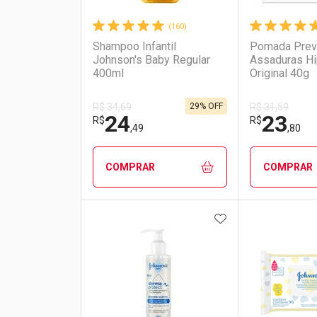
(160)
Shampoo Infantil
Pomada Prev
Johnson's Baby Regular
Assaduras H
400ml
Original 40g
29% OFF
R$ 34,69
R$ 31,59
24
23
R$
R$
,49
,80
COMPRAR
COMPRAR
ADICIONAR AOS 
FECHAR
FECHAR
Laboratório
Por Menos
Laborató
Por Men