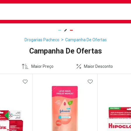
busca
isa?
Drogarias Pacheco
Campanha De Ofertas
Campanha De Ofertas
Maior Preço
Maior Desconto
FAVORITOS
ADICIONAR AOS FAVORITOS
ADICIONAR AOS 