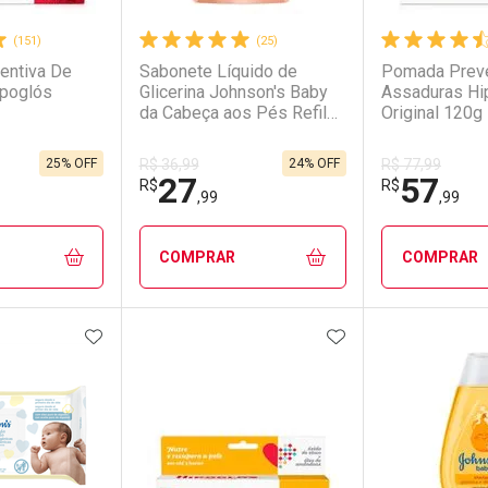
(151)
(25)
entiva De
Sabonete Líquido de
Pomada Preve
ipoglós
Glicerina Johnson's Baby
Assaduras Hi
da Cabeça aos Pés Refil
Original 120g
380ml
25% OFF
24% OFF
R$ 36,99
R$ 77,99
27
57
R$
R$
,99
,99
COMPRAR
COMPRAR
FAVORITOS
ADICIONAR AOS FAVORITOS
ADICIONAR AOS 
FECHAR
FECHAR
FECHAR
FECHAR
rio
os
Laboratório
Por Menos
Laborató
Por Men