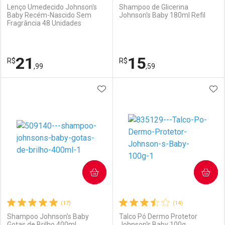
Lenço Umedecido Johnson's
Shampoo de Glicerina
Baby Recém-Nascido Sem
Johnson's Baby 180ml Refil
Fragrância 48 Unidades
Ativar Desconto
Ativar Desconto
Comprar sem Desconto
Comprar sem Desconto
21
15
R$
Comprar sem Desconto
R$
Comprar sem Desconto
Por R$ 38,99/cada
Por R$ 31,99/cada
,99
,59
Por R$ 38,99/cada
Por R$ 31,99/cada
ADICIONAR AOS FAVORITOS
ADI
FECHAR
FECHAR
F
F
Laboratório
Por Menos
Laboratório
Por Menos
COMPRAR
COMPRAR
(17)
(14)
Shampoo Johnson's Baby
Talco Pó Dermo Protetor
Gotas de Brilho 400ml
Johnson's Baby 100g