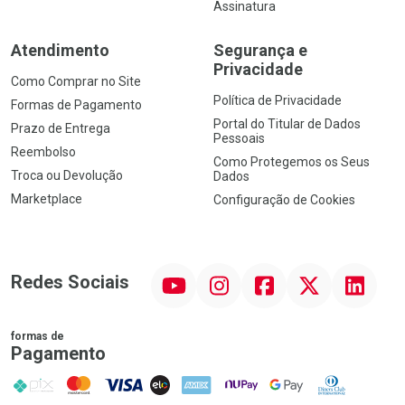
Assinatura
Atendimento
Segurança e
Privacidade
Como Comprar no Site
Política de Privacidade
Formas de Pagamento
Portal do Titular de Dados
Prazo de Entrega
Pessoais
Reembolso
Como Protegemos os Seus
Troca ou Devolução
Dados
Marketplace
Configuração de Cookies
YouTube
Instagram
Facebook
Twitter
Linkedin
Redes Sociais
formas de
Pagamento
PIX
MasterCard
VISA
ELO
AMEX
NuPay
Google Pay
Diners Club