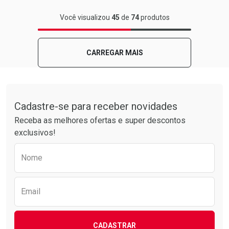
FECHAR
FECHAR
Você visualizou
45
de
74
produtos
Laboratório
Por Menos
CARREGAR MAIS
Tudo sobre a Drogarias Pacheco
Cadastre-se para receber novidades
Receba as melhores ofertas e super descontos
exclusivos!
Preencha o formulário abaixo para receber 
Nome
Ativar Desconto
Comprar sem Desconto
Email
Comprar sem Desconto
Por R$ 18,99/cada
Por R$ 18,99/cada
CADASTRAR