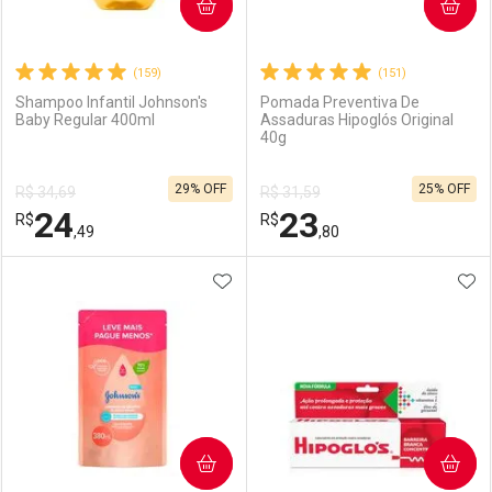
COMPRAR
COMPRAR
(159)
(151)
Shampoo Infantil Johnson's
Pomada Preventiva De
Baby Regular 400ml
Assaduras Hipoglós Original
40g
29% OFF
25% OFF
R$ 34,69
R$ 31,59
24
23
R$
R$
,49
,80
ADICIONAR AOS FAVORITOS
ADI
FECHAR
FECHAR
F
F
Laboratório
Por Menos
Laboratório
Por Menos
COMPRAR
COMPRAR