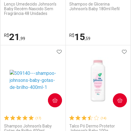
Lenço Umedecido Johnson's
Shampoo de Glicerina
Baby Recém-Nascido Sem
Johnson's Baby 180ml Refil
Fragrância 48 Unidades
Ativar Desconto
Ativar Desconto
Comprar sem Desconto
Comprar sem Desconto
21
15
R$
Comprar sem Desconto
R$
Comprar sem Desconto
Por R$ 38,99/cada
Por R$ 31,99/cada
,99
,59
Por R$ 38,99/cada
Por R$ 31,99/cada
ADICIONAR AOS FAVORITOS
ADI
FECHAR
FECHAR
F
F
Laboratório
Por Menos
Laboratório
Por Menos
COMPRAR
COMPRAR
(17)
(14)
Shampoo Johnson's Baby
Talco Pó Dermo Protetor
Gotas de Brilho 400ml
Johnson's Baby 100g