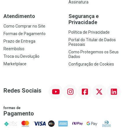
Assinatura
Atendimento
Segurança e
Privacidade
Como Comprar no Site
Política de Privacidade
Formas de Pagamento
Portal do Titular de Dados
Prazo de Entrega
Pessoais
Reembolso
Como Protegemos os Seus
Troca ou Devolução
Dados
Marketplace
Configuração de Cookies
YouTube
Instagram
Facebook
Twitter
Linkedin
Redes Sociais
formas de
Pagamento
PIX
MasterCard
VISA
ELO
AMEX
NuPay
Google Pay
Diners Club