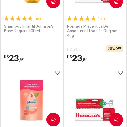
COMPRAR
COMPRAR
(160)
(151)
Shampoo Infantil Johnson's
Pomada Preventiva De
Baby Regular 400ml
Assaduras Hipoglós Original
40g
25% OFF
R$ 31,59
23
23
R$
R$
,59
,80
ADICIONAR AOS FAVORITOS
ADI
FECHAR
FECHAR
F
F
Laboratório
Por Menos
Laboratório
Por Menos
COMPRAR
COMPRAR