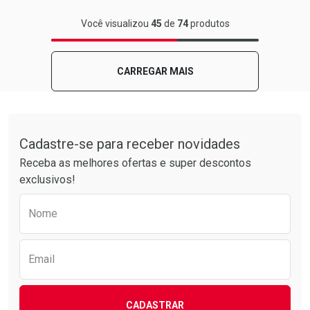
FECHAR
FECHAR
Você visualizou
45
de
74
produtos
Laboratório
Por Menos
CARREGAR MAIS
Tudo sobre a Drogarias Pacheco
Cadastre-se para receber novidades
Receba as melhores ofertas e super descontos
exclusivos!
Preencha o formulário abaixo para receber 
Nome
Ativar Desconto
Comprar sem Desconto
Email
Comprar sem Desconto
Por R$ 18,99/cada
Por R$ 18,99/cada
CADASTRAR