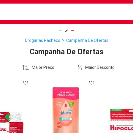
busca
isa?
Drogarias Pacheco
Campanha De Ofertas
Campanha De Ofertas
Maior Preço
Maior Desconto
FAVORITOS
ADICIONAR AOS FAVORITOS
ADICIONAR AOS 