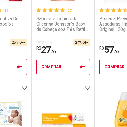
(151)
(25)
entiva De
Sabonete Líquido de
Pomada Preve
ipoglós
Glicerina Johnson's Baby
Assaduras Hi
da Cabeça aos Pés Refil
Original 120g
380ml
25% OFF
24% OFF
R$ 36,99
R$ 77,99
27
57
R$
R$
,99
,99
COMPRAR
COMPRAR
FAVORITOS
ADICIONAR AOS FAVORITOS
ADICIONAR AOS 
FECHAR
FECHAR
FECHAR
FECHAR
rio
os
Laboratório
Por Menos
Laborató
Por Men