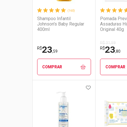
(160)
Shampoo Infantil
Pomada Prev
Johnson's Baby Regular
Assaduras H
400ml
Original 40g
R$ 31,59
23
23
R$
R$
,59
,80
COMPRAR
COMPRAR
ADICIONAR AOS 
FECHAR
FECHAR
Laboratório
Por Menos
Laborató
Por Men