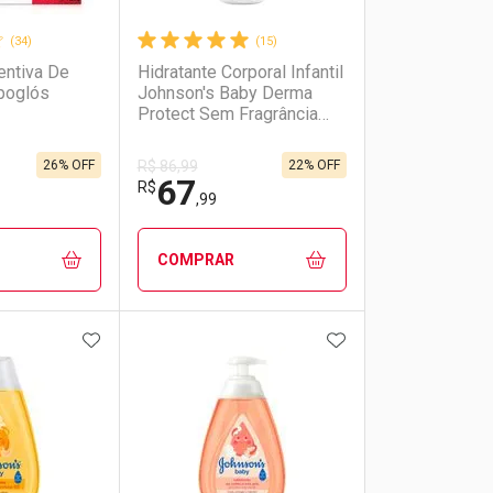
(34)
(15)
ntiva De
Hidratante Corporal Infantil
poglós
Johnson's Baby Derma
Protect Sem Fragrância
200ml
26% OFF
22% OFF
R$ 86,99
67
R$
,99
COMPRAR
FAVORITOS
ADICIONAR AOS FAVORITOS
ADICIONAR AOS 
FECHAR
FECHAR
FECHAR
FECHAR
rio
os
Laboratório
Por Menos