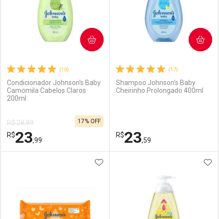
COMPRAR
COMPRAR
(10)
(17)
Condicionador Johnson's Baby
Shampoo Johnson's Baby
Camomila Cabelos Claros
Cheirinho Prolongado 400ml
200ml
Ativar Desconto
Ativar Desconto
17% OFF
R$ 28,89
Comprar sem Desconto
Comprar sem Desconto
23
23
R$
Comprar sem Desconto
R$
Comprar sem Desconto
Por R$ 38,99/cada
Por R$ 61,99/cada
,99
,59
Por R$ 38,99/cada
Por R$ 61,99/cada
ADICIONAR AOS FAVORITOS
ADI
FECHAR
FECHAR
F
F
Laboratório
Por Menos
Laboratório
Por Menos