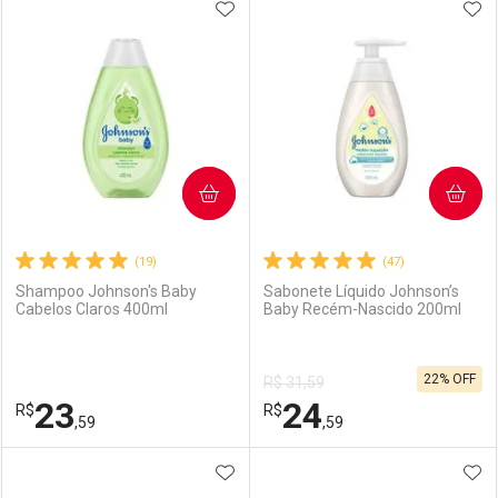
ADICIONAR AOS FAVORITOS
ADI
FECHAR
FECHAR
F
F
Laboratório
Por Menos
Laboratório
Por Menos
COMPRAR
COMPRAR
(19)
(47)
Shampoo Johnson's Baby
Sabonete Líquido Johnson’s
Cabelos Claros 400ml
Baby Recém-Nascido 200ml
Ativar Desconto
Ativar Desconto
22% OFF
R$ 31,59
Comprar sem Desconto
Comprar sem Desconto
23
24
R$
Comprar sem Desconto
R$
Comprar sem Desconto
Por R$ 27,59/cada
Por R$ 38,79/cada
,59
,59
Por R$ 27,59/cada
Por R$ 38,79/cada
ADICIONAR AOS FAVORITOS
ADI
FECHAR
FECHAR
F
F