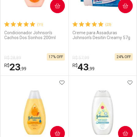
COMPRAR
COMPRAR
(11)
(23)
Condicionador Johnson's
Creme para Assaduras
Cachos Dos Sonhos 200ml
Johnson’s Desitin Creamy 57g
Ativar Desconto
Ativar Desconto
17% OFF
24% OFF
R$ 28,89
R$ 57,99
Comprar sem Desconto
Comprar sem Desconto
23
43
R$
Comprar sem Desconto
R$
Comprar sem Desconto
Por R$ 12,99/cada
Por R$ 21,99/cada
,99
,99
Por R$ 12,99/cada
Por R$ 21,99/cada
ADICIONAR AOS FAVORITOS
ADI
FECHAR
FECHAR
F
F
Laboratório
Por Menos
Laboratório
Por Menos
COMPRAR
COMPRAR