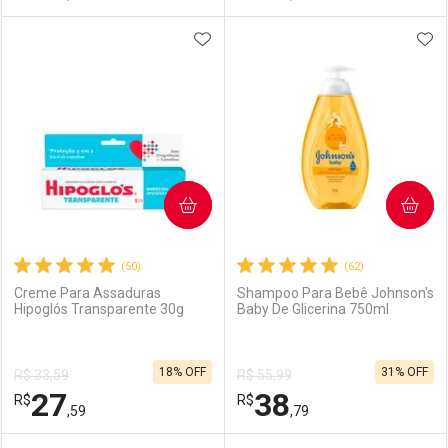
Por R$ 73,69/cada
Por R$ 77,99/cada
ADICIONAR AOS FAVORITOS
ADI
FECHAR
FECHAR
F
F
Laboratório
Por Menos
Laboratório
Por Menos
COMPRAR
COMPRAR
(50)
(62)
Creme Para Assaduras
Shampoo Para Bebê Johnson's
Hipoglós Transparente 30g
Baby De Glicerina 750ml
Ativar Desconto
Ativar Desconto
18% OFF
31% OFF
R$ 33,59
R$ 55,99
Comprar sem Desconto
Comprar sem Desconto
27
38
R$
Comprar sem Desconto
R$
Comprar sem Desconto
Por R$ 31,59/cada
Por R$ 56,59/cada
,59
,79
Por R$ 31,59/cada
Por R$ 56,59/cada