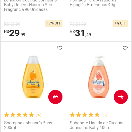
Lenço Umedecido Johnson's
Pomada Para Assaduras
Baby Recém-Nascido Sem
Hipoglós Amêndoas 40g
Fragrância 96 Unidades
Ativar Desconto
Ativar Desconto
17% OFF
7% OFF
R$ 35,99
R$ 33,99
Comprar sem Desconto
Comprar sem Desconto
29
31
R$
Comprar sem Desconto
R$
Comprar sem Desconto
Por R$ 67,99/cada
Por R$ 39,19/cada
,99
,49
Por R$ 67,99/cada
Por R$ 39,19/cada
ADICIONAR AOS FAVORITOS
ADI
FECHAR
FECHAR
F
F
Laboratório
Por Menos
Laboratório
Por Menos
COMPRAR
COMPRAR
(97)
(39)
Shampoo Johnson's Baby
Sabonete Líquido de Glicerina
200ml
Johnson's Baby 400ml