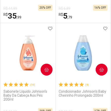
20% OFF
16% OFF
R$ 44,99
R$ 6,89
Comprar sem Desconto
Comprar sem Desconto
35
5
R$
Comprar sem Desconto
R$
Comprar sem Desconto
Por R$ 23,59/cada
Por R$ 28,99/cada
,99
,79
Por R$ 23,59/cada
Por R$ 28,99/cada
ADICIONAR AOS FAVORITOS
ADI
FECHAR
FECHAR
F
F
Laboratório
Por Menos
Laboratório
Por Menos
COMPRAR
COMPRAR
(14)
(4)
Sabonete Líquido Johnson’s
Condicionador Johnson's Baby
Baby Da Cabeça Aos Pés
Cheirinho Prolongado 200ml
200ml
Ativar Desconto
Ativar Desconto