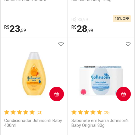
Ativar Desconto
Ativar Desconto
15% OFF
R$ 33,99
Comprar sem Desconto
Comprar sem Desconto
23
28
R$
Comprar sem Desconto
R$
Comprar sem Desconto
Por R$ 18,99/cada
Por R$ 15,59/cada
,59
,99
Por R$ 18,99/cada
Por R$ 15,59/cada
ADICIONAR AOS FAVORITOS
ADI
FECHAR
FECHAR
F
F
Laboratório
Por Menos
Laboratório
Por Menos
COMPRAR
COMPRAR
(21)
(36)
Condicionador Johnson's Baby
Sabonete em Barra Johnson's
400ml
Baby Original 80g
Ativar Desconto
Ativar Desconto