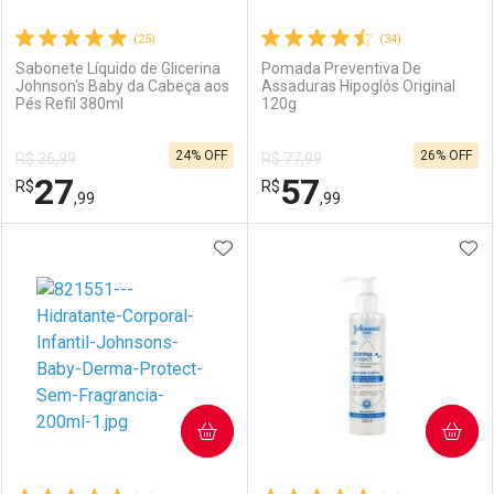
(25)
(34)
Sabonete Líquido de Glicerina
Pomada Preventiva De
Johnson's Baby da Cabeça aos
Assaduras Hipoglós Original
Pés Refil 380ml
120g
Ativar Desconto
Ativar Desconto
24% OFF
26% OFF
R$ 36,99
R$ 77,99
Comprar sem Desconto
Comprar sem Desconto
27
57
R$
Comprar sem Desconto
R$
Comprar sem Desconto
Por R$ 23,59/cada
Por R$ 23,80/cada
,99
,99
Por R$ 23,59/cada
Por R$ 23,80/cada
ADICIONAR AOS FAVORITOS
ADI
FECHAR
FECHAR
F
F
Laboratório
Por Menos
Laboratório
Por Menos
COMPRAR
COMPRAR