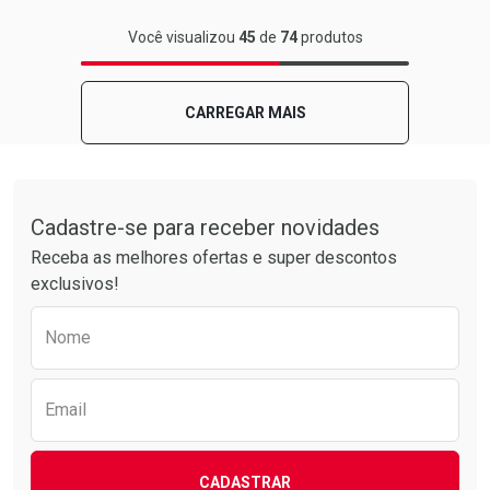
FECHAR
FECHAR
Você visualizou
45
de
74
produtos
Laboratório
Por Menos
CARREGAR MAIS
Tudo sobre a Drogarias Pacheco
Cadastre-se para receber novidades
Receba as melhores ofertas e super descontos
exclusivos!
Preencha o formulário abaixo para receber 
Nome
Ativar Desconto
Comprar sem Desconto
Email
Comprar sem Desconto
Por R$ 18,99/cada
Por R$ 18,99/cada
CADASTRAR