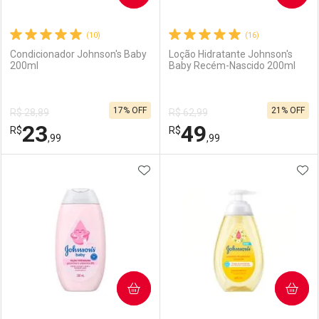
(10)
(16)
Condicionador Johnson's Baby
Loção Hidratante Johnson's
200ml
Baby Recém-Nascido 200ml
Ativar Desconto
Ativar Desconto
17% OFF
21% OFF
R$ 28,89
R$ 62,99
Comprar sem Desconto
Comprar sem Desconto
23
49
R$
Comprar sem Desconto
R$
Comprar sem Desconto
Por R$ 23,99/cada
Por R$ 43,99/cada
,99
,99
Por R$ 23,99/cada
Por R$ 43,99/cada
ADICIONAR AOS FAVORITOS
ADI
FECHAR
FECHAR
F
F
Laboratório
Por Menos
Laboratório
Por Menos
COMPRAR
COMPRAR