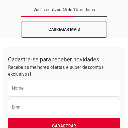
FECHAR
FECHAR
Você visualizou
45
de
74
produtos
Laboratório
Por Menos
CARREGAR MAIS
Tudo sobre a Drogarias Pacheco
Cadastre-se para receber novidades
Receba as melhores ofertas e super descontos
exclusivos!
Preencha o formulário abaixo para receber 
Nome
Ativar Desconto
Comprar sem Desconto
Email
Comprar sem Desconto
Por R$ 18,99/cada
Por R$ 18,99/cada
CADASTRAR