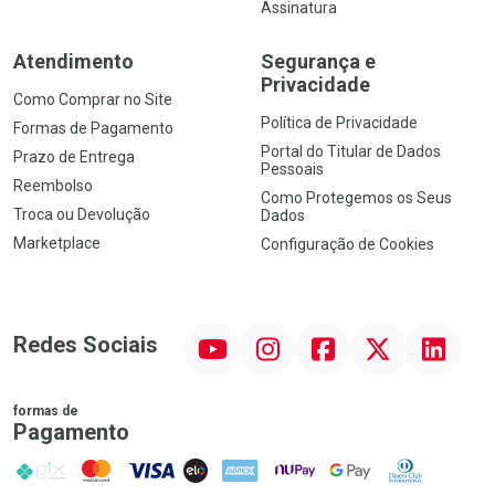
Assinatura
Atendimento
Segurança e
Privacidade
Como Comprar no Site
Política de Privacidade
Formas de Pagamento
Portal do Titular de Dados
Prazo de Entrega
Pessoais
Reembolso
Como Protegemos os Seus
Troca ou Devolução
Dados
Marketplace
Configuração de Cookies
YouTube
Instagram
Facebook
Twitter
Linkedin
Redes Sociais
formas de
Pagamento
PIX
MasterCard
VISA
ELO
AMEX
NuPay
Google Pay
Diners Club