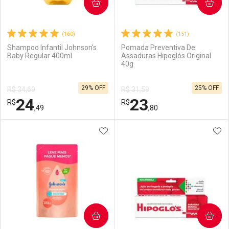
COMPRAR
COMPRAR
(160)
(151)
Shampoo Infantil Johnson's
Pomada Preventiva De
Baby Regular 400ml
Assaduras Hipoglós Original
40g
29% OFF
25% OFF
R$ 34,69
R$ 31,59
24
23
R$
R$
,49
,80
ADICIONAR AOS FAVORITOS
ADI
FECHAR
FECHAR
F
F
Laboratório
Por Menos
Laboratório
Por Menos
COMPRAR
COMPRAR