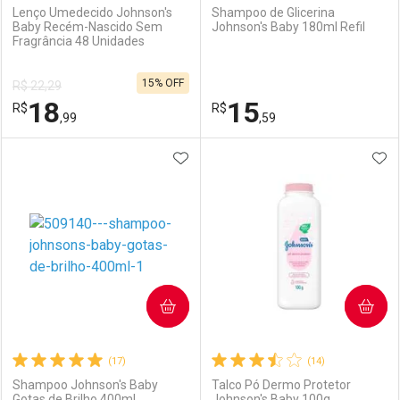
Lenço Umedecido Johnson's
Shampoo de Glicerina
Baby Recém-Nascido Sem
Johnson's Baby 180ml Refil
Fragrância 48 Unidades
Ativar Desconto
Ativar Desconto
15% OFF
R$ 22,29
Comprar sem Desconto
Comprar sem Desconto
18
15
R$
Comprar sem Desconto
R$
Comprar sem Desconto
Por R$ 38,99/cada
Por R$ 31,99/cada
,99
,59
Por R$ 38,99/cada
Por R$ 31,99/cada
ADICIONAR AOS FAVORITOS
ADI
FECHAR
FECHAR
F
F
Laboratório
Por Menos
Laboratório
Por Menos
COMPRAR
COMPRAR
(17)
(14)
Shampoo Johnson's Baby
Talco Pó Dermo Protetor
Gotas de Brilho 400ml
Johnson's Baby 100g