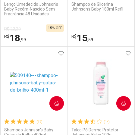
Lenço Umedecido Johnson's
Shampoo de Glicerina
Baby Recém-Nascido Sem
Johnson's Baby 180ml Refil
Fragrância 48 Unidades
Ativar Desconto
Ativar Desconto
15% OFF
R$ 22,29
Comprar sem Desconto
Comprar sem Desconto
18
15
R$
Comprar sem Desconto
R$
Comprar sem Desconto
Por R$ 38,99/cada
Por R$ 31,99/cada
,99
,59
Por R$ 38,99/cada
Por R$ 31,99/cada
ADICIONAR AOS FAVORITOS
ADI
FECHAR
FECHAR
F
F
Laboratório
Por Menos
Laboratório
Por Menos
COMPRAR
COMPRAR
(17)
(14)
Shampoo Johnson's Baby
Talco Pó Dermo Protetor
Gotas de Brilho 400ml
Johnson's Baby 100g