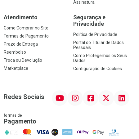
Assinatura
Atendimento
Segurança e
Privacidade
Como Comprar no Site
Política de Privacidade
Formas de Pagamento
Portal do Titular de Dados
Prazo de Entrega
Pessoais
Reembolso
Como Protegemos os Seus
Troca ou Devolução
Dados
Marketplace
Configuração de Cookies
YouTube
Instagram
Facebook
Twitter
Linkedin
Redes Sociais
formas de
Pagamento
PIX
MasterCard
VISA
ELO
AMEX
NuPay
Google Pay
Diners Club