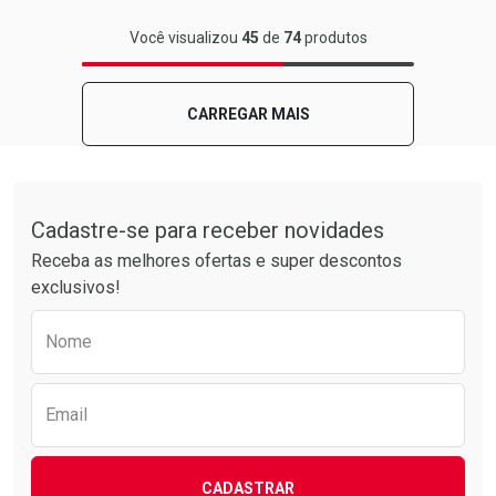
FECHAR
FECHAR
Você visualizou
45
de
74
produtos
Laboratório
Por Menos
CARREGAR MAIS
Tudo sobre a Drogarias Pacheco
Cadastre-se para receber novidades
Receba as melhores ofertas e super descontos
exclusivos!
Preencha o formulário abaixo para receber 
Nome
Ativar Desconto
Comprar sem Desconto
Email
Comprar sem Desconto
Por R$ 18,99/cada
Por R$ 18,99/cada
CADASTRAR