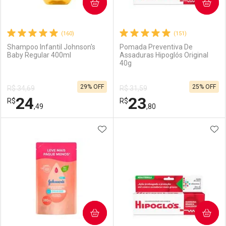
COMPRAR
COMPRAR
(160)
(151)
Shampoo Infantil Johnson's
Pomada Preventiva De
Baby Regular 400ml
Assaduras Hipoglós Original
40g
29% OFF
25% OFF
R$ 34,69
R$ 31,59
24
23
R$
R$
,49
,80
ADICIONAR AOS FAVORITOS
ADI
FECHAR
FECHAR
F
F
Laboratório
Por Menos
Laboratório
Por Menos
COMPRAR
COMPRAR