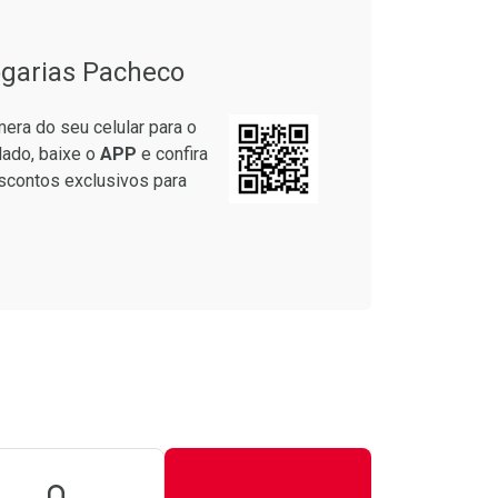
garias Pacheco
era do seu celular para o
lado, baixe o
APP
e confira
scontos exclusivos para
onto
Ativar Desconto
m Desconto
m Desconto
Comprar sem Desconto
Comprar sem Desconto
1/cada
1/cada
Por R$ 24,88/cada
Por R$ 24,88/cada