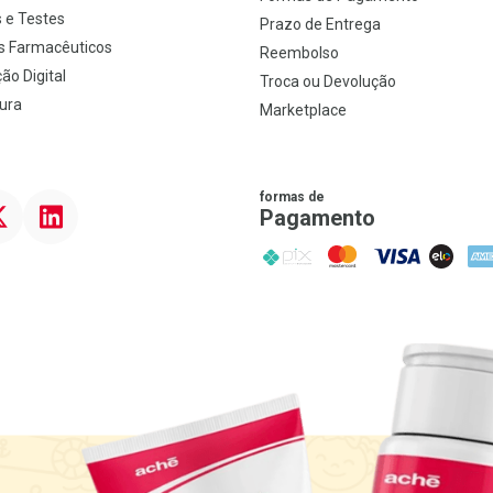
 e Testes
Prazo de Entrega
s Farmacêuticos
Reembolso
ão Digital
Troca ou Devolução
ura
Marketplace
formas de
ter
Linkedin
Pagamento
PIX
MasterCard
VISA
ELO
AME