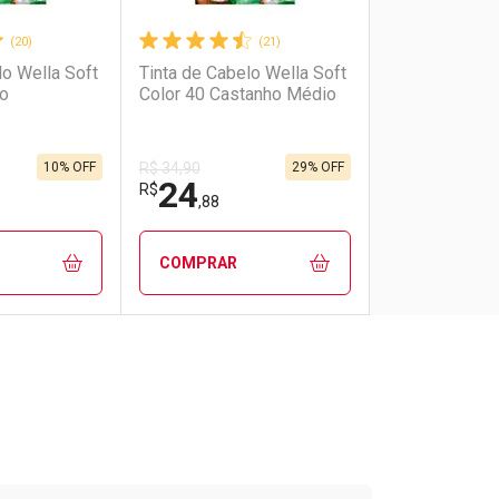
(20)
(21)
lo Wella Soft
Tinta de Cabelo Wella Soft
ro
Color 40 Castanho Médio
10% OFF
29% OFF
R$ 34,90
24
R$
,88
COMPRAR
FECHAR
FECHAR
FECHAR
FECHAR
rio
os
Laboratório
Por Menos