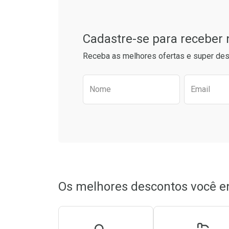
Cadastre-se para receber
Receba as melhores ofertas e super des
Preencha o formulário aba
Nome
Email
Ativar Desconto
Ativar Des
Comprar sem Desconto
Comprar sem Desconto
Comprar s
Comprar s
Por R$ 24,88/cada
Por R$ 24,88/cada
Por R$ 31,4
Por R$ 31,4
Os melhores descontos você e