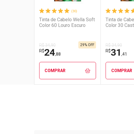
(30)
Tinta de Cabelo Wella Soft
Tinta de Cabe
Color 60 Louro Escuro
Color 30 Cas
29% OFF
R$ 34,90
R$ 34,90
24
31
R$
R$
,88
,41
COMPRAR
COMPRAR
FECHAR
FECHAR
Laboratório
Por Menos
Laborató
Por Men
Tudo sobre a Drogarias 