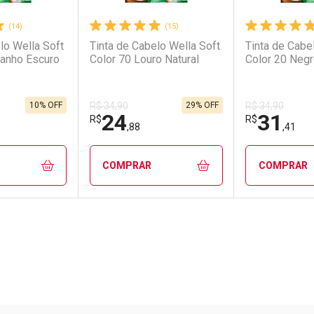
(14)
(15)
lo Wella Soft
Tinta de Cabelo Wella Soft
Tinta de Cabe
tanho Escuro
Color 70 Louro Natural
Color 20 Neg
10% OFF
29% OFF
R$ 34,90
R$ 34,90
24
31
R$
R$
,88
,41
COMPRAR
COMPRAR
FECHAR
FECHAR
FECHAR
FECHAR
rio
os
Laboratório
Por Menos
Laborató
Por Men
Pacheco