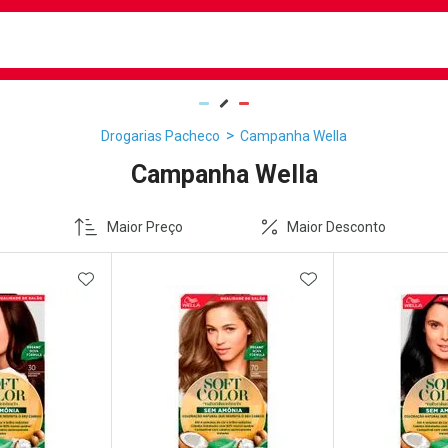
busca
isa?
Drogarias Pacheco
Campanha Wella
Campanha Wella
Maior Preço
Maior Desconto
FAVORITOS
ADICIONAR AOS FAVORITOS
ADICIONAR AOS 