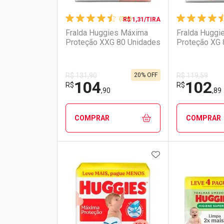
(328)
R$ 1,31/TIRA
Fralda Huggies Máxima
Fralda Huggi
Proteção XXG 80 Unidades
Proteção XG 
20% OFF
R$ 131,90
R$ 119,59
104
102
R$
R$
,90
,89
COMPRAR
COMPRAR
ADICIONAR AOS 
FECHAR
FECHAR
Laboratório
Por Menos
Laborató
Por Men