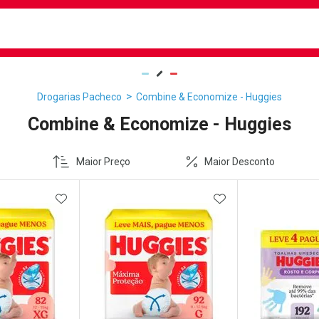
busca
isa?
Drogarias Pacheco
Combine & Economize - Huggies
Combine & Economize - Huggies
Maior Preço
Maior Desconto
FAVORITOS
ADICIONAR AOS FAVORITOS
ADICIONAR AOS 