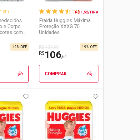
(81)
(128)
R$ 1,52/TIRA
medecidos
Fralda Huggies Máxima
o e Corpo
Proteção XXXG 70
cotes com
Unidades
12% OFF
19% OFF
R$ 131,90
106
R$
,61
COMPRAR
FAVORITOS
ADICIONAR AOS FAVORITOS
ADICIONAR AOS 
FECHAR
FECHAR
FECHAR
FECHAR
rio
os
Laboratório
Por Menos