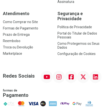
Assinatura
Atendimento
Segurança e
Privacidade
Como Comprar no Site
Política de Privacidade
Formas de Pagamento
Portal do Titular de Dados
Prazo de Entrega
Pessoais
Reembolso
Como Protegemos os Seus
Troca ou Devolução
Dados
Marketplace
Configuração de Cookies
YouTube
Instagram
Facebook
Twitter
Linkedin
Redes Sociais
formas de
Pagamento
PIX
MasterCard
VISA
ELO
AMEX
NuPay
Google Pay
Diners Club