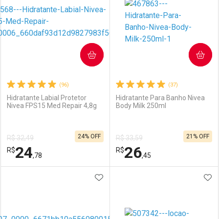
Laboratório
Por Menos
Laboratório
Por Menos
COMPRAR
COMPRAR
(96)
(37)
Hidratante Labial Protetor
Hidratante Para Banho Nivea
Nivea FPS15 Med Repair 4,8g
Body Milk 250ml
Ativar Desconto
Ativar Desconto
24% OFF
21% OFF
R$ 32,49
R$ 33,59
Comprar sem Desconto
Comprar sem Desconto
24
26
R$
Comprar sem Desconto
R$
Comprar sem Desconto
Por R$ 48,89/cada
Por R$ 74,08/cada
,78
,45
Por R$ 48,89/cada
Por R$ 74,08/cada
ADICIONAR AOS FAVORITOS
ADI
FECHAR
FECHAR
F
F
Laboratório
Por Menos
Laboratório
Por Menos