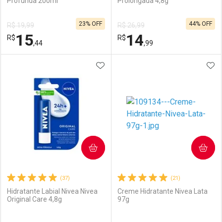
Profunda 200ml
Prolongada 4,8g
Ativar Desconto
Ativar Desconto
23% OFF
44% OFF
R$ 19,99
R$ 26,99
Comprar sem Desconto
Comprar sem Desconto
15
14
R$
Comprar sem Desconto
R$
Comprar sem Desconto
Por R$ 26,94/cada
Por R$ 23,90/cada
,44
,99
Por R$ 26,94/cada
Por R$ 23,90/cada
ADICIONAR AOS FAVORITOS
ADI
FECHAR
FECHAR
F
F
Laboratório
Por Menos
Laboratório
Por Menos
COMPRAR
COMPRAR
(37)
(21)
Hidratante Labial Nivea Nivea
Creme Hidratante Nivea Lata
Original Care 4,8g
97g
Ativar Desconto
Ativar Desconto