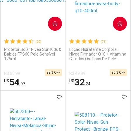
COMPRAR
COMPRAR
(20)
(71)
Protetor Solar Nivea Sun Kids &
Loção Hidratante Corporal
Babies FPS60 Pele Sensível
Nivea Firmador Q10 + Vitamina
125ml
C Todos Os Tipos De Pele
Ativar Desconto
Ativar Desconto
400ml
38% OFF
36% OFF
R$ 88,99
R$ 49,99
Comprar sem Desconto
Comprar sem Desconto
54
32
R$
Comprar sem Desconto
R$
Comprar sem Desconto
Por R$ 24,78/cada
Por R$ 26,45/cada
,97
,24
Por R$ 24,78/cada
Por R$ 26,45/cada
ADICIONAR AOS FAVORITOS
ADI
FECHAR
FECHAR
F
F
Laboratório
Por Menos
Laboratório
Por Menos