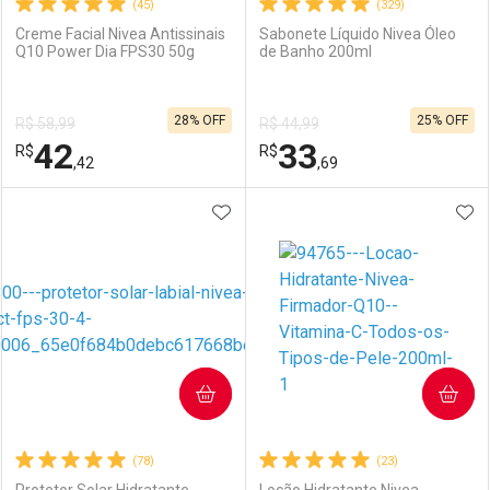
(45)
(329)
Creme Facial Nivea Antissinais
Sabonete Líquido Nivea Óleo
Q10 Power Dia FPS30 50g
de Banho 200ml
Ativar Desconto
Ativar Desconto
28% OFF
25% OFF
R$ 58,99
R$ 44,99
Comprar sem Desconto
Comprar sem Desconto
42
33
R$
Comprar sem Desconto
R$
Comprar sem Desconto
Por R$ 14,18/cada
Por R$ 20,99/cada
,42
,69
Por R$ 14,18/cada
Por R$ 20,99/cada
ADICIONAR AOS FAVORITOS
ADI
FECHAR
FECHAR
F
F
Laboratório
Por Menos
Laboratório
Por Menos
COMPRAR
COMPRAR
(78)
(23)