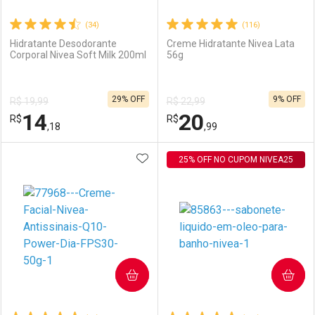
(34)
(116)
Hidratante Desodorante
Creme Hidratante Nivea Lata
Corporal Nivea Soft Milk 200ml
56g
Ativar Desconto
Ativar Desconto
29% OFF
9% OFF
R$ 19,99
R$ 22,99
Comprar sem Desconto
Comprar sem Desconto
14
20
R$
Comprar sem Desconto
R$
Comprar sem Desconto
Por R$ 42,42/cada
Por R$ 14,21/cada
,18
,99
Por R$ 42,42/cada
Por R$ 14,21/cada
ADICIONAR AOS FAVORITOS
FECHAR
FECHAR
25% OFF NO CUPOM NIVEA25
F
F
Laboratório
Por Menos
Laboratório
Por Menos
COMPRAR
COMPRAR