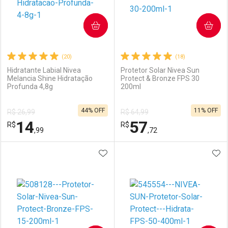
COMPRAR
COMPRAR
(20)
(18)
Hidratante Labial Nivea
Protetor Solar Nivea Sun
Melancia Shine Hidratação
Protect & Bronze FPS 30
Profunda 4,8g
200ml
Ativar Desconto
Ativar Desconto
44% OFF
11% OFF
R$ 26,99
R$ 64,99
Comprar sem Desconto
Comprar sem Desconto
14
57
R$
Comprar sem Desconto
R$
Comprar sem Desconto
Por R$ 54,97/cada
Por R$ 32,24/cada
,99
,72
Por R$ 54,97/cada
Por R$ 32,24/cada
ADICIONAR AOS FAVORITOS
ADI
FECHAR
FECHAR
F
F
Laboratório
Por Menos
Laboratório
Por Menos