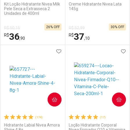
Kit Loção Hidratante Nivea Milk
Creme Hidratante Nivea Lata
Pele Seca a Extrasseca 2
145g
Unidades de 400ml
Ativar Desconto
Ativar Desconto
26% OFF
30% OFF
R$ 50,15
R$ 52,99
Comprar sem Desconto
Comprar sem Desconto
36
37
R$
Comprar sem Desconto
R$
Comprar sem Desconto
Por R$ 15,67/cada
Por R$ 71,49/cada
,90
,10
Por R$ 15,67/cada
Por R$ 71,49/cada
ADICIONAR AOS FAVORITOS
ADI
FECHAR
FECHAR
F
F
Laboratório
Por Menos
Laboratório
Por Menos
COMPRAR
COMPRAR
(174)
(17)
Hidratante Labial Nivea Amora
Loção Hidratante Corporal
Shine 4,8g
Nivea Firmador Q10 + Vitamina