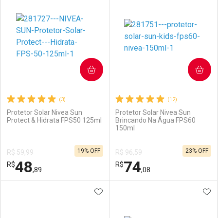
Laboratório
Por Menos
Laboratório
Por Menos
COMPRAR
COMPRAR
(3)
(12)
Protetor Solar Nivea Sun
Protetor Solar Nivea Sun
Protect & Hidrata FPS50 125ml
Brincando Na Água FPS60
150ml
Ativar Desconto
Ativar Desconto
19% OFF
23% OFF
R$ 59,99
R$ 96,59
Comprar sem Desconto
Comprar sem Desconto
48
74
R$
Comprar sem Desconto
R$
Comprar sem Desconto
Por R$ 40,49/cada
Por R$ 53,99/cada
,89
,08
Por R$ 40,49/cada
Por R$ 53,99/cada
ADICIONAR AOS FAVORITOS
ADI
FECHAR
FECHAR
F
F