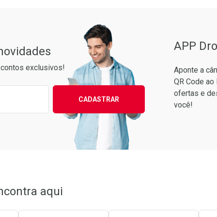
APP Dro
 novidades
contos exclusivos!
Aponte a câm
QR Code ao 
ixo para receber as melhores ofertas:
ofertas e de
CADASTRAR
você!
to Convênio
Ver Desconto Convênio
ncontra aqui