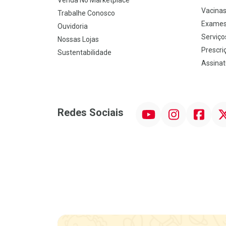
Venda No Marketplace
Vacina
Trabalhe Conosco
Exames
Ouvidoria
Serviço
Nossas Lojas
Prescriç
Sustentabilidade
Assinat
YouTube
Instagram
Facebook
Twit
Redes Sociais
Promoção em Destaque