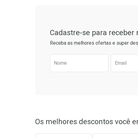
Cadastre-se para receber
Receba as melhores ofertas e super des
Preencha o formulário aba
Nome
Email
Ativar Desconto
Comprar sem Desconto
Comprar sem Desconto
Ver Descon
Por R$ 14,99/cada
Por R$ 14,99/cada
Os melhores descontos você e