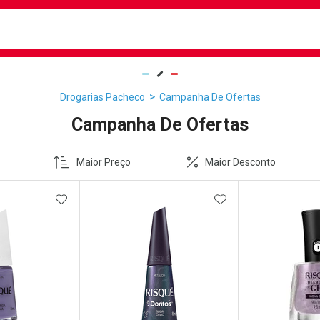
busca
isa?
Drogarias Pacheco
Campanha De Ofertas
Campanha De Ofertas
Maior Preço
Maior Desconto
FAVORITOS
ADICIONAR AOS FAVORITOS
ADICIONAR AOS 