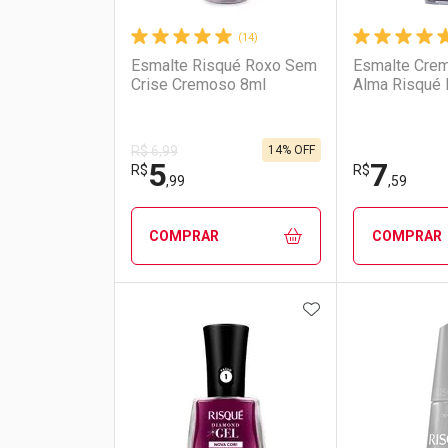
(14)
Esmalte Risqué Roxo Sem
Esmalte Cre
Crise Cremoso 8ml
Alma Risqué 
14% OFF
R$ 6,99
5
7
R$
R$
,99
,59
COMPRAR
COMPRAR
ADICIONAR AOS 
FECHAR
FECHAR
Laboratório
Por Menos
Laborató
Por Men