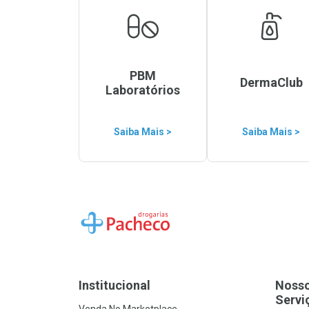
PBM
DermaClub
Laboratórios
Saiba Mais >
Saiba Mais >
Ir para a Home
Institucional
Noss
Servi