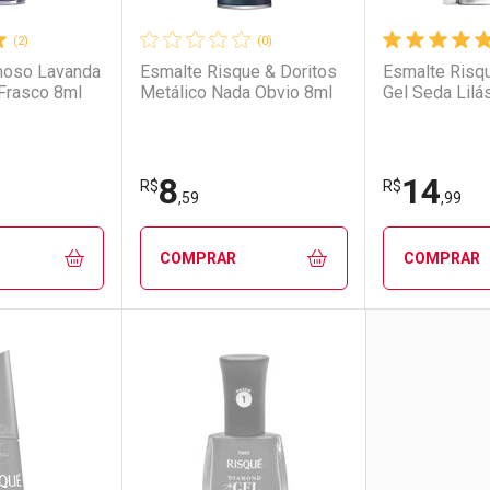
(2)
(0)
moso Lavanda
Esmalte Risque & Doritos
Esmalte Risq
Frasco 8ml
Metálico Nada Obvio 8ml
Gel Seda Lilá
8
14
R$
R$
,59
,99
COMPRAR
COMPRAR
FAVORITOS
FECHAR
FECHAR
FECHAR
FECHAR
rio
os
Laboratório
Por Menos
Laborató
Por Men