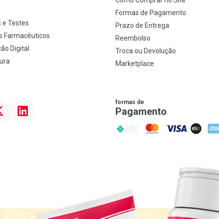
Como Comprar no Site
s
Formas de Pagamento
 e Testes
Prazo de Entrega
s Farmacêuticos
Reembolso
ão Digital
Troca ou Devolução
ura
Marketplace
formas de
ter
Linkedin
Pagamento
PIX
MasterCard
VISA
ELO
AME