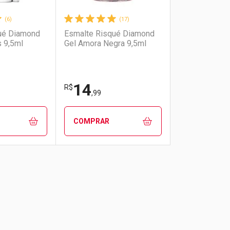
(6)
(17)
ué Diamond
Esmalte Risqué Diamond
s 9,5ml
Gel Amora Negra 9,5ml
14
R$
,99
COMPRAR
FECHAR
FECHAR
FECHAR
FECHAR
rio
os
Laboratório
Por Menos