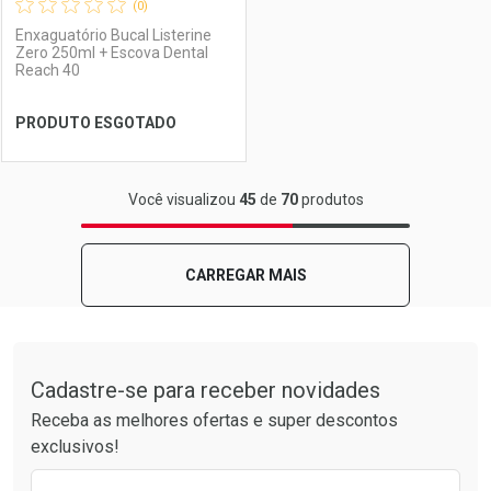
(0)
Enxaguatório Bucal Listerine
Zero 250ml + Escova Dental
Reach 40
Ver Desconto Convênio
Ver Desconto Convênio
PRODUTO ESGOTADO
FECHAR
FECHAR
Você visualizou
45
de
70
produtos
Laboratório
Por Menos
CARREGAR MAIS
Tudo sobre a Drogarias Pacheco
Cadastre-se para receber novidades
Receba as melhores ofertas e super descontos
exclusivos!
Preencha o formulário abaixo para receber 