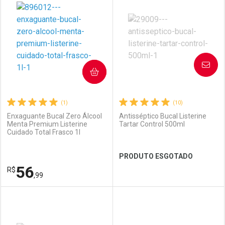
Laboratório
Por Menos
Laboratório
Por Menos
AVISE-ME
COMPRAR
(1)
(10)
Enxaguante Bucal Zero Álcool
Antisséptico Bucal Listerine
Menta Premium Listerine
Tartar Control 500ml
Cuidado Total Frasco 1l
Ativar Desconto
Ativar Desconto
PRODUTO ESGOTADO
Comprar sem Desconto
Comprar sem Desconto
56
R$
Comprar sem Desconto
Comprar sem Desconto
Por R$ 49,99/cada
Por R$ 42,99/cada
,99
Por R$ 49,99/cada
Por R$ 42,99/cada
FECHAR
FECHAR
FEC
FEC