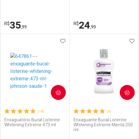
Ativar Desconto
Ativar Desconto
Comprar sem Desconto
Comprar sem Desconto
35
24
R$
Comprar sem Desconto
R$
Comprar sem Desconto
Por R$ 35,99/cada
Por R$ 24,59/cada
,99
,99
Por R$ 35,99/cada
Por R$ 24,59/cada
ADICIONAR AOS FAVORITOS
ADI
FECHAR
FECHAR
F
F
Laboratório
Por Menos
Laboratório
Por Menos
COMPRAR
COMPRAR
(18)
(4)
Enxaguatório Bucal Listerine
Enxaguante Bucal Listerine
Whitening Extreme 473 ml
Whitening Extreme Menta 250
ml
Ativar Desconto
Ativar Desconto