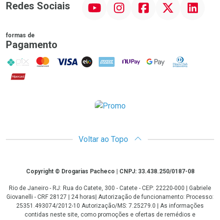
YouTube
Instagram
Facebook
Twitter
Linkedin
Redes Sociais
formas de
Pagamento
PIX
MasterCard
VISA
ELO
AMEX
NuPay
Google Pay
Diners Club
Hipercard
Promoção em Destaque
Voltar ao Topo
Copyright
Copyright © Drogarias Pacheco | CNPJ: 33.438.250/0187-08
Rio de Janeiro - RJ: Rua do Catete, 300 - Catete - CEP: 22220-000 | Gabriele
Giovanelli - CRF 28127 | 24 horas| Autorização de funcionamento: Processo:
25351.493074/2012-10 Autorização/MS: 7.25279.0 | As informações
contidas neste site, como promoções e ofertas de remédios e