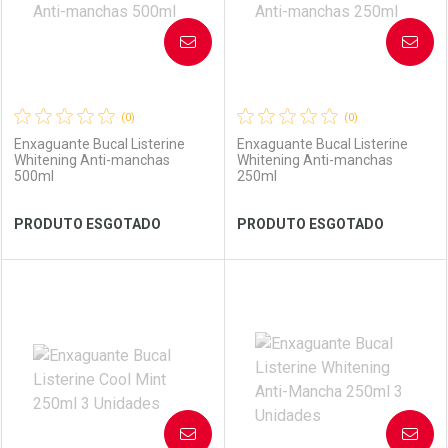
AVISE-ME
AVISE-ME
(0)
(0)
Enxaguante Bucal Listerine
Enxaguante Bucal Listerine
Whitening Anti-manchas
Whitening Anti-manchas
500ml
250ml
Ver Desconto Convênio
Ver Desconto Convênio
PRODUTO ESGOTADO
PRODUTO ESGOTADO
FECHAR
FECHAR
FEC
FEC
Laboratório
Por Menos
Laboratório
Por Menos
AVISE-ME
AVISE-ME