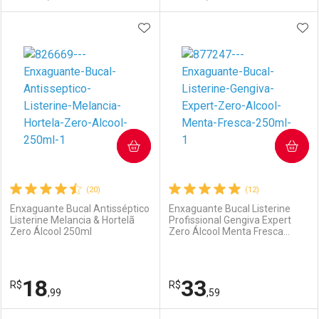
Por R$ 35,99/cada
Por R$ 34,29/cada
ADICIONAR AOS FAVORITOS
ADI
FECHAR
FECHAR
F
F
Laboratório
Por Menos
Laboratório
Por Menos
COMPRAR
COMPRAR
(20)
(12)
Enxaguante Bucal Antisséptico
Enxaguante Bucal Listerine
Listerine Melancia & Hortelã
Profissional Gengiva Expert
Zero Álcool 250ml
Zero Álcool Menta Fresca
Ativar Desconto
Ativar Desconto
250ml
Comprar sem Desconto
Comprar sem Desconto
18
33
R$
Comprar sem Desconto
R$
Comprar sem Desconto
Por R$ 34,29/cada
Por R$ 20,09/cada
,99
,59
Por R$ 34,29/cada
Por R$ 20,09/cada