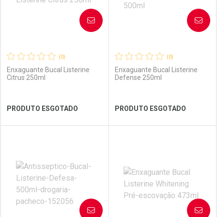
AVISE-ME
AVISE-ME
(0)
(0)
Enxaguante Bucal Listerine
Enxaguante Bucal Listerine
Citrus 250ml
Defense 250ml
Ver Desconto Convênio
Ver Desconto Convênio
PRODUTO ESGOTADO
PRODUTO ESGOTADO
FECHAR
FECHAR
FEC
FEC
Laboratório
Por Menos
Laboratório
Por Menos
AVISE-ME
AVISE-ME