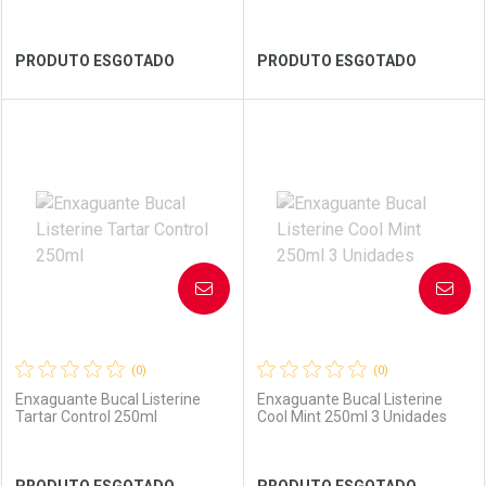
Ver Desconto Convênio
Ver Desconto Convênio
PRODUTO ESGOTADO
PRODUTO ESGOTADO
FECHAR
FECHAR
FEC
FEC
Laboratório
Por Menos
Laboratório
Por Menos
AVISE-ME
AVISE-ME
(0)
(0)
Enxaguante Bucal Listerine
Enxaguante Bucal Listerine
Tartar Control 250ml
Cool Mint 250ml 3 Unidades
Ver Desconto Convênio
Ver Desconto Convênio