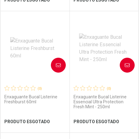
PRODUTO ESGOTADO
PRODUTO ESGOTADO
FECHAR
FECHAR
FEC
FEC
Laboratório
Por Menos
Laboratório
Por Menos
AVISE-ME
AVISE-ME
(0)
(0)
Enxaguante Bucal Listerine
Enxaguante Bucal Listerine
Freshburst 60ml
Essencial Ultra Protection
Fresh Mint - 250ml
Ver Desconto Convênio
Ver Desconto Convênio
PRODUTO ESGOTADO
PRODUTO ESGOTADO