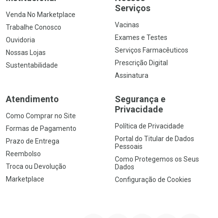
Serviços
Venda No Marketplace
Vacinas
Trabalhe Conosco
Exames e Testes
Ouvidoria
Serviços Farmacêuticos
Nossas Lojas
Prescrição Digital
Sustentabilidade
Assinatura
Atendimento
Segurança e
Privacidade
Como Comprar no Site
Política de Privacidade
Formas de Pagamento
Portal do Titular de Dados
Prazo de Entrega
Pessoais
Reembolso
Como Protegemos os Seus
Troca ou Devolução
Dados
Marketplace
Configuração de Cookies