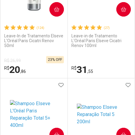
COMPRAR
COMPRAR
(124)
(27)
Leave-In de Tratamento Elseve
Leave-in de Tratamento
L'Oréal Paris Cicatri Renov
L'Oréal Paris Elseve Cicatri
50ml
Renov 100ml
23% OFF
R$ 26,99
20
31
R$
R$
,86
,55
ADICIONAR AOS FAVORITOS
ADI
FECHAR
FECHAR
F
F
Laboratório
Por Menos
Laboratório
Por Menos
COMPRAR
COMPRAR