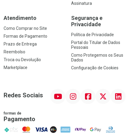
Assinatura
Atendimento
Segurança e
Privacidade
Como Comprar no Site
Política de Privacidade
Formas de Pagamento
Portal do Titular de Dados
Prazo de Entrega
Pessoais
Reembolso
Como Protegemos os Seus
Troca ou Devolução
Dados
Marketplace
Configuração de Cookies
YouTube
Instagram
Facebook
Twitter
Linkedin
Redes Sociais
formas de
Pagamento
PIX
MasterCard
VISA
ELO
AMEX
NuPay
Google Pay
Diners Club