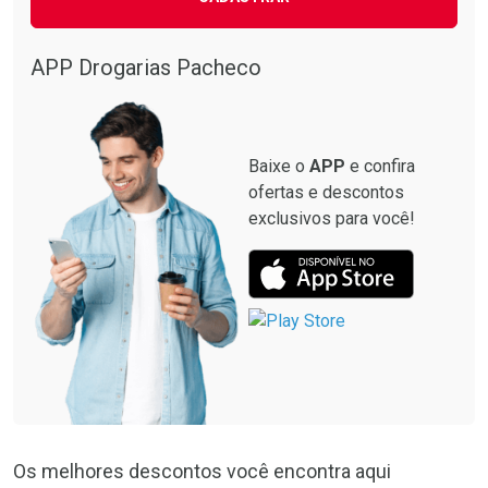
Ativar Desconto
Ativar Desconto
Comprar sem Desconto
Comprar sem Desconto
APP Drogarias Pacheco
Comprar sem Desconto
Comprar sem Desconto
Por R$ 19,00/cada
Por R$ 32,59/cada
Por R$ 19,00/cada
Por R$ 32,59/cada
Baixe o
APP
e confira
ofertas e descontos
exclusivos para você!
Os melhores descontos você encontra aqui