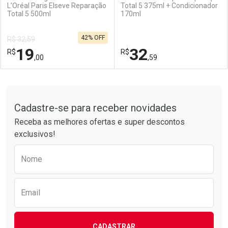
L’Oréal Paris Elseve Reparação
Total 5 375ml + Condicionador
Total 5 500ml
170ml
Ativar Desconto
Ativar Desconto
42% OFF
R$ 32,59
Comprar sem Desconto
Comprar sem Desconto
19
32
R$
Comprar sem Desconto
R$
Comprar sem Desconto
Por R$ 27,43/cada
Por R$ 23,59/cada
,00
,59
Por R$ 27,43/cada
Por R$ 23,59/cada
FECHAR
FECHAR
F
F
Tudo sobre a Drogarias Pacheco
Cadastre-se para receber novidades
Laboratório
Por Menos
Laboratório
Por Menos
Receba as melhores ofertas e super descontos
exclusivos!
Preencha o formulário abaixo para receber 
Nome
Email
CADASTRAR