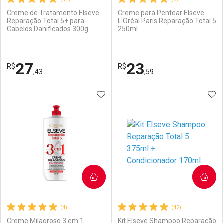
Creme de Tratamento Elseve
Creme para Pentear Elseve
Reparação Total 5+ para
L'Oréal Paris Reparação Total 5
Cabelos Danificados 300g
250ml
Ativar Desconto
Ativar Desconto
Comprar sem Desconto
Comprar sem Desconto
27
23
R$
Comprar sem Desconto
R$
Comprar sem Desconto
Por R$ 31,99/cada
Por R$ 20,99/cada
,43
,59
Por R$ 31,99/cada
Por R$ 20,99/cada
ADICIONAR AOS FAVORITOS
ADI
FECHAR
FECHAR
F
F
Laboratório
Por Menos
Laboratório
Por Menos
COMPRAR
COMPRAR
(4)
(42)
Creme Milagroso 3 em 1
Kit Elseve Shampoo Reparação