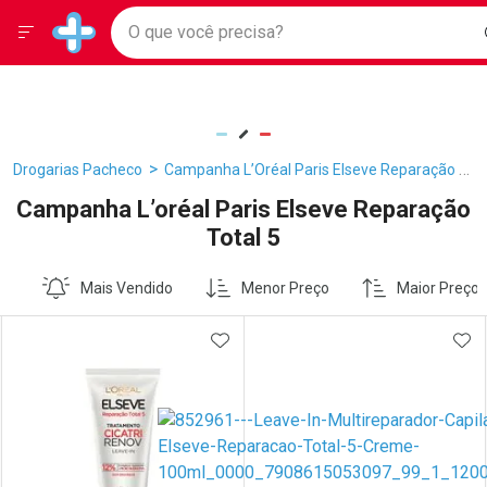
Drogarias Pacheco
Menu
Ir direto para a home
O que você precisa?
Baixe nosso APP e aproveite Ofertas Exclusivas!
Navegue pela página
Ir direto para o conteúdo
Faça a sua busca
Ir direto para a busca
Ir direto para a conta
Ir direto para a ajuda
Ir direto para a notificações
Drogarias Pacheco
Campanha L’Oréal Paris Elseve Reparação Total 5
Ir direto para o carrinho
Ir direto para o menu
Campanha L’oréal Paris Elseve Reparação
Total 5
Mais Vendido
Menor Preço
Maior Preço
ADICIONAR AOS FAVORITOS
ADI