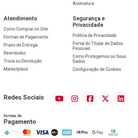
Assinatura
Atendimento
Segurança e
Privacidade
Como Comprar no Site
Política de Privacidade
Formas de Pagamento
Portal do Titular de Dados
Prazo de Entrega
Pessoais
Reembolso
Como Protegemos os Seus
Troca ou Devolução
Dados
Marketplace
Configuração de Cookies
YouTube
Instagram
Facebook
Twitter
Linkedin
Redes Sociais
formas de
Pagamento
PIX
MasterCard
VISA
ELO
AMEX
NuPay
Google Pay
Diners Club