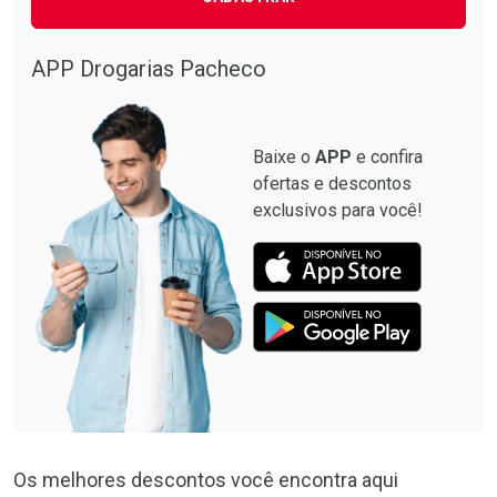
Ativar Desconto
Comprar sem Desconto
APP Drogarias Pacheco
Comprar sem Desconto
Por R$ 32,59/cada
Por R$ 32,59/cada
Baixe o
APP
e confira
ofertas e descontos
exclusivos para você!
Os melhores descontos você encontra aqui