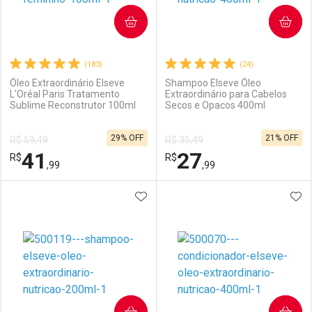
COMPRAR
COMPRAR
(183)
(24)
Óleo Extraordinário Elseve
Shampoo Elseve Óleo
L'Oréal Paris Tratamento
Extraordinário para Cabelos
Sublime Reconstrutor 100ml
Secos e Opacos 400ml
29% OFF
21% OFF
R$ 59,49
R$ 35,49
41
27
R$
R$
,99
,99
ADICIONAR AOS FAVORITOS
ADI
FECHAR
FECHAR
F
F
Laboratório
Por Menos
Laboratório
Por Menos
COMPRAR
COMPRAR