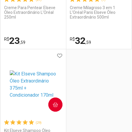
Creme Para Pentear Elseve
Creme Milagroso 3 em 1
Óleo Extraordinário L'Oréal
L’Oréal Paris Elseve Óleo
250ml
Extraordinário 500ml
Ativar Desconto
Ativar Desconto
Comprar sem Desconto
Comprar sem Desconto
23
32
R$
Comprar sem Desconto
R$
Comprar sem Desconto
Por R$ 20,99/cada
Por R$ 27,43/cada
,59
,59
Por R$ 20,99/cada
Por R$ 27,43/cada
ADICIONAR AOS FAVORITOS
FECHAR
FECHAR
F
F
Laboratório
Por Menos
Laboratório
Por Menos
COMPRAR
(29)
Kit Elseve Shampoo Óleo