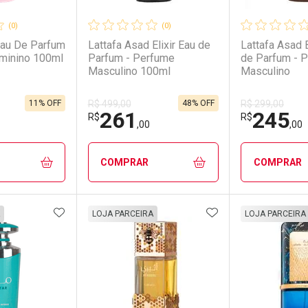
(0)
(0)
Eau De Parfum
Lattafa Asad Elixir Eau de
Lattafa Asad 
minino 100ml
Parfum - Perfume
de Parfum - 
Masculino 100ml
Masculino
11% OFF
48% OFF
R$ 499,00
R$ 299,00
261
245
R$
R$
,00
,00
COMPRAR
COMPRAR
FAVORITOS
ADICIONAR AOS FAVORITOS
ADICIONAR AOS 
FECHAR
FECHAR
FECHAR
FECHAR
LOJA PARCEIRA
LOJA PARCEIRA
rio
os
Laboratório
Por Menos
Laborató
Por Men