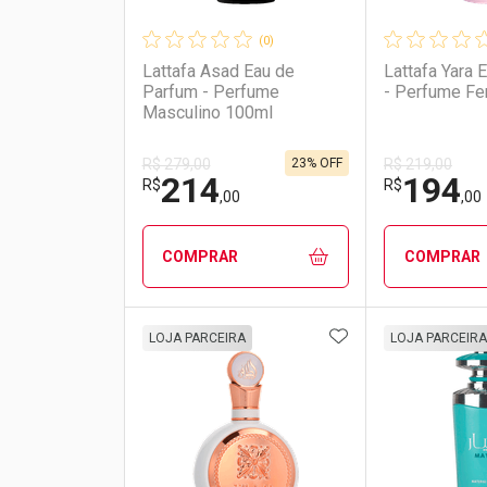
(0)
Lattafa Asad Eau de
Lattafa Yara 
Parfum - Perfume
- Perfume Fe
Masculino 100ml
23% OFF
R$ 279,00
R$ 219,00
214
194
R$
R$
,00
,00
COMPRAR
COMPRAR
ADICIONAR AOS 
FECHAR
FECHAR
LOJA PARCEIRA
LOJA PARCEIRA
Laboratório
Por Menos
Laborató
Por Men