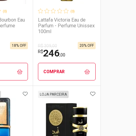
(0)
(0)
Bourbon Eau
Lattafa Victoria Eau de
Perfume
Parfum - Perfume Unissex
100ml
18% OFF
20% OFF
R$ 309,00
246
R$
,00
COMPRAR
FAVORITOS
ADICIONAR AOS FAVORITOS
ADICIONAR AOS 
FECHAR
FECHAR
FECHAR
FECHAR
LOJA PARCEIRA
rio
os
Laboratório
Por Menos