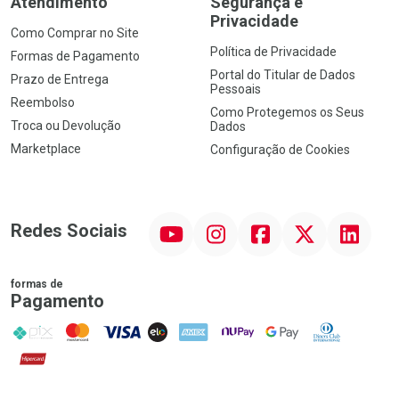
Atendimento
Segurança e
Privacidade
Como Comprar no Site
Política de Privacidade
Formas de Pagamento
Portal do Titular de Dados
Prazo de Entrega
Pessoais
Reembolso
Como Protegemos os Seus
Troca ou Devolução
Dados
Marketplace
Configuração de Cookies
YouTube
Instagram
Facebook
Twitter
Linkedin
Redes Sociais
formas de
Pagamento
PIX
MasterCard
VISA
ELO
AMEX
NuPay
Google Pay
Diners Club
Hipercard