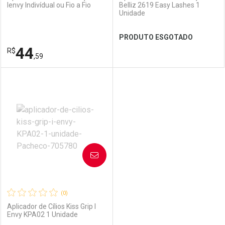
Ienvy Indivídual ou Fio a Fio
Belliz 2619 Easy Lashes 1
Unidade
PRODUTO ESGOTADO
44
R$
,59
FECHAR
FECHAR
FEC
FEC
Laboratório
Por Menos
Laboratório
Por Menos
AVISE-ME
(0)
Aplicador de Cílios Kiss Grip I
Envy KPA02 1 Unidade