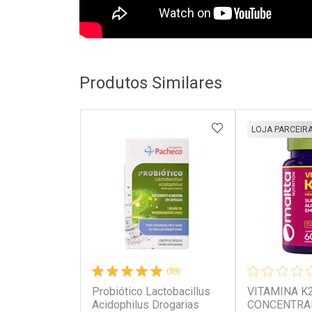
Produtos Similares
ADICIONAR AOS 
LOJA PARCEIR
(59)
Probiótico Lactobacillus
VITAMINA K
Acidophilus Drogarias
CONCENTRA