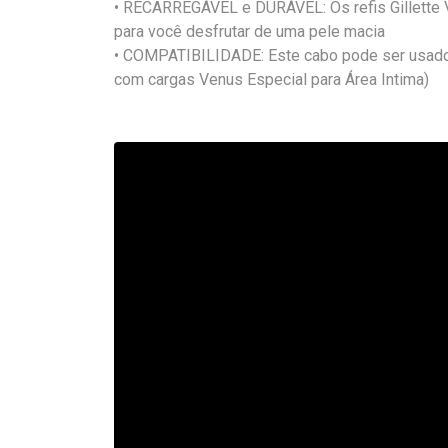
• RECARREGÁVEL e DURÁVEL: Os refis Gillette 
para você desfrutar de uma pele macia
• COMPATIBILIDADE: Este cabo pode ser usado 
com cargas Venus Especial para Área Intima)