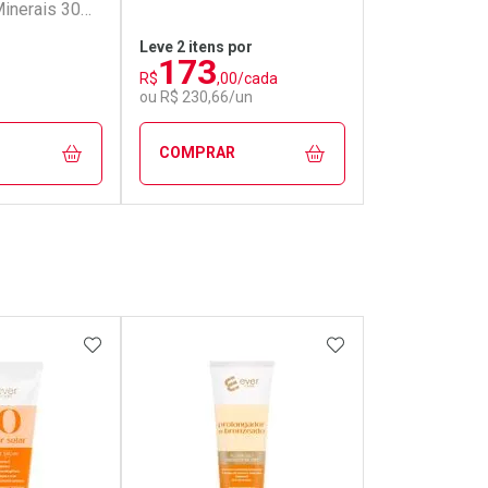
Minerais 30
Leve 2 itens por
173
R$
,00/cada
ou R$ 230,66/un
COMPRAR
FECHAR
FECHAR
FECHAR
FECHAR
rio
Laboratório
os
Por Menos
FAVORITOS
ADICIONAR AOS FAVORITOS
ADICIONAR AOS 