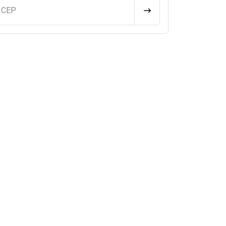
u CEP
CALCULAR FRETE