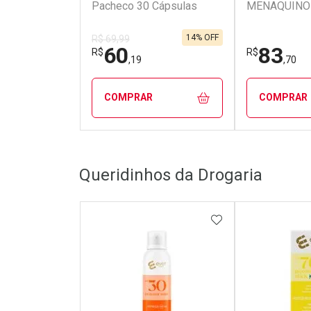
Pacheco 30 Cápsulas
MENAQUINON
AO DIA 60 C
MALTTA NUT
14% OFF
R$ 69,99
60
83
R$
R$
,19
,70
COMPRAR
COMPRAR
FECHAR
FECHAR
Queridinhos da Drogaria
Laboratório
Laborató
Por Menos
Por Men
ADICIONAR AOS 