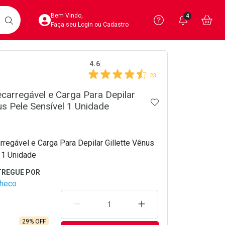
Acesse sua Conta
Precisa de 
Notific
Aces
Bem Vindo,
4
Você po
notifica
Vo
it
BUSCAR
Ver Recursos 
Faça seu Login ou Cadastro
crumb
4.6
Atendimento ao 
23
Central de Ajud
carregável e Carga Para Depilar
ADICIONAR AOS 
nus Pele Sensível 1 Unidade
Televendas
4020-4404
regável e Carga Para Depilar Gillette Vênus
 1 Unidade
checo
REMOVER UMA UNIDADE
AUMENTAR UMA UNIDA
29% OFF