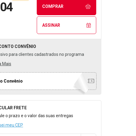
,04
COMPRAR
ASSINAR
CONTO
CONVÊNIO
usivo para clientes cadastrados no programa
a Mais
o Convênio
CULAR FRETE
o para Calcular o Frete
ule o prazo e o valor das suas entregas
sei meu CEP