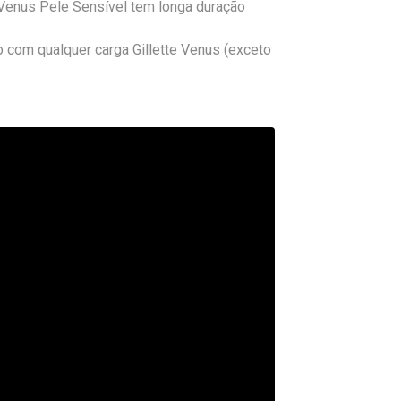
Venus Pele Sensível tem longa duração
com qualquer carga Gillette Venus (exceto