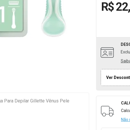
R$ 22
DES
Excl
Saib
Ver Descont
a Para Depilar Gillette Vênus Pele
CAL
Formulári
Calc
Não 