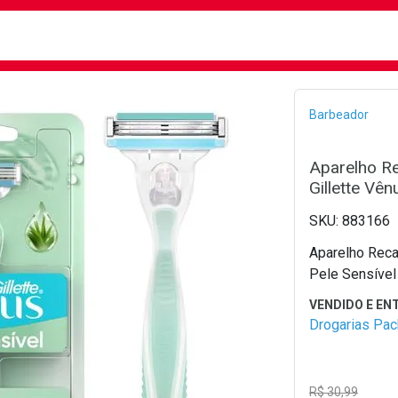
busca
isa?
Bread
Barbeador
Aparelho Re
Gillette Vê
883166
Aparelho Recar
Pele Sensível
Drogarias Pa
R$ 30,99