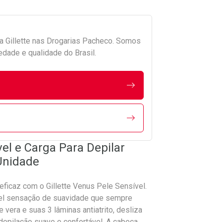
da
Gillette
nas Drogarias Pacheco. Somos
edade e qualidade do Brasil.
el e Carga Para Depilar
 Unidade
ficaz com o Gillette Venus Pele Sensível.
vel sensação de suavidade que sempre
e vera e suas 3 lâminas antiatrito, desliza
epilação suave e confortável. A cabeça