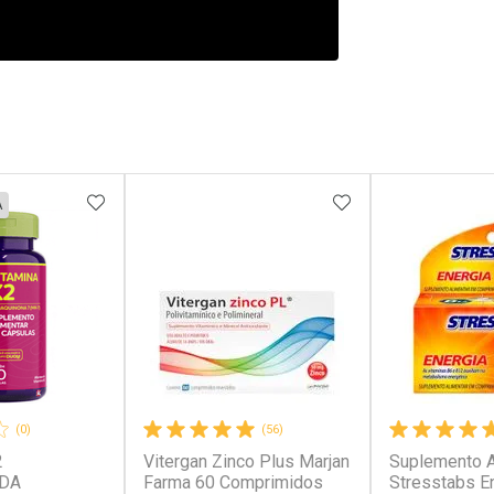
FAVORITOS
ADICIONAR AOS FAVORITOS
ADICIONAR AOS 
A
(0)
(56)
2
Vitergan Zinco Plus Marjan
Suplemento A
DA
Farma 60 Comprimidos
Stresstabs E