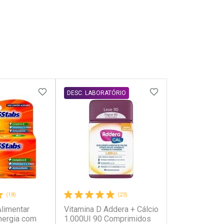
FAVORITOS
ADICIONAR AOS FAVORITOS
ADICIONAR AOS 
DESC. LABORATÓRIO
(18)
(23)
limentar
Vitamina D Addera + Cálcio
nergia com
1.000UI 90 Comprimidos