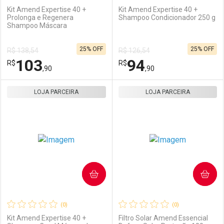
Kit Amend Expertise 40 +
Kit Amend Expertise 40 +
Prolonga e Regenera
Shampoo Condicionador 250 g
Shampoo Máscara
Ativar Desconto
Ativar Desconto
25% OFF
25% OFF
R$ 138,54
R$ 126,54
Comprar sem Desconto
Comprar sem Desconto
103
94
R$
Comprar sem Desconto
R$
Comprar sem Desconto
Por R$ 46,90/cada
Por R$ 53,90/cada
,90
,90
Por R$ 46,90/cada
Por R$ 53,90/cada
LOJA PARCEIRA
FECHAR
FECHAR
LOJA PARCEIRA
F
F
Laboratório
Por Menos
Laboratório
Por Menos
COMPRAR
COMPRAR
(0)
(0)
Kit Amend Expertise 40 +
Filtro Solar Amend Essencial