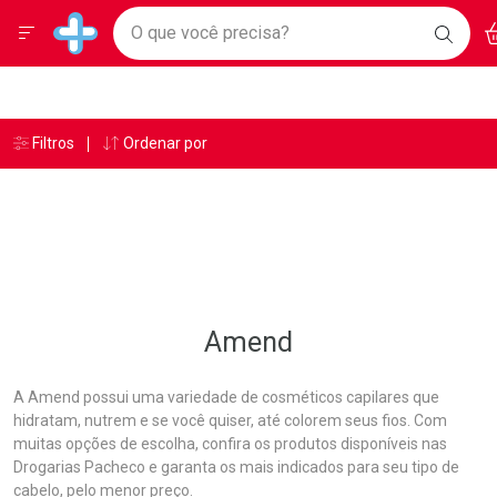
Drogarias Pacheco
Menu
Ac
Ir direto para a home
O que você precisa?
BAIXE
Baixe nosso APP e aproveite Ofertas Exclusivas!
BUSC
O AP
Navegue pela página
Ir direto para o conteúdo
Faça a sua busca
Ir direto para a busca
Ir direto para a conta
Ir direto para a ajuda
Âncoras
Breadcrumb
Filtros
Ordenar por
Drogarias Pacheco
Amend
Ir direto para a notificações
Ir direto para o carrinho
Ir direto para o menu
Amend
A Amend possui uma variedade de cosméticos capilares que
hidratam, nutrem e se você quiser, até colorem seus fios. Com
muitas opções de escolha, confira os produtos disponíveis nas
Drogarias Pacheco e garanta os mais indicados para seu tipo de
cabelo, pelo menor preço.