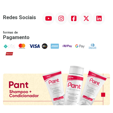
YouTube
Instagram
Facebook
Twitter
Linkedin
Redes Sociais
formas de
Pagamento
PIX
MasterCard
VISA
ELO
AMEX
NuPay
Google Pay
Diners Club
Hipercard
Promoção em Destaque