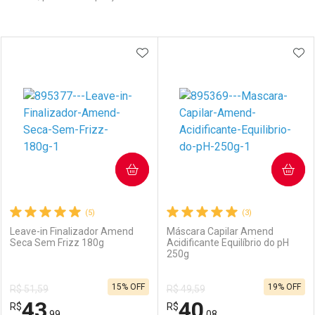
Prateleira
ADICIONAR AOS FAVORITOS
ADI
COMPRAR
COMPRAR
(5)
(3)
Leave-in Finalizador Amend
Máscara Capilar Amend
Seca Sem Frizz 180g
Acidificante Equilíbrio do pH
250g
15% OFF
19% OFF
R$ 51,59
R$ 49,59
43
40
R$
R$
,99
,08