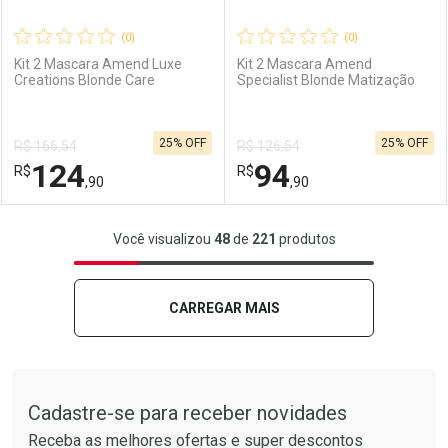
(0)
(0)
Kit 2 Mascara Amend Luxe
Kit 2 Mascara Amend
Creations Blonde Care
Specialist Blonde Matização
Ativar Desconto
Ativar Desconto
25% OFF
25% OFF
R$ 166,54
R$ 126,54
Comprar sem Desconto
Comprar sem Desconto
124
94
R$
Comprar sem Desconto
R$
Comprar sem Desconto
Por R$ 44,90/cada
Por R$ 24,90/cada
,90
,90
Por R$ 44,90/cada
Por R$ 24,90/cada
FECHAR
FECHAR
F
F
Você visualizou
48
de
221
produtos
Laboratório
Por Menos
Laboratório
Por Menos
CARREGAR MAIS
Tudo sobre a Drogarias Pacheco
Cadastre-se para receber novidades
Receba as melhores ofertas e super descontos