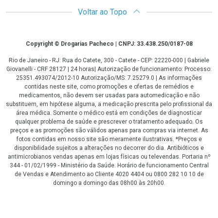
Voltar ao Topo
Copyright
Copyright © Drogarias Pacheco | CNPJ: 33.438.250/0187-08
Rio de Janeiro - RJ: Rua do Catete, 300 - Catete - CEP: 22220-000 | Gabriele
Giovanelli - CRF 28127 | 24 horas| Autorização de funcionamento: Processo:
25351.493074/2012-10 Autorização/MS: 7.25279.0 | As informações
contidas neste site, como promoções e ofertas de remédios e
medicamentos, não devem ser usadas para automedicação e não
substituem, em hipótese alguma, a medicação prescrita pelo profissional da
área médica. Somente o médico está em condições de diagnosticar
qualquer problema de saúde e prescrever o tratamento adequado. Os
preços e as promoções são válidos apenas para compras via internet. As
fotos contidas em nosso site são meramente ilustrativas. *Preços e
disponibilidade sujeitos a alterações no decorrer do dia. Antibióticos e
antimicrobianos vendas apenas em lojas físicas ou televendas. Portaria nº
344 - 01/02/1999 - Ministério da Saúde. Horário de funcionamento Central
de Vendas e Atendimento ao Cliente 4020 4404 ou 0800 282 10 10 de
domingo a domingo das 08h00 às 20h00.
LGPD Aceite os Cookies