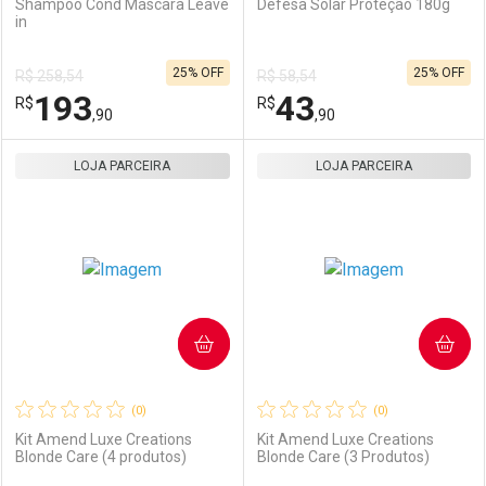
Shampoo Cond Máscara Leave
Defesa Solar Proteção 180g
in
Ativar Desconto
Ativar Desconto
25% OFF
25% OFF
R$ 258,54
R$ 58,54
Comprar sem Desconto
Comprar sem Desconto
193
43
R$
Comprar sem Desconto
R$
Comprar sem Desconto
Por R$ 103,90/cada
Por R$ 94,90/cada
,90
,90
Por R$ 103,90/cada
Por R$ 94,90/cada
LOJA PARCEIRA
FECHAR
FECHAR
LOJA PARCEIRA
F
F
Laboratório
Por Menos
Laboratório
Por Menos
COMPRAR
COMPRAR
(0)
(0)
Kit Amend Luxe Creations
Kit Amend Luxe Creations
Blonde Care (4 produtos)
Blonde Care (3 Produtos)