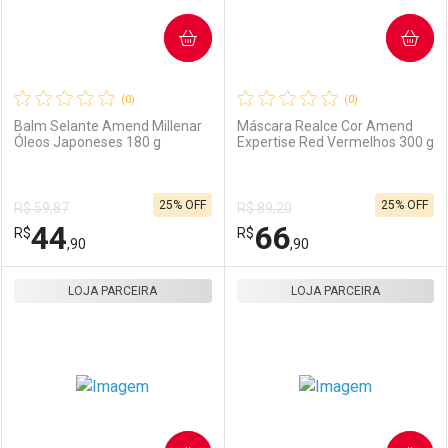
COMPRAR
COMPRAR
(0)
(0)
Balm Selante Amend Millenar
Máscara Realce Cor Amend
Óleos Japoneses 180 g
Expertise Red Vermelhos 300 g
Ativar Desconto
Ativar Desconto
25% OFF
25% OFF
R$ 59,87
R$ 89,20
Comprar sem Desconto
Comprar sem Desconto
44
66
R$
Comprar sem Desconto
R$
Comprar sem Desconto
Por R$ 61,90/cada
Por R$ 52,90/cada
,90
,90
Por R$ 61,90/cada
Por R$ 52,90/cada
LOJA PARCEIRA
FECHAR
FECHAR
LOJA PARCEIRA
F
F
Laboratório
Por Menos
Laboratório
Por Menos