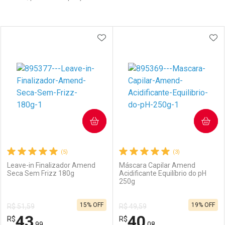
Prateleira
ADICIONAR AOS FAVORITOS
ADI
COMPRAR
COMPRAR
(5)
(3)
Leave-in Finalizador Amend
Máscara Capilar Amend
Seca Sem Frizz 180g
Acidificante Equilíbrio do pH
250g
15% OFF
19% OFF
R$ 51,59
R$ 49,59
43
40
R$
R$
,99
,08