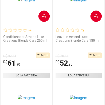
COMPRAR
COMPRAR
(0)
(0)
Condicionador Amend Luxe
Leave-in Amend Luxe
Creations Blonde Care 250 ml
Creations Blonde Care 180 ml
Ativar Desconto
Ativar Desconto
25% OFF
25% OFF
R$ 82,54
R$ 70,54
Comprar sem Desconto
Comprar sem Desconto
61
52
R$
Comprar sem Desconto
R$
Comprar sem Desconto
Por R$ 168,90/cada
Por R$ 73,90/cada
,90
,90
Por R$ 168,90/cada
Por R$ 73,90/cada
LOJA PARCEIRA
FECHAR
FECHAR
LOJA PARCEIRA
F
F
Laboratório
Por Menos
Laboratório
Por Menos