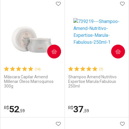
ADICIONAR AOS FAVORITOS
ADI
FECHAR
FECHAR
F
F
Laboratório
Por Menos
Laboratório
Por Menos
COMPRAR
COMPRAR
(14)
(7)
Máscara Capilar Amend
Shampoo Amend Nutritivo
Millenar Óleos Marroquinos
Expertise Marula Fabulous
300g
250ml
Ativar Desconto
Ativar Desconto
Comprar sem Desconto
Comprar sem Desconto
52
37
R$
Comprar sem Desconto
R$
Comprar sem Desconto
Por R$ 43,12/cada
Por R$ 73,59/cada
,59
,59
Por R$ 43,12/cada
Por R$ 73,59/cada
ADICIONAR AOS FAVORITOS
ADI
FECHAR
FECHAR
F
F