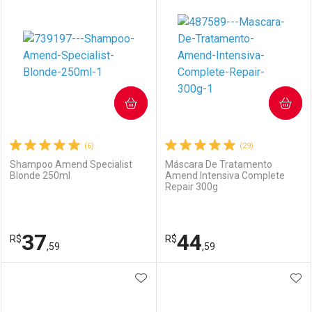
Laboratório
Por Menos
Laboratório
Por Menos
COMPRAR
COMPRAR
(6)
(29)
Shampoo Amend Specialist
Máscara De Tratamento
Blonde 250ml
Amend Intensiva Complete
Repair 300g
Ativar Desconto
Ativar Desconto
Comprar sem Desconto
Comprar sem Desconto
37
44
R$
Comprar sem Desconto
R$
Comprar sem Desconto
Por R$ 52,59/cada
Por R$ 37,59/cada
,59
,59
Por R$ 52,59/cada
Por R$ 37,59/cada
ADICIONAR AOS FAVORITOS
ADI
FECHAR
FECHAR
F
F