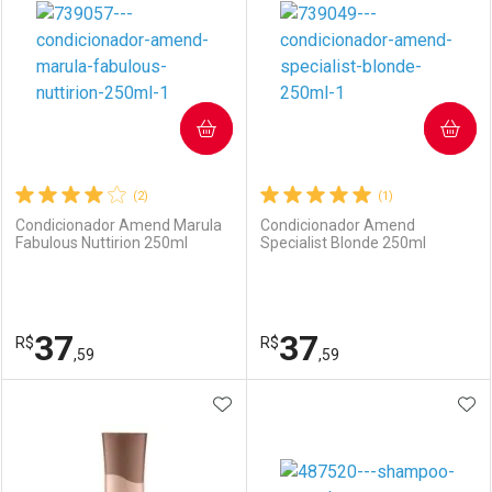
Laboratório
Por Menos
Laboratório
Por Menos
COMPRAR
COMPRAR
(2)
(1)
Condicionador Amend Marula
Condicionador Amend
Fabulous Nuttirion 250ml
Specialist Blonde 250ml
Ativar Desconto
Ativar Desconto
Comprar sem Desconto
Comprar sem Desconto
37
37
R$
Comprar sem Desconto
R$
Comprar sem Desconto
Por R$ 37,59/cada
Por R$ 44,59/cada
,59
,59
Por R$ 37,59/cada
Por R$ 44,59/cada
ADICIONAR AOS FAVORITOS
ADI
FECHAR
FECHAR
F
F
Laboratório
Por Menos
Laboratório
Por Menos