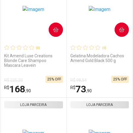
COMPRAR
COMPRAR
(0)
(0)
Kit Amend Luxe Creations
Gelatina Modeladora Cachos
Blonde Care Shampoo
Amend Gold Black 500 g
Mascara Leavein
Ativar Desconto
Ativar Desconto
25% OFF
25% OFF
R$ 225,20
R$ 98,54
Comprar sem Desconto
Comprar sem Desconto
168
73
R$
Comprar sem Desconto
R$
Comprar sem Desconto
Por R$ 63,90/cada
Por R$ 60,90/cada
,90
,90
Por R$ 63,90/cada
Por R$ 60,90/cada
LOJA PARCEIRA
FECHAR
FECHAR
LOJA PARCEIRA
F
F
Laboratório
Por Menos
Laboratório
Por Menos