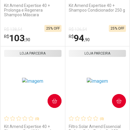
Kit Amend Expertise 40 +
Kit Amend Expertise 40 +
Prolonga e Regenera
Shampoo Condicionador 250 g
Shampoo Máscara
Ativar Desconto
Ativar Desconto
25% OFF
25% OFF
R$ 138,54
R$ 126,54
Comprar sem Desconto
Comprar sem Desconto
103
94
R$
Comprar sem Desconto
R$
Comprar sem Desconto
Por R$ 46,90/cada
Por R$ 53,90/cada
,90
,90
Por R$ 46,90/cada
Por R$ 53,90/cada
LOJA PARCEIRA
FECHAR
FECHAR
LOJA PARCEIRA
F
F
Laboratório
Por Menos
Laboratório
Por Menos
COMPRAR
COMPRAR
(0)
(0)
Kit Amend Expertise 40 +
Filtro Solar Amend Essencial