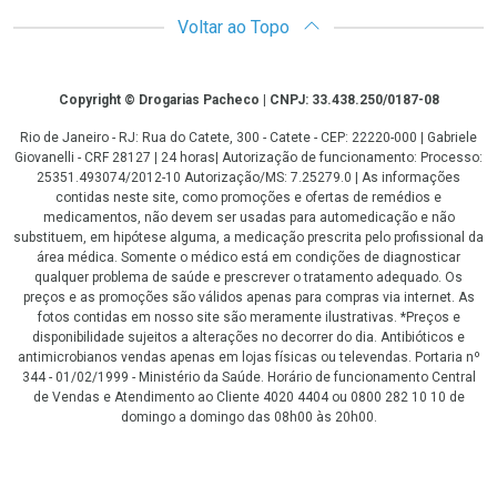
Voltar ao Topo
Copyright
Copyright © Drogarias Pacheco | CNPJ: 33.438.250/0187-08
Rio de Janeiro - RJ: Rua do Catete, 300 - Catete - CEP: 22220-000 | Gabriele
Giovanelli - CRF 28127 | 24 horas| Autorização de funcionamento: Processo:
25351.493074/2012-10 Autorização/MS: 7.25279.0 | As informações
contidas neste site, como promoções e ofertas de remédios e
medicamentos, não devem ser usadas para automedicação e não
substituem, em hipótese alguma, a medicação prescrita pelo profissional da
área médica. Somente o médico está em condições de diagnosticar
qualquer problema de saúde e prescrever o tratamento adequado. Os
preços e as promoções são válidos apenas para compras via internet. As
fotos contidas em nosso site são meramente ilustrativas. *Preços e
disponibilidade sujeitos a alterações no decorrer do dia. Antibióticos e
antimicrobianos vendas apenas em lojas físicas ou televendas. Portaria nº
344 - 01/02/1999 - Ministério da Saúde. Horário de funcionamento Central
de Vendas e Atendimento ao Cliente 4020 4404 ou 0800 282 10 10 de
domingo a domingo das 08h00 às 20h00.
LGPD Aceite os Cookies