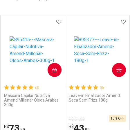
Prateleira
ADICIONAR AOS FAVORITOS
ADI
COMPRAR
COMPRAR
(2)
(5)
Máscara Capilar Nutritiva
Leave-in Finalizador Amend
Amend Millenar Óleos Árabes
Seca Sem Frizz 180g
300g
15% OFF
R$ 51,59
73
43
R$
R$
,59
,99