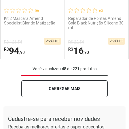
(0)
(0)
Kit 2 Mascara Amend
Reparador de Pontas Amend
Specialist Blonde Matização
Gold Black Nutrição Silicone 30
ml
Ativar Desconto
Ativar Desconto
25% OFF
25% OFF
R$ 126,54
R$ 22,54
Comprar sem Desconto
Comprar sem Desconto
94
16
R$
Comprar sem Desconto
R$
Comprar sem Desconto
Por R$ 24,90/cada
Por R$ 124,90/cada
,90
,90
Por R$ 24,90/cada
Por R$ 124,90/cada
FECHAR
FECHAR
F
F
Você visualizou
48
de
221
produtos
Laboratório
Por Menos
Laboratório
Por Menos
CARREGAR MAIS
Tudo sobre a Drogarias Pacheco
Cadastre-se para receber novidades
Receba as melhores ofertas e super descontos