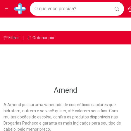
Drogarias Pacheco
Menu
Ac
Ir direto para a home
O que você precisa?
BAIXE
Baixe nosso APP e aproveite Ofertas Exclusivas!
BUSC
O AP
Navegue pela página
Ir direto para o conteúdo
Faça a sua busca
Ir direto para a busca
Ir direto para a conta
Ir direto para a ajuda
Âncoras
Breadcrumb
Filtros
Ordenar por
Drogarias Pacheco
Amend
Ir direto para a notificações
Ir direto para o carrinho
Ir direto para o menu
Amend
A Amend possui uma variedade de cosméticos capilares que
hidratam, nutrem e se você quiser, até colorem seus fios. Com
muitas opções de escolha, confira os produtos disponíveis nas
Drogarias Pacheco e garanta os mais indicados para seu tipo de
cabelo, pelo menor preço.