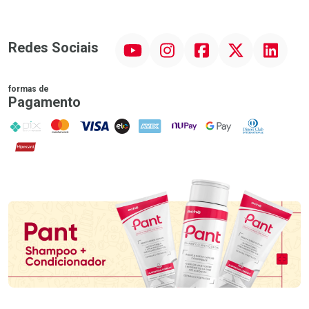
YouTube
Instagram
Facebook
Twitter
Linkedin
Redes Sociais
formas de
Pagamento
PIX
MasterCard
VISA
ELO
AMEX
NuPay
Google Pay
Diners Club
Hipercard
Promoção em Destaque